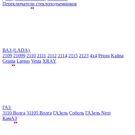
Переключатели стеклоподъемников
ВАЗ (LADA)
2109
21099
2110
2111
2112
2114
2115
2123
4x4
Priora
Kalina
Granta
Largus
Vesta
XRAY
ГАЗ
3110 Волга
31105 Волга
ГАЗель
Соболь
ГАЗель Next
КамАЗ