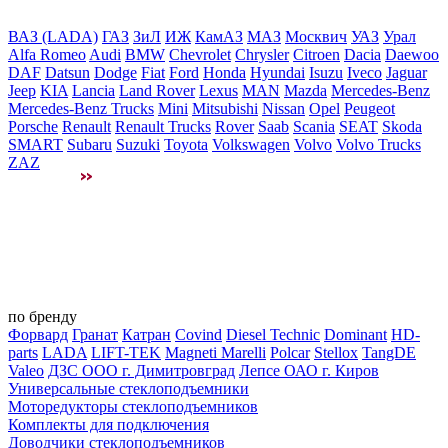
ВАЗ (LADA)
ГАЗ
ЗиЛ
ИЖ
КамАЗ
МАЗ
Москвич
УАЗ
Урал
Alfa Romeo
Audi
BMW
Chevrolet
Chrysler
Citroen
Dacia
Daewoo
DAF
Datsun
Dodge
Fiat
Ford
Honda
Hyundai
Isuzu
Iveco
Jaguar
Jeep
KIA
Lancia
Land Rover
Lexus
MAN
Mazda
Mercedes-Benz
Mercedes-Benz Trucks
Mini
Mitsubishi
Nissan
Opel
Peugeot
Porsche
Renault
Renault Trucks
Rover
Saab
Scania
SEAT
Skoda
SMART
Subaru
Suzuki
Toyota
Volkswagen
Volvo
Volvo Trucks
ZAZ
по бренду
Форвард
Гранат
Катран
Covind
Diesel Technic
Dominant
HD-
parts
LADA
LIFT-TEK
Magneti Marelli
Polcar
Stellox
TangDE
Valeo
ДЗС ООО г. Димитровград
Лепсе ОАО г. Киров
Универсальные стеклоподъемники
Моторедукторы стеклоподъемников
Комплекты для подключения
Доводчики стеклоподъемников