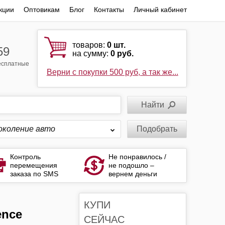
кции
Оптовикам
Блог
Контакты
Личный кабинет
товаров:
0
шт.
59
на сумму:
0 руб.
бесплатные
Верни с покупки 500 руб, а так же...
околение авто
Подобрать
Контроль
Не понравилось /
перемещения
не подошло –
заказа по SMS
вернем деньги
КУПИ
ence
СЕЙЧАС