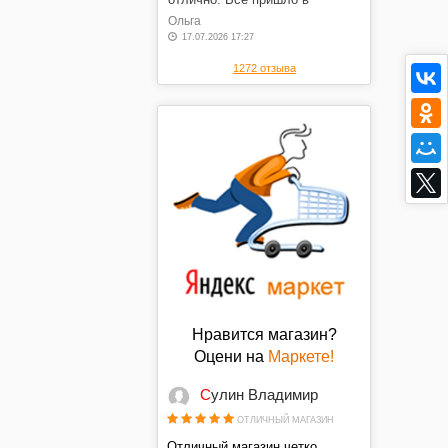
оговоренные сроки, в отличном
Ольга
состоянии, по оговоренной
17.07.2026 17:27
цене. Спасибо.
1272 отзыва
Нравится магазин?
Оцени на
Маркете!
Сулин Владимир
ОТЛИЧНЫЙ МАГАЗИН
Отличный магазин,четко