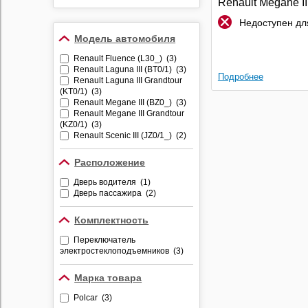
Renault Megane III
Противоугонные
и Fluence | Polcar
устройства
Недоступен для
Модель автомобиля
Видеорегистраторы
Renault Fluence (L30_) (3)
Радар-детекторы
Renault Laguna III (BT0/1) (3)
Подробнее
Комбо-устройства
Renault Laguna III Grandtour
(KT0/1) (3)
Парктроники
Renault Megane III (BZ0_) (3)
Renault Megane III Grandtour
Алкотестеры
(KZ0/1) (3)
Renault Scenic III (JZ0/1_) (2)
Держатели
видеорегистраторов и
радар-детекторов
Расположение
Дверь водителя (1)
Дверь пассажира (2)
Комплектность
Переключатель
электростеклоподъемников (3)
Марка товара
Polcar (3)