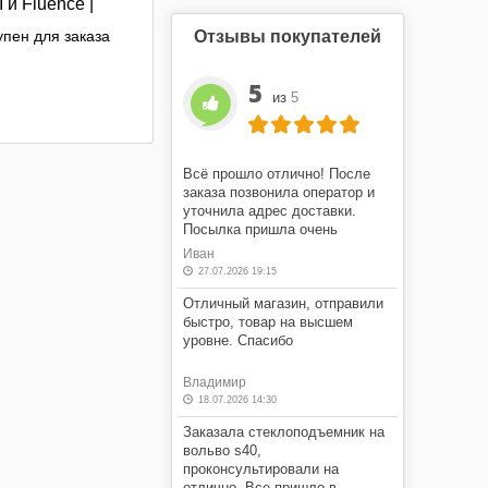
II и Fluence |
пен для заказа
Отзывы покупателей
5
из
5
Всё прошло отлично! После
заказа позвонила оператор и
уточнила адрес доставки.
Посылка пришла очень
быстро! Я очень доволен этим
Иван
магазином.
27.07.2026 19:15
Отличный магазин, отправили
быстро, товар на высшем
уровне. Спасибо
Владимир
18.07.2026 14:30
Заказала стеклоподъемник на
вольво s40,
проконсультировали на
отлично. Все пришло в