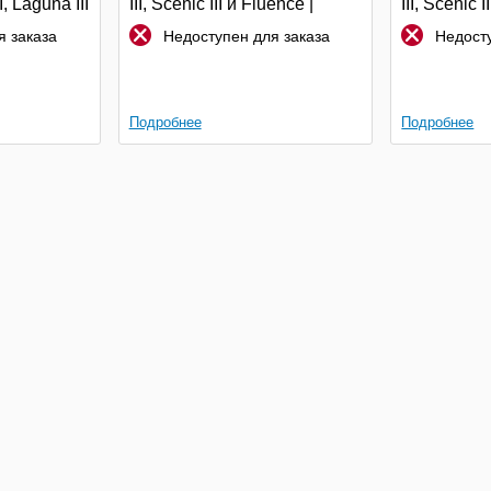
, Laguna III
III, Scenic III и Fluence |
III, Scenic I
Polcar
Polcar
 заказа
Недоступен для заказа
Недосту
Подробнее
Подробнее