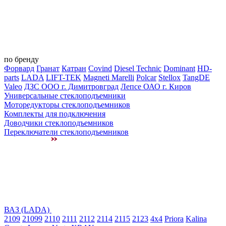
по бренду
Форвард
Гранат
Катран
Covind
Diesel Technic
Dominant
HD-
parts
LADA
LIFT-TEK
Magneti Marelli
Polcar
Stellox
TangDE
Valeo
ДЗС ООО г. Димитровград
Лепсе ОАО г. Киров
Универсальные стеклоподъемники
Моторедукторы стеклоподъемников
Комплекты для подключения
Доводчики стеклоподъемников
Переключатели стеклоподъемников
ВАЗ (LADA)
2109
21099
2110
2111
2112
2114
2115
2123
4x4
Priora
Kalina