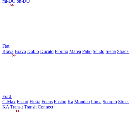
mi-DO
on-DO
Fiat
Brava
Bravo
Doblo
Ducato
Fiorino
Marea
Palio
Scudo
Siena
Strada
Ford
C-Max
Escort
Fiesta
Focus
Fusion
Ka
Mondeo
Puma
Scorpio
Street
KA
Transit
Transit Connect