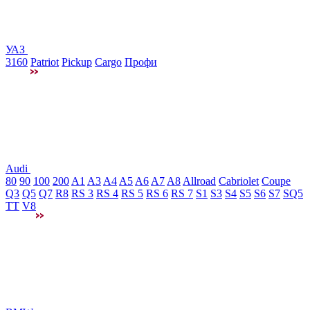
УАЗ
3160
Patriot
Pickup
Cargo
Профи
Audi
80
90
100
200
A1
A3
A4
A5
A6
A7
A8
Allroad
Cabriolet
Coupe
Q3
Q5
Q7
R8
RS 3
RS 4
RS 5
RS 6
RS 7
S1
S3
S4
S5
S6
S7
SQ5
TT
V8