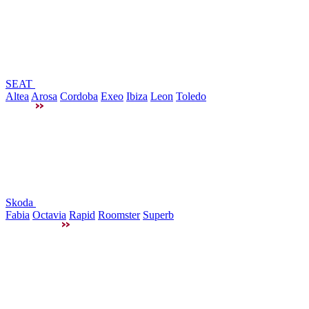
SEAT
Altea
Arosa
Cordoba
Exeo
Ibiza
Leon
Toledo
Skoda
Fabia
Octavia
Rapid
Roomster
Superb