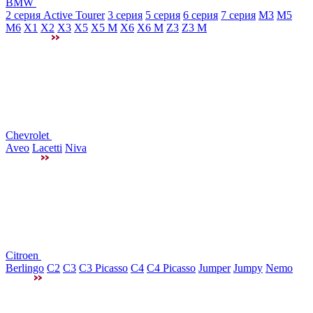
BMW
2 серия Active Tourer
3 серия
5 серия
6 серия
7 серия
M3
М5
M6
X1
X2
X3
X5
X5 M
X6
X6 M
Z3
Z3 M
Chevrolet
Aveo
Lacetti
Niva
Citroen
Berlingo
C2
C3
C3 Picasso
C4
C4 Picasso
Jumper
Jumpy
Nemo