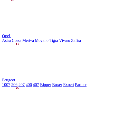
Opel
Astra
Corsa
Meriva
Movano
Tigra
Vivaro
Zafira
Peugeot
1007
206
207
406
407
Bipper
Boxer
Expert
Partner