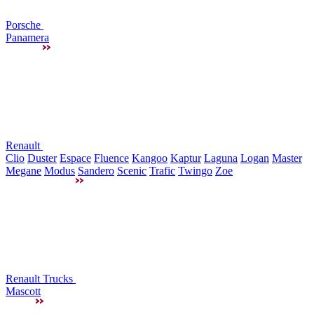
Porsche
Panamera
Renault
Clio
Duster
Espace
Fluence
Kangoo
Kaptur
Laguna
Logan
Master
Megane
Modus
Sandero
Scenic
Trafic
Twingo
Zoe
Renault Trucks
Mascott