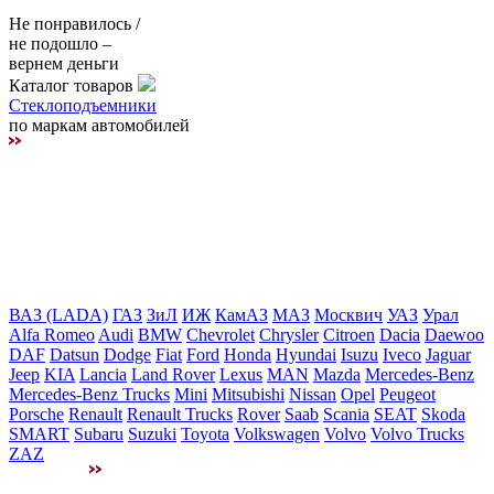
Не понравилось /
не подошло –
вернем деньги
Каталог товаров
Стеклоподъемники
по маркам автомобилей
ВАЗ (LADA)
ГАЗ
ЗиЛ
ИЖ
КамАЗ
МАЗ
Москвич
УАЗ
Урал
Alfa Romeo
Audi
BMW
Chevrolet
Chrysler
Citroen
Dacia
Daewoo
DAF
Datsun
Dodge
Fiat
Ford
Honda
Hyundai
Isuzu
Iveco
Jaguar
Jeep
KIA
Lancia
Land Rover
Lexus
MAN
Mazda
Mercedes-Benz
Mercedes-Benz Trucks
Mini
Mitsubishi
Nissan
Opel
Peugeot
Porsche
Renault
Renault Trucks
Rover
Saab
Scania
SEAT
Skoda
SMART
Subaru
Suzuki
Toyota
Volkswagen
Volvo
Volvo Trucks
ZAZ