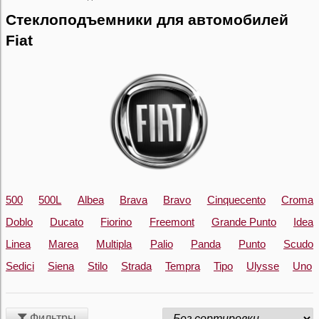
Стеклоподъемники для автомобилей
Fiat
500
500L
Albea
Brava
Bravo
Cinquecento
Croma
Doblo
Ducato
Fiorino
Freemont
Grande Punto
Idea
Linea
Marea
Multipla
Palio
Panda
Punto
Scudo
Sedici
Siena
Stilo
Strada
Tempra
Tipo
Ulysse
Uno
Фильтры