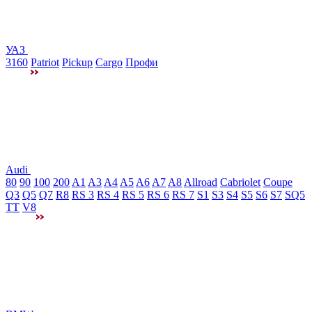
УАЗ
3160
Patriot
Pickup
Cargo
Профи
Audi
80
90
100
200
A1
A3
A4
A5
A6
A7
A8
Allroad
Cabriolet
Coupe
Q3
Q5
Q7
R8
RS 3
RS 4
RS 5
RS 6
RS 7
S1
S3
S4
S5
S6
S7
SQ5
TT
V8