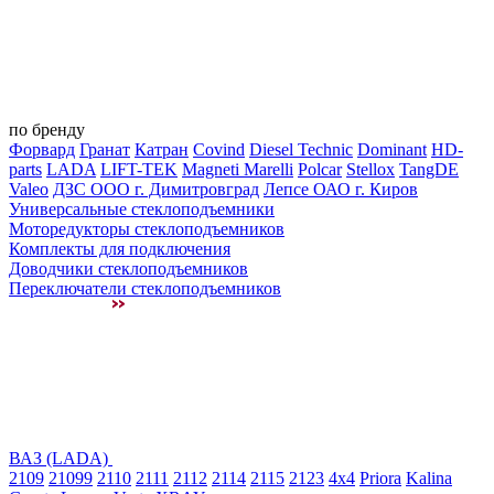
по бренду
Форвард
Гранат
Катран
Covind
Diesel Technic
Dominant
HD-
parts
LADA
LIFT-TEK
Magneti Marelli
Polcar
Stellox
TangDE
Valeo
ДЗС ООО г. Димитровград
Лепсе ОАО г. Киров
Универсальные стеклоподъемники
Моторедукторы стеклоподъемников
Комплекты для подключения
Доводчики стеклоподъемников
Переключатели стеклоподъемников
ВАЗ (LADA)
2109
21099
2110
2111
2112
2114
2115
2123
4x4
Priora
Kalina