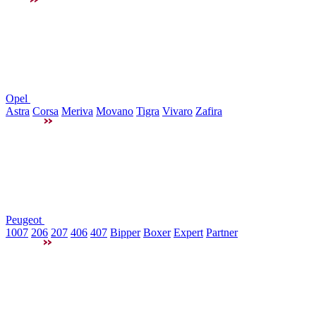
Opel
Astra
Corsa
Meriva
Movano
Tigra
Vivaro
Zafira
Peugeot
1007
206
207
406
407
Bipper
Boxer
Expert
Partner