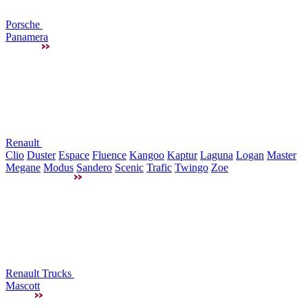
Porsche
Panamera
Renault
Clio
Duster
Espace
Fluence
Kangoo
Kaptur
Laguna
Logan
Master
Megane
Modus
Sandero
Scenic
Trafic
Twingo
Zoe
Renault Trucks
Mascott