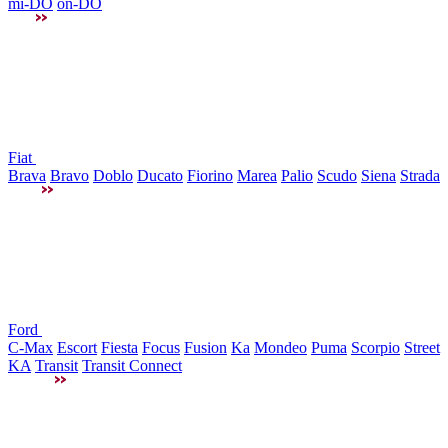
mi-DO
on-DO
Fiat
Brava
Bravo
Doblo
Ducato
Fiorino
Marea
Palio
Scudo
Siena
Strada
Ford
C-Max
Escort
Fiesta
Focus
Fusion
Ka
Mondeo
Puma
Scorpio
Street
KA
Transit
Transit Connect