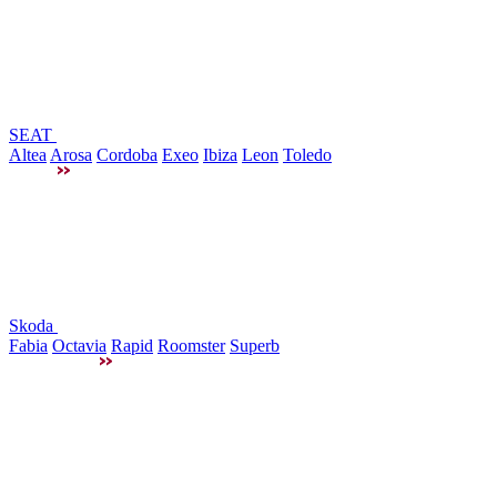
SEAT
Altea
Arosa
Cordoba
Exeo
Ibiza
Leon
Toledo
Skoda
Fabia
Octavia
Rapid
Roomster
Superb