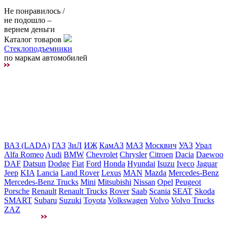
Не понравилось /
не подошло –
вернем деньги
Каталог товаров
Стеклоподъемники
по маркам автомобилей
ВАЗ (LADA)
ГАЗ
ЗиЛ
ИЖ
КамАЗ
МАЗ
Москвич
УАЗ
Урал
Alfa Romeo
Audi
BMW
Chevrolet
Chrysler
Citroen
Dacia
Daewoo
DAF
Datsun
Dodge
Fiat
Ford
Honda
Hyundai
Isuzu
Iveco
Jaguar
Jeep
KIA
Lancia
Land Rover
Lexus
MAN
Mazda
Mercedes-Benz
Mercedes-Benz Trucks
Mini
Mitsubishi
Nissan
Opel
Peugeot
Porsche
Renault
Renault Trucks
Rover
Saab
Scania
SEAT
Skoda
SMART
Subaru
Suzuki
Toyota
Volkswagen
Volvo
Volvo Trucks
ZAZ