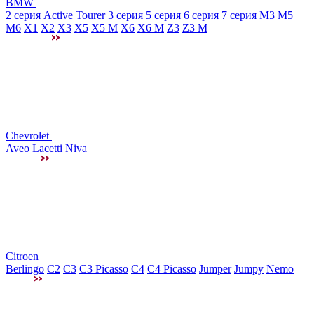
BMW
2 серия Active Tourer
3 серия
5 серия
6 серия
7 серия
M3
М5
M6
X1
X2
X3
X5
X5 M
X6
X6 M
Z3
Z3 M
Chevrolet
Aveo
Lacetti
Niva
Citroen
Berlingo
C2
C3
C3 Picasso
C4
C4 Picasso
Jumper
Jumpy
Nemo