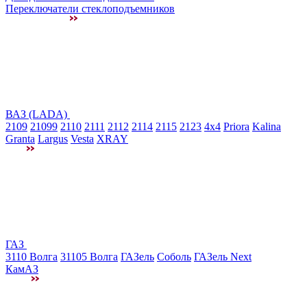
Переключатели стеклоподъемников
ВАЗ (LADA)
2109
21099
2110
2111
2112
2114
2115
2123
4x4
Priora
Kalina
Granta
Largus
Vesta
XRAY
ГАЗ
3110 Волга
31105 Волга
ГАЗель
Соболь
ГАЗель Next
КамАЗ