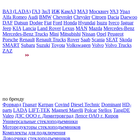
ВАЗ (LADA)
ГАЗ
ЗиЛ
ИЖ
КамАЗ
МАЗ
Москвич
УАЗ
Урал
Alfa Romeo
Audi
BMW
Chevrolet
Chrysler
Citroen
Dacia
Daewoo
DAF
Datsun
Dodge
Fiat
Ford
Honda
Hyundai
Isuzu
Iveco
Jaguar
Jeep
KIA
Lancia
Land Rover
Lexus
MAN
Mazda
Mercedes-Benz
Mercedes-Benz Trucks
Mini
Mitsubishi
Nissan
Opel
Peugeot
Porsche
Renault
Renault Trucks
Rover
Saab
Scania
SEAT
Skoda
SMART
Subaru
Suzuki
Toyota
Volkswagen
Volvo
Volvo Trucks
ZAZ
по бренду
Форвард
Гранат
Катран
Covind
Diesel Technic
Dominant
HD-
parts
LADA
LIFT-TEK
Magneti Marelli
Polcar
Stellox
TangDE
Valeo
ДЗС ООО г. Димитровград
Лепсе ОАО г. Киров
Универсальные стеклоподъемники
Моторедукторы стеклоподъемников
Комплекты для подключения
Доводчики стеклоподъемников