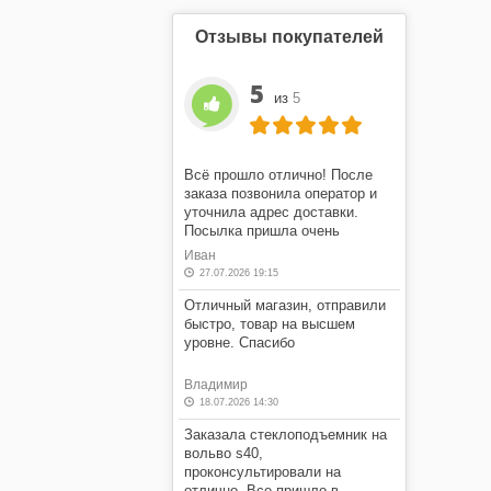
Отзывы покупателей
5
из
5
Всё прошло отлично! После
заказа позвонила оператор и
уточнила адрес доставки.
Посылка пришла очень
быстро! Я очень доволен этим
Иван
магазином.
27.07.2026 19:15
Отличный магазин, отправили
быстро, товар на высшем
уровне. Спасибо
Владимир
18.07.2026 14:30
Заказала стеклоподъемник на
вольво s40,
проконсультировали на
отлично. Все пришло в