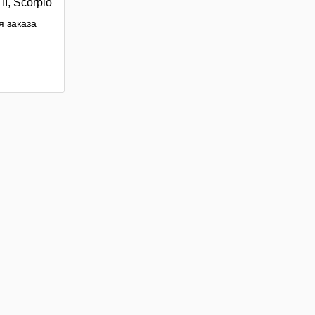
II, Scorpio
car
 заказа