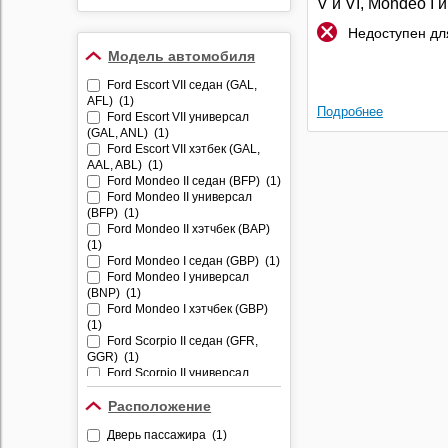
V и VI, Mondeo I и 
Противоугонные
II и Escort IV | Pol
устройства
Недоступен для
Модель автомобиля
Видеорегистраторы
Ford Escort VII седан (GAL,
Радар-детекторы
AFL) (1)
Подробнее
Комбо-устройства
Ford Escort VII универсал
(GAL, ANL) (1)
Парктроники
Ford Escort VII хэтбек (GAL,
AAL, ABL) (1)
Алкотестеры
Ford Mondeo II седан (BFP) (1)
Ford Mondeo II универсал
Держатели
(BFP) (1)
видеорегистраторов и
Ford Mondeo II хэтчбек (BAP)
радар-детекторов
(1)
Ford Mondeo I седан (GBP) (1)
Ford Mondeo I универсал
(BNP) (1)
Ford Mondeo I хэтчбек (GBP)
(1)
Ford Scorpio II седан (GFR,
GGR) (1)
Ford Scorpio II универсал
(GNR, GGR) (1)
Ford Transit VI (FA_) (1)
Расположение
Ford Transit VI (FD_, FB_, FS_,
Дверь пассажира (1)
FZ_, FC_) (1)