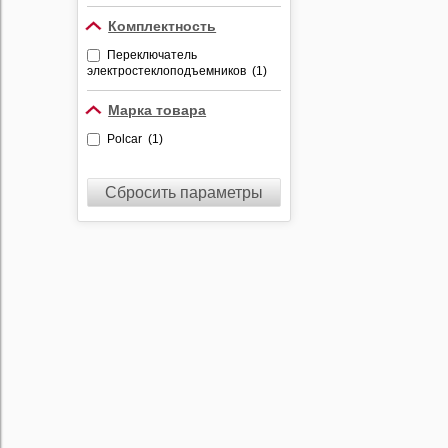
Ford Transit VI (FM_, FN_) (1)
Ford Transit V (Е_) (1)
Комплектность
Переключатель
электростеклоподъемников (1)
Марка товара
Polcar (1)
Сбросить параметры