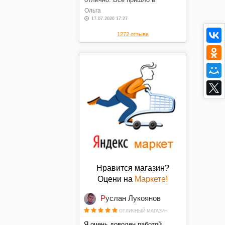
оговоренные сроки, в отличном
Ольга
состоянии, по оговоренной
17.07.2026 17:27
цене. Спасибо.
1272 отзыва
Нравится магазин?
Оцени на
Маркете!
Руслан Лукоянов
ОТЛИЧНЫЙ МАГАЗИН
Я очень доволен работой