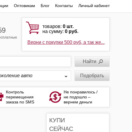
кции
Оптовикам
Блог
Контакты
Личный кабинет
товаров:
0
шт.
59
на сумму:
0 руб.
бесплатные
Верни с покупки 500 руб, а так же...
околение авто
Подобрать
Контроль
Не понравилось /
перемещения
не подошло –
заказа по SMS
вернем деньги
КУПИ
СЕЙЧАС