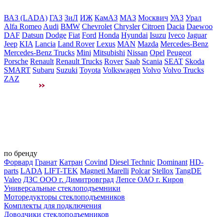
ВАЗ (LADA)
ГАЗ
ЗиЛ
ИЖ
КамАЗ
МАЗ
Москвич
УАЗ
Урал
Alfa Romeo
Audi
BMW
Chevrolet
Chrysler
Citroen
Dacia
Daewoo
DAF
Datsun
Dodge
Fiat
Ford
Honda
Hyundai
Isuzu
Iveco
Jaguar
Jeep
KIA
Lancia
Land Rover
Lexus
MAN
Mazda
Mercedes-Benz
Mercedes-Benz Trucks
Mini
Mitsubishi
Nissan
Opel
Peugeot
Porsche
Renault
Renault Trucks
Rover
Saab
Scania
SEAT
Skoda
SMART
Subaru
Suzuki
Toyota
Volkswagen
Volvo
Volvo Trucks
ZAZ
по бренду
Форвард
Гранат
Катран
Covind
Diesel Technic
Dominant
HD-
parts
LADA
LIFT-TEK
Magneti Marelli
Polcar
Stellox
TangDE
Valeo
ДЗС ООО г. Димитровград
Лепсе ОАО г. Киров
Универсальные стеклоподъемники
Моторедукторы стеклоподъемников
Комплекты для подключения
Доводчики стеклоподъемников