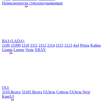
Переключатели стеклоподъемников
ВАЗ (LADA)
2109
21099
2110
2111
2112
2114
2115
2123
4x4
Priora
Kalina
Granta
Largus
Vesta
XRAY
ГАЗ
3110 Волга
31105 Волга
ГАЗель
Соболь
ГАЗель Next
КамАЗ