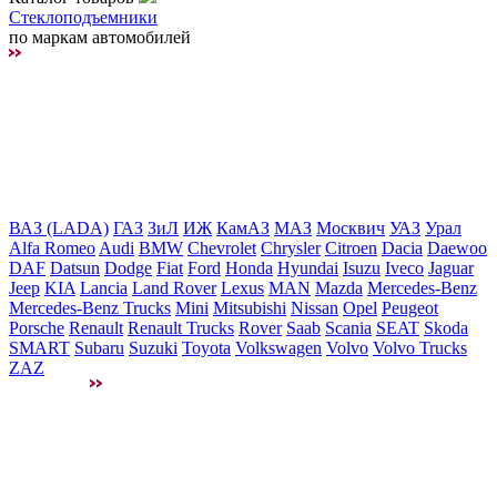
Стеклоподъемники
по маркам автомобилей
ВАЗ (LADA)
ГАЗ
ЗиЛ
ИЖ
КамАЗ
МАЗ
Москвич
УАЗ
Урал
Alfa Romeo
Audi
BMW
Chevrolet
Chrysler
Citroen
Dacia
Daewoo
DAF
Datsun
Dodge
Fiat
Ford
Honda
Hyundai
Isuzu
Iveco
Jaguar
Jeep
KIA
Lancia
Land Rover
Lexus
MAN
Mazda
Mercedes-Benz
Mercedes-Benz Trucks
Mini
Mitsubishi
Nissan
Opel
Peugeot
Porsche
Renault
Renault Trucks
Rover
Saab
Scania
SEAT
Skoda
SMART
Subaru
Suzuki
Toyota
Volkswagen
Volvo
Volvo Trucks
ZAZ