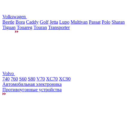
Volkswagen
Beetle
Bora
Caddy
Golf
Jetta
Lupo
Multivan
Passat
Polo
Sharan
Tiguan
Touareg
Touran
Transporter
Volvo
740
760
S60
S80
V70
XC70
XC90
Автомобильная электроника
Противоугонные устройства