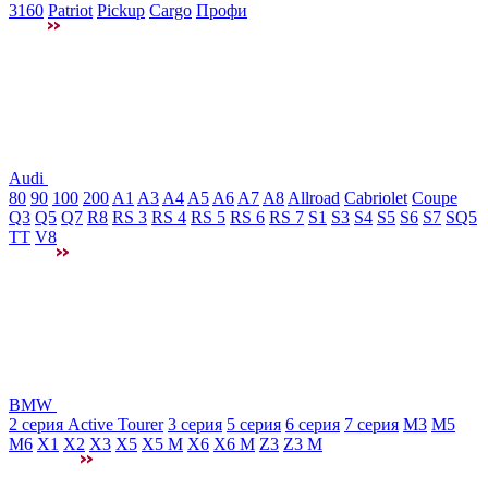
3160
Patriot
Pickup
Cargo
Профи
Audi
80
90
100
200
A1
A3
A4
A5
A6
A7
A8
Allroad
Cabriolet
Coupe
Q3
Q5
Q7
R8
RS 3
RS 4
RS 5
RS 6
RS 7
S1
S3
S4
S5
S6
S7
SQ5
TT
V8
BMW
2 серия Active Tourer
3 серия
5 серия
6 серия
7 серия
M3
М5
M6
X1
X2
X3
X5
X5 M
X6
X6 M
Z3
Z3 M