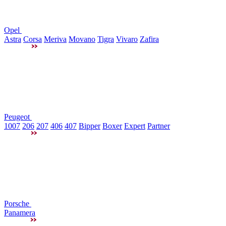
Opel
Astra
Corsa
Meriva
Movano
Tigra
Vivaro
Zafira
Peugeot
1007
206
207
406
407
Bipper
Boxer
Expert
Partner
Porsche
Panamera