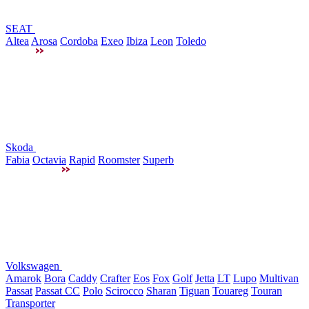
SEAT
Altea
Arosa
Cordoba
Exeo
Ibiza
Leon
Toledo
Skoda
Fabia
Octavia
Rapid
Roomster
Superb
Volkswagen
Amarok
Bora
Caddy
Crafter
Eos
Fox
Golf
Jetta
LT
Lupo
Multivan
Passat
Passat CC
Polo
Scirocco
Sharan
Tiguan
Touareg
Touran
Transporter