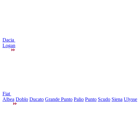
Dacia
Logan
Fiat
Albea
Doblo
Ducato
Grande Punto
Palio
Punto
Scudo
Siena
Ulysse