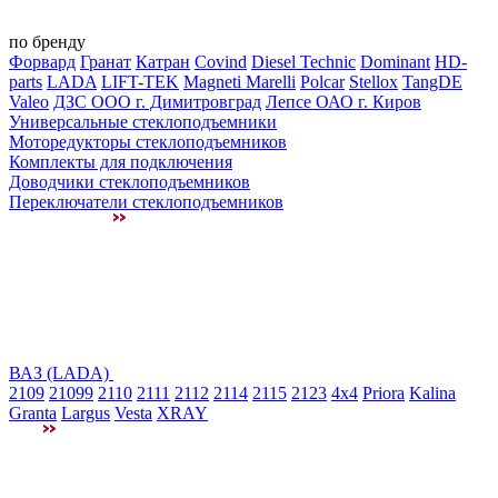
по бренду
Форвард
Гранат
Катран
Covind
Diesel Technic
Dominant
HD-
parts
LADA
LIFT-TEK
Magneti Marelli
Polcar
Stellox
TangDE
Valeo
ДЗС ООО г. Димитровград
Лепсе ОАО г. Киров
Универсальные стеклоподъемники
Моторедукторы стеклоподъемников
Комплекты для подключения
Доводчики стеклоподъемников
Переключатели стеклоподъемников
ВАЗ (LADA)
2109
21099
2110
2111
2112
2114
2115
2123
4x4
Priora
Kalina
Granta
Largus
Vesta
XRAY