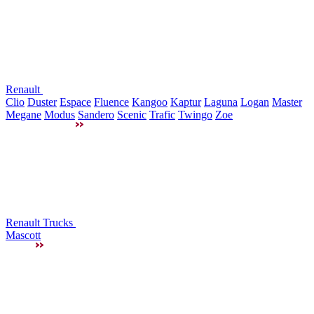
Renault
Clio
Duster
Espace
Fluence
Kangoo
Kaptur
Laguna
Logan
Master
Megane
Modus
Sandero
Scenic
Trafic
Twingo
Zoe
Renault Trucks
Mascott