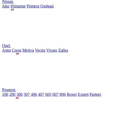
Nissan
Juke
Primastar
Primera
Qashqai
Opel
Astra
Corsa
Meriva
Vectra
Vivaro
Zafira
Peugeot
106
206
306
307
406
407
605
607
806
Boxer
Expert
Partner