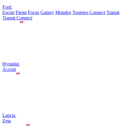
Ford
Escort
Fiesta
Focus
Galaxy
Mondeo
Tourneo Connect
Transit
Transit Connect
Hyundai
Accent
Lancia
Zeta