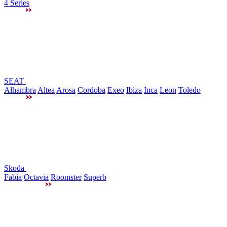
4 Series
SEAT
Alhambra
Altea
Arosa
Cordoba
Exeo
Ibiza
Inca
Leon
Toledo
Skoda
Fabia
Octavia
Roomster
Superb