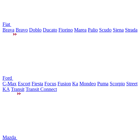
Fiat
Brava
Bravo
Doblo
Ducato
Fiorino
Marea
Palio
Scudo
Siena
Strada
Ford
C-Max
Escort
Fiesta
Focus
Fusion
Ka
Mondeo
Puma
Scorpio
Street
KA
Transit
Transit Connect
Mazda