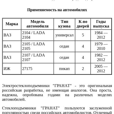
Применяемость на автомобилях
Модель
Тип
К-во
Годы
Марка
автомобиля
кузова
дверей
выпуска
2104 / LADA
1984 —
ВАЗ
универсал
5
2104
2012
2105 / LADA
1979 —
ВАЗ
седан
4
2105
2010
2107 / LADA
1982 —
ВАЗ
седан
4
2107
2012
2005 —
ИЖ
27175
пикап
2
2012
Электростеклоподъемники "ГРАНАТ" - это оригинальная
российская разработка, не имеющая аналогов. Она проста,
надежна, опробована годами на различных моделях
автомобилей.
Стеклоподъемники "ГРАНАТ" пользуются заслуженной
популярностью среди российских автомобилистов. Отличный