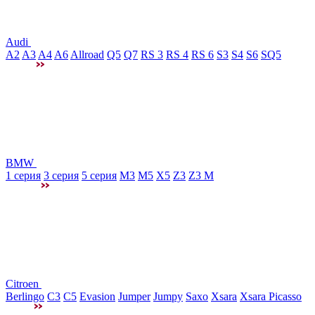
Audi
A2
A3
A4
A6
Allroad
Q5
Q7
RS 3
RS 4
RS 6
S3
S4
S6
SQ5
BMW
1 серия
3 серия
5 серия
M3
М5
X5
Z3
Z3 M
Citroen
Berlingo
C3
C5
Evasion
Jumper
Jumpy
Saxo
Xsara
Xsara Picasso