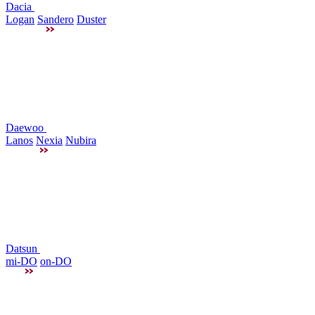
Dacia
Logan
Sandero
Duster
Daewoo
Lanos
Nexia
Nubira
Datsun
mi-DO
on-DO