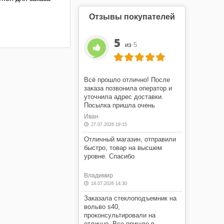
Отзывы покупателей
5
из
5
Всё прошло отлично! После
заказа позвонила оператор и
уточнила адрес доставки.
Посылка пришла очень
быстро! Я очень доволен этим
Иван
магазином.
27.07.2026 19:15
Отличный магазин, отправили
быстро, товар на высшем
уровне. Спасибо
Владимир
18.07.2026 14:30
Заказала стеклоподъемник на
вольво s40,
проконсультировали на
отлично. Все пришло в