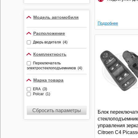
Противоугонные
устройства
Модель автомобиля
Видеорегистраторы
Подробнее
Радар-детекторы
Расположение
Комбо-устройства
Дверь водителя (4)
Парктроники
Алкотестеры
Комплектность
Держатели
Переключатель
видеорегистраторов и
электростеклоподъемников (4)
радар-детекторов
Марка товара
ERA (3)
Polcar (1)
Сбросить параметры
Блок переключат
стеклоподъемник
управления зерк
Citroen C4 Picass