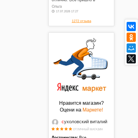
оговоренные сроки, в отличном
Ольга
состоянии, по оговоренной
17.07.2026 17:27
цене. Спасибо.
1272 отзыва
Нравится магазин?
Оцени на
Маркете!
сухоловский виталий
ОТЛИЧНЫЙ МАГАЗИН
Достоинства:
Все