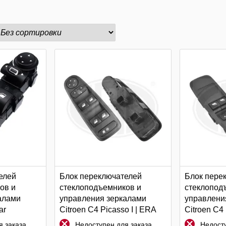
елей
Блок переключателей
Блок пере
ов и
стеклоподъемников и
стеклопод
алами
управления зеркалами
управлени
ar
Citroen C4 Picasso I | ERA
Citroen C4 
 заказа
Недоступен для заказа
Недосту