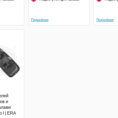
Подробнее
Подробнее
елей
ов и
алами
o I | ERA