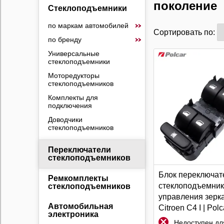
поколение
Стеклоподъемники
по маркам автомобилей
Сортировать по:
по бренду
Универсальные
стеклоподъемники
Моторедукторы
стеклоподъемников
Комплекты для
подключения
Доводчики
стеклоподъемников
Переключатели
стеклоподъемников
Блок переключат
Ремкомплекты
стеклоподъемник
стеклоподъемников
управления зерк
Автомобильная
Citroen C4 I | Polc
электроника
Недоступен для