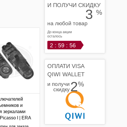
И ПОЛУЧИ СКИДКУ
3
%
на любой товар
До конца акции
осталось
2 : 59 : 55
ОПЛАТИ VISA
QIWI WALLET
2
%
и получи
скидку
ключателей
ъемников и
я зеркалами
Picasso I | ERA
пен для заказа