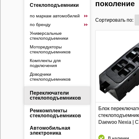
поколение
Стеклоподъемники
по маркам автомобилей
Сортировать по:
по бренду
Универсальные
стеклоподъемники
Моторедукторы
стеклоподъемников
Комплекты для
подключения
Доводчики
стеклоподъемников
Переключатели
стеклоподъемников
Блок переключат
Ремкомплекты
стеклоподъемни
стеклоподъемников
Daewoo Nexia | Ca
Автомобильная
электроника
В наличии