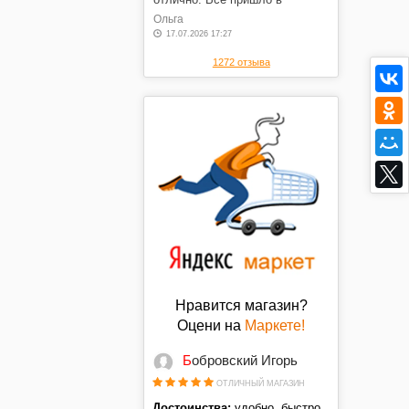
оговоренные сроки, в отличном
Ольга
состоянии, по оговоренной
17.07.2026 17:27
цене. Спасибо.
1272 отзыва
Нравится магазин?
Оцени на
Маркете!
Бобровский Игорь
ОТЛИЧНЫЙ МАГАЗИН
Достоинства:
удобно, быстро,