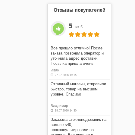
Отзывы покупателей
5
из
5
Всё прошло отлично! После
заказа позвонила оператор и
уточнила адрес доставки.
Посылка пришла очень
быстро! Я очень доволен этим
Иван
магазином.
27.07.2026 19:15
Отличный магазин, отправили
быстро, товар на высшем
уровне. Спасибо
Владимир
18.07.2026 14:30
Заказала стеклоподъемник на
вольво s40,
проконсультировали на
отлично. Все пришло в