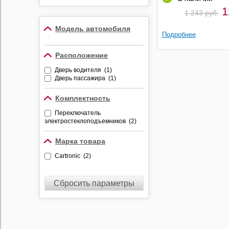
Противоугонные
1
1 243 руб.
устройства
Модель автомобиля
Видеорегистраторы
Подробнее
Радар-детекторы
Расположение
Комбо-устройства
Дверь водителя (1)
Парктроники
Дверь пассажира (1)
Алкотестеры
Комплектность
Держатели
видеорегистраторов и
Переключатель
радар-детекторов
электростеклоподъемников (2)
Марка товара
Cartronic (2)
Сбросить параметры