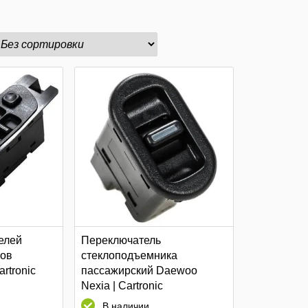
елей
Переключатель
ков
стеклоподъемника
rtronic
пассажирский Daewoo
Nexia | Cartronic
В наличии