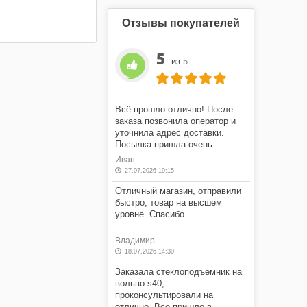
Отзывы покупателей
5
из
5
Всё прошло отлично! После
заказа позвонила оператор и
уточнила адрес доставки.
Посылка пришла очень
быстро! Я очень доволен этим
Иван
магазином.
27.07.2026 19:15
Отличный магазин, отправили
быстро, товар на высшем
уровне. Спасибо
Владимир
18.07.2026 14:30
Заказала стеклоподъемник на
вольво s40,
проконсультировали на
отлично. Все пришло в