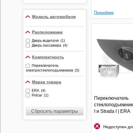
Противоугонные
устройства
Подробнее
Модель автомобиля
Видеорегистраторы
Радар-детекторы
Расположение
Комбо-устройства
Дверь водителя (1)
Парктроники
Дверь пассажира (4)
Алкотестеры
Комплектность
Держатели
видеорегистраторов и
Переключатель
радар-детекторов
электростеклоподъемников (5)
Марка товара
ERA (4)
Polcar (1)
Переключатель
стеклоподъемника
Сбросить параметры
I и Strada I | ERA
Недоступен для