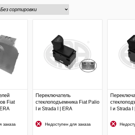
елей
Переключатель
Переключа
в Fiat
стеклоподъемника Fiat Palio
стеклоподъ
| ERA
I и Strada I | ERA
I и Strada I
 заказа
Недоступен для заказа
Недосту