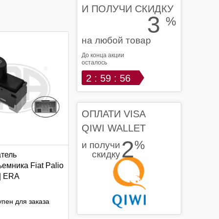
И ПОЛУЧИ СКИДКУ
3
%
на любой товар
До конца акции
осталось
2 : 59 : 55
ОПЛАТИ VISA
QIWI WALLET
2
%
и получи
скидку
тель
емника Fiat Palio
 | ERA
пен для заказа