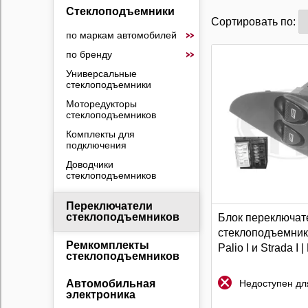
Стеклоподъемники
Сортировать по:
по маркам автомобилей
по бренду
Универсальные
стеклоподъемники
Моторедукторы
стеклоподъемников
Комплекты для
подключения
Доводчики
стеклоподъемников
Переключатели
стеклоподъемников
Блок переключат
стеклоподъемнико
Ремкомплекты
Palio I и Strada I 
стеклоподъемников
Недоступен для
Автомобильная
электроника