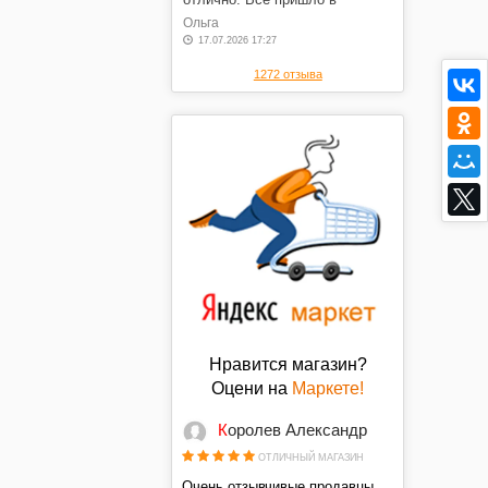
оговоренные сроки, в отличном
Ольга
состоянии, по оговоренной
17.07.2026 17:27
цене. Спасибо.
1272 отзыва
Нравится магазин?
Оцени на
Маркете!
Королев Александр
ОТЛИЧНЫЙ МАГАЗИН
Очень отзывчивые продавцы,