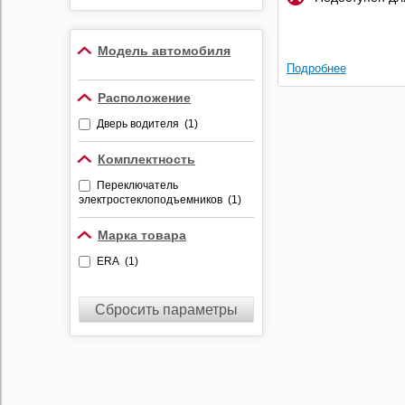
Противоугонные
устройства
Модель автомобиля
Видеорегистраторы
Подробнее
Радар-детекторы
Расположение
Комбо-устройства
Дверь водителя (1)
Парктроники
Алкотестеры
Комплектность
Держатели
Переключатель
видеорегистраторов и
электростеклоподъемников (1)
радар-детекторов
Марка товара
ERA (1)
Сбросить параметры