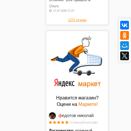
оговоренные сроки, в отличном
Ольга
состоянии, по оговоренной
17.07.2026 17:27
цене. Спасибо.
1272 отзыва
Нравится магазин?
Оцени на
Маркете!
федотов николай
ОТЛИЧНЫЙ МАГАЗИН
Достоинства:
отличный