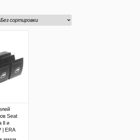
елей
ов Seat
 II и
V | ERA
 заказа