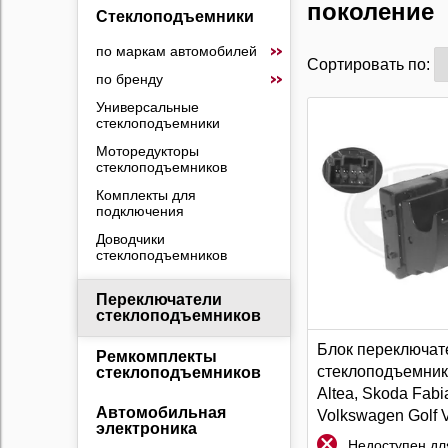
поколение
Стеклоподъемники
по маркам автомобилей
Сортировать по:
по бренду
Универсальные
стеклоподъемники
Моторедукторы
стеклоподъемников
Комплекты для
подключения
Доводчики
стеклоподъемников
Переключатели
стеклоподъемников
Блок переключат
Ремкомплекты
стеклоподъемник
стеклоподъемников
Altea, Skoda Fabia
Автомобильная
Volkswagen Golf 
электроника
Недоступен для