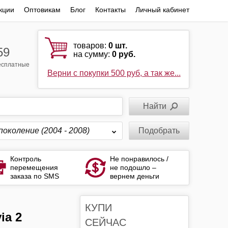
кции
Оптовикам
Блог
Контакты
Личный кабинет
товаров:
0
шт.
59
на сумму:
0 руб.
бесплатные
Верни с покупки 500 руб, а так же...
поколение (2004 - 2008)
Подобрать
Контроль
Не понравилось /
перемещения
не подошло –
заказа по SMS
вернем деньги
КУПИ
СЕЙЧАС