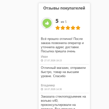
Отзывы покупателей
5
из
5
Всё прошло отлично! После
заказа позвонила оператор и
уточнила адрес доставки.
Посылка пришла очень
быстро! Я очень доволен этим
Иван
магазином.
27.07.2026 19:15
Отличный магазин, отправили
быстро, товар на высшем
уровне. Спасибо
Владимир
18.07.2026 14:30
Заказала стеклоподъемник на
вольво s40,
проконсультировали на
отлично. Все пришло в