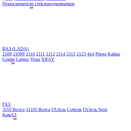
Переключатели стеклоподъемников
ВАЗ (LADA)
2109
21099
2110
2111
2112
2114
2115
2123
4x4
Priora
Kalina
Granta
Largus
Vesta
XRAY
ГАЗ
3110 Волга
31105 Волга
ГАЗель
Соболь
ГАЗель Next
КамАЗ