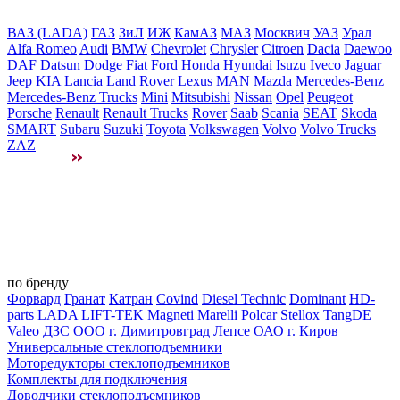
ВАЗ (LADA)
ГАЗ
ЗиЛ
ИЖ
КамАЗ
МАЗ
Москвич
УАЗ
Урал
Alfa Romeo
Audi
BMW
Chevrolet
Chrysler
Citroen
Dacia
Daewoo
DAF
Datsun
Dodge
Fiat
Ford
Honda
Hyundai
Isuzu
Iveco
Jaguar
Jeep
KIA
Lancia
Land Rover
Lexus
MAN
Mazda
Mercedes-Benz
Mercedes-Benz Trucks
Mini
Mitsubishi
Nissan
Opel
Peugeot
Porsche
Renault
Renault Trucks
Rover
Saab
Scania
SEAT
Skoda
SMART
Subaru
Suzuki
Toyota
Volkswagen
Volvo
Volvo Trucks
ZAZ
по бренду
Форвард
Гранат
Катран
Covind
Diesel Technic
Dominant
HD-
parts
LADA
LIFT-TEK
Magneti Marelli
Polcar
Stellox
TangDE
Valeo
ДЗС ООО г. Димитровград
Лепсе ОАО г. Киров
Универсальные стеклоподъемники
Моторедукторы стеклоподъемников
Комплекты для подключения
Доводчики стеклоподъемников