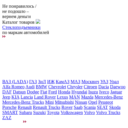
Не понравилось /
не подошло –
вернем деньги
Каталог товаров
Стеклоподъемники
по маркам автомобилей
ВАЗ (LADA)
ГАЗ
ЗиЛ
ИЖ
КамАЗ
МАЗ
Москвич
УАЗ
Урал
Alfa Romeo
Audi
BMW
Chevrolet
Chrysler
Citroen
Dacia
Daewoo
DAF
Datsun
Dodge
Fiat
Ford
Honda
Hyundai
Isuzu
Iveco
Jaguar
Jeep
KIA
Lancia
Land Rover
Lexus
MAN
Mazda
Mercedes-Benz
Mercedes-Benz Trucks
Mini
Mitsubishi
Nissan
Opel
Peugeot
Porsche
Renault
Renault Trucks
Rover
Saab
Scania
SEAT
Skoda
SMART
Subaru
Suzuki
Toyota
Volkswagen
Volvo
Volvo Trucks
ZAZ