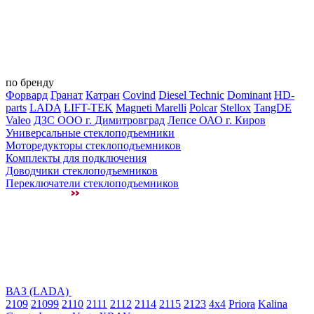
по бренду
Форвард
Гранат
Катран
Covind
Diesel Technic
Dominant
HD-
parts
LADA
LIFT-TEK
Magneti Marelli
Polcar
Stellox
TangDE
Valeo
ДЗС ООО г. Димитровград
Лепсе ОАО г. Киров
Универсальные стеклоподъемники
Моторедукторы стеклоподъемников
Комплекты для подключения
Доводчики стеклоподъемников
Переключатели стеклоподъемников
ВАЗ (LADA)
2109
21099
2110
2111
2112
2114
2115
2123
4x4
Priora
Kalina