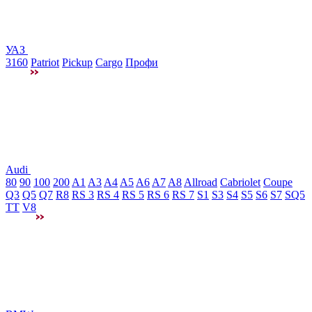
УАЗ
3160
Patriot
Pickup
Cargo
Профи
Audi
80
90
100
200
A1
A3
A4
A5
A6
A7
A8
Allroad
Cabriolet
Coupe
Q3
Q5
Q7
R8
RS 3
RS 4
RS 5
RS 6
RS 7
S1
S3
S4
S5
S6
S7
SQ5
TT
V8