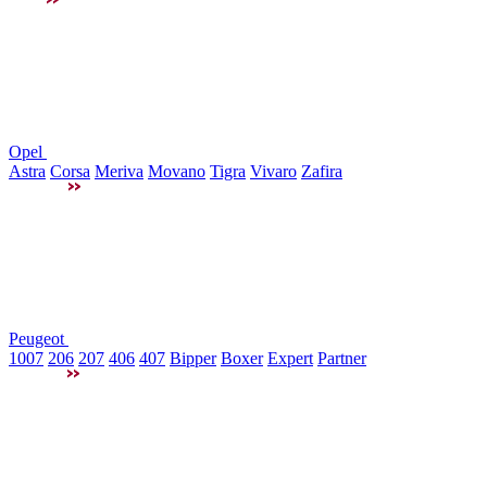
Opel
Astra
Corsa
Meriva
Movano
Tigra
Vivaro
Zafira
Peugeot
1007
206
207
406
407
Bipper
Boxer
Expert
Partner