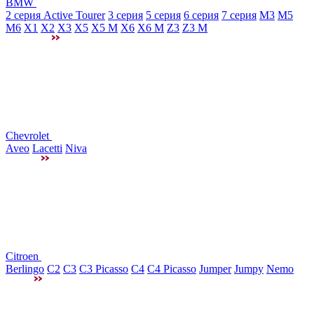
BMW
2 серия Active Tourer
3 серия
5 серия
6 серия
7 серия
M3
М5
M6
X1
X2
X3
X5
X5 M
X6
X6 M
Z3
Z3 M
Chevrolet
Aveo
Lacetti
Niva
Citroen
Berlingo
C2
C3
C3 Picasso
C4
C4 Picasso
Jumper
Jumpy
Nemo