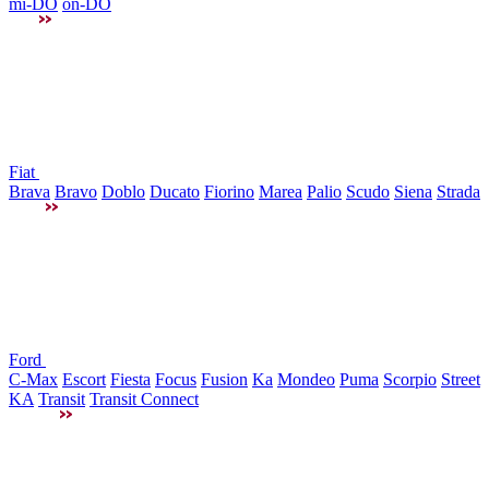
mi-DO
on-DO
Fiat
Brava
Bravo
Doblo
Ducato
Fiorino
Marea
Palio
Scudo
Siena
Strada
Ford
C-Max
Escort
Fiesta
Focus
Fusion
Ka
Mondeo
Puma
Scorpio
Street
KA
Transit
Transit Connect