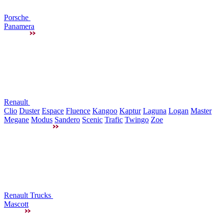
Porsche
Panamera
Renault
Clio
Duster
Espace
Fluence
Kangoo
Kaptur
Laguna
Logan
Master
Megane
Modus
Sandero
Scenic
Trafic
Twingo
Zoe
Renault Trucks
Mascott