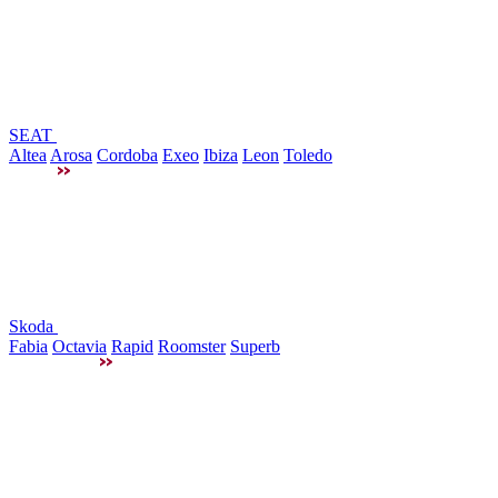
SEAT
Altea
Arosa
Cordoba
Exeo
Ibiza
Leon
Toledo
Skoda
Fabia
Octavia
Rapid
Roomster
Superb