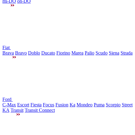
mi-DO
on-DO
Fiat
Brava
Bravo
Doblo
Ducato
Fiorino
Marea
Palio
Scudo
Siena
Strada
Ford
C-Max
Escort
Fiesta
Focus
Fusion
Ka
Mondeo
Puma
Scorpio
Street
KA
Transit
Transit Connect