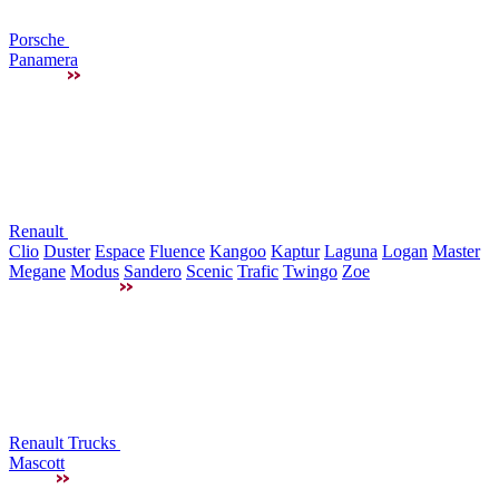
Porsche
Panamera
Renault
Clio
Duster
Espace
Fluence
Kangoo
Kaptur
Laguna
Logan
Master
Megane
Modus
Sandero
Scenic
Trafic
Twingo
Zoe
Renault Trucks
Mascott