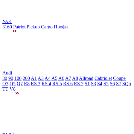
УАЗ
3160
Patriot
Pickup
Cargo
Профи
Audi
80
90
100
200
A1
A3
A4
A5
A6
A7
A8
Allroad
Cabriolet
Coupe
Q3
Q5
Q7
R8
RS 3
RS 4
RS 5
RS 6
RS 7
S1
S3
S4
S5
S6
S7
SQ5
TT
V8