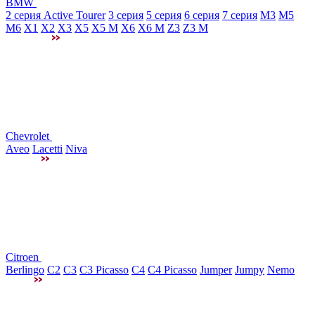
BMW
2 серия Active Tourer
3 серия
5 серия
6 серия
7 серия
M3
М5
M6
X1
X2
X3
X5
X5 M
X6
X6 M
Z3
Z3 M
Chevrolet
Aveo
Lacetti
Niva
Citroen
Berlingo
C2
C3
C3 Picasso
C4
C4 Picasso
Jumper
Jumpy
Nemo