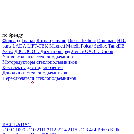
по бренду
Форвард
Гранат
Катран
Covind
Diesel Technic
Dominant
HD-
parts
LADA
LIFT-TEK
Magneti Marelli
Polcar
Stellox
TangDE
Valeo
ДЗС ООО г. Димитровград
Лепсе ОАО г. Киров
Универсальные стеклоподъемники
Моторедукторы стеклоподъемников
Комплекты для подключения
Доводчики стеклоподъемников
Переключатели стеклоподъемников
ВАЗ (LADA)
2109
21099
2110
2111
2112
2114
2115
2123
4x4
Priora
Kalina