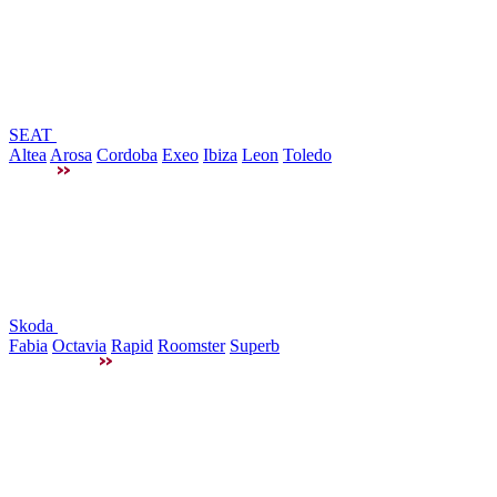
SEAT
Altea
Arosa
Cordoba
Exeo
Ibiza
Leon
Toledo
Skoda
Fabia
Octavia
Rapid
Roomster
Superb