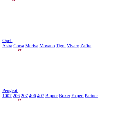
Opel
Astra
Corsa
Meriva
Movano
Tigra
Vivaro
Zafira
Peugeot
1007
206
207
406
407
Bipper
Boxer
Expert
Partner