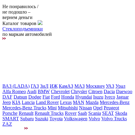
Не понравилось /
не подошло –
вернем деньги
Каталог товаров
Стеклоподъемники
по маркам автомобилей
ВАЗ (LADA)
ГАЗ
ЗиЛ
ИЖ
КамАЗ
МАЗ
Москвич
УАЗ
Урал
Alfa Romeo
Audi
BMW
Chevrolet
Chrysler
Citroen
Dacia
Daewoo
DAF
Datsun
Dodge
Fiat
Ford
Honda
Hyundai
Isuzu
Iveco
Jaguar
Jeep
KIA
Lancia
Land Rover
Lexus
MAN
Mazda
Mercedes-Benz
Mercedes-Benz Trucks
Mini
Mitsubishi
Nissan
Opel
Peugeot
Porsche
Renault
Renault Trucks
Rover
Saab
Scania
SEAT
Skoda
SMART
Subaru
Suzuki
Toyota
Volkswagen
Volvo
Volvo Trucks
ZAZ