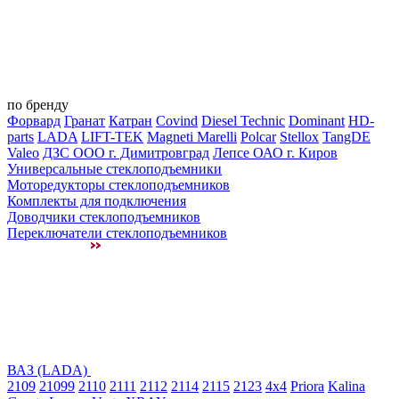
по бренду
Форвард
Гранат
Катран
Covind
Diesel Technic
Dominant
HD-
parts
LADA
LIFT-TEK
Magneti Marelli
Polcar
Stellox
TangDE
Valeo
ДЗС ООО г. Димитровград
Лепсе ОАО г. Киров
Универсальные стеклоподъемники
Моторедукторы стеклоподъемников
Комплекты для подключения
Доводчики стеклоподъемников
Переключатели стеклоподъемников
ВАЗ (LADA)
2109
21099
2110
2111
2112
2114
2115
2123
4x4
Priora
Kalina