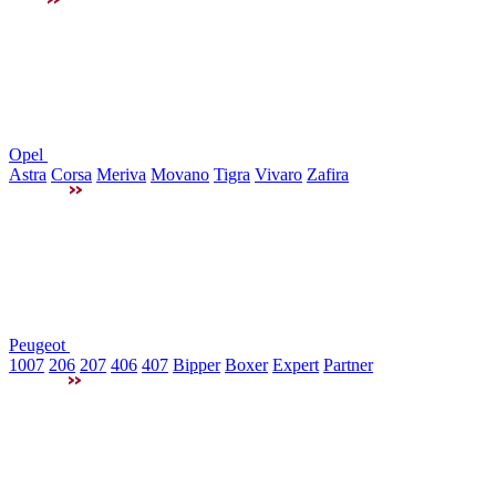
Opel
Astra
Corsa
Meriva
Movano
Tigra
Vivaro
Zafira
Peugeot
1007
206
207
406
407
Bipper
Boxer
Expert
Partner