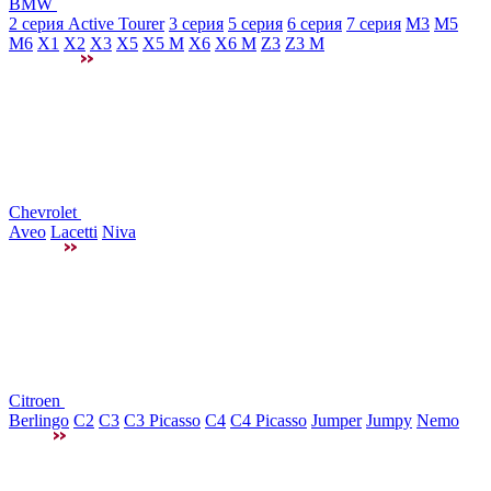
BMW
2 серия Active Tourer
3 серия
5 серия
6 серия
7 серия
M3
М5
M6
X1
X2
X3
X5
X5 M
X6
X6 M
Z3
Z3 M
Chevrolet
Aveo
Lacetti
Niva
Citroen
Berlingo
C2
C3
C3 Picasso
C4
C4 Picasso
Jumper
Jumpy
Nemo