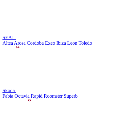
SEAT
Altea
Arosa
Cordoba
Exeo
Ibiza
Leon
Toledo
Skoda
Fabia
Octavia
Rapid
Roomster
Superb