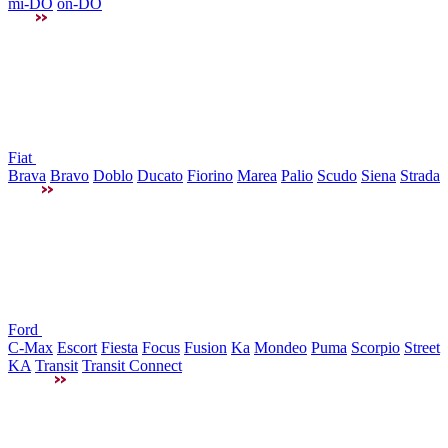
mi-DO
on-DO
Fiat
Brava
Bravo
Doblo
Ducato
Fiorino
Marea
Palio
Scudo
Siena
Strada
Ford
C-Max
Escort
Fiesta
Focus
Fusion
Ka
Mondeo
Puma
Scorpio
Street
KA
Transit
Transit Connect