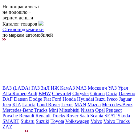
Не понравилось /
не подошло –
вернем деньги
Каталог товаров
Стеклоподъемники
по маркам автомобилей
ВАЗ (LADA)
ГАЗ
ЗиЛ
ИЖ
КамАЗ
МАЗ
Москвич
УАЗ
Урал
Alfa Romeo
Audi
BMW
Chevrolet
Chrysler
Citroen
Dacia
Daewoo
DAF
Datsun
Dodge
Fiat
Ford
Honda
Hyundai
Isuzu
Iveco
Jaguar
Jeep
KIA
Lancia
Land Rover
Lexus
MAN
Mazda
Mercedes-Benz
Mercedes-Benz Trucks
Mini
Mitsubishi
Nissan
Opel
Peugeot
Porsche
Renault
Renault Trucks
Rover
Saab
Scania
SEAT
Skoda
SMART
Subaru
Suzuki
Toyota
Volkswagen
Volvo
Volvo Trucks
ZAZ