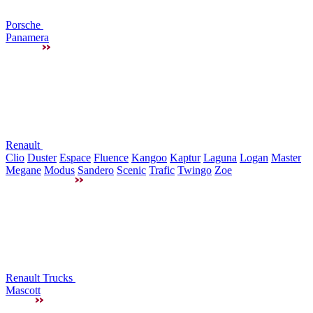
Porsche
Panamera
Renault
Clio
Duster
Espace
Fluence
Kangoo
Kaptur
Laguna
Logan
Master
Megane
Modus
Sandero
Scenic
Trafic
Twingo
Zoe
Renault Trucks
Mascott