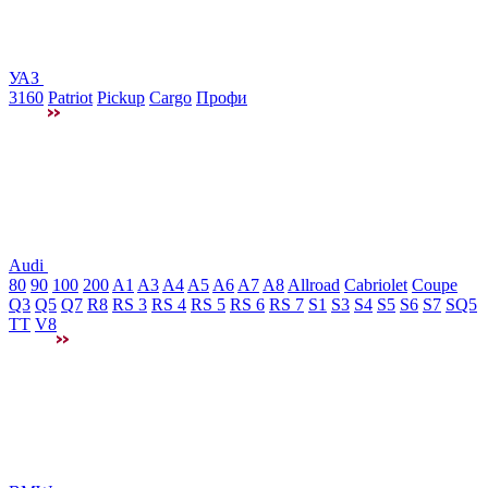
УАЗ
3160
Patriot
Pickup
Cargo
Профи
Audi
80
90
100
200
A1
A3
A4
A5
A6
A7
A8
Allroad
Cabriolet
Coupe
Q3
Q5
Q7
R8
RS 3
RS 4
RS 5
RS 6
RS 7
S1
S3
S4
S5
S6
S7
SQ5
TT
V8