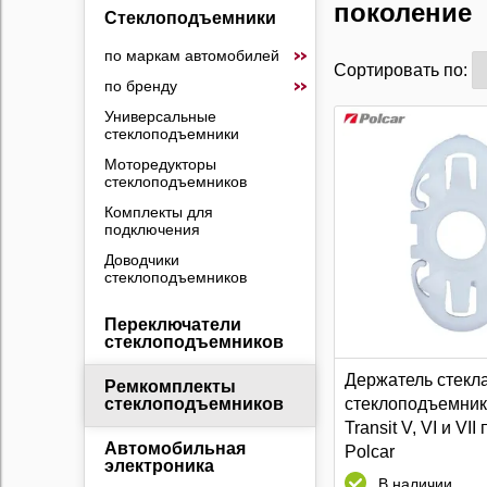
поколение
Стеклоподъемники
по маркам автомобилей
Сортировать по:
по бренду
Универсальные
стеклоподъемники
Моторедукторы
стеклоподъемников
Комплекты для
подключения
Доводчики
стеклоподъемников
Переключатели
стеклоподъемников
Держатель стекл
Ремкомплекты
стеклоподъемник
стеклоподъемников
Transit V, VI и VII
Автомобильная
Polcar
электроника
В наличии