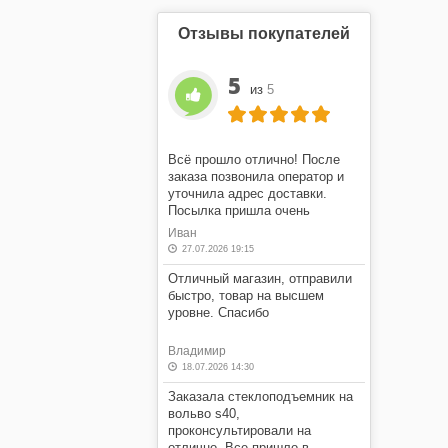
Отзывы покупателей
5
из
5
Всё прошло отлично! После
заказа позвонила оператор и
уточнила адрес доставки.
Посылка пришла очень
быстро! Я очень доволен этим
Иван
магазином.
27.07.2026 19:15
Отличный магазин, отправили
быстро, товар на высшем
уровне. Спасибо
Владимир
18.07.2026 14:30
Заказала стеклоподъемник на
вольво s40,
проконсультировали на
отлично. Все пришло в