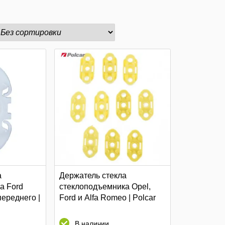
а
Держатель стекла
а Ford
стеклоподъемника Opel,
 переднего |
Ford и Alfa Romeo | Polcar
В наличии