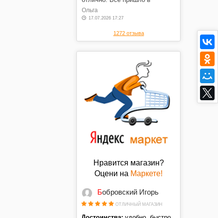
оговоренные сроки, в отличном
Ольга
состоянии, по оговоренной
17.07.2026 17:27
цене. Спасибо.
1272 отзыва
Нравится магазин?
Оцени на
Маркете!
Бобровский Игорь
ОТЛИЧНЫЙ МАГАЗИН
Достоинства:
удобно, быстро,