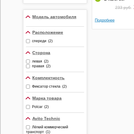
Противоугонные
233 руб.
устройства
Модель автомобиля
Видеорегистраторы
Подробнее
Радар-детекторы
Расположение
Комбо-устройства
спереди (2)
Парктроники
Алкотестеры
Сторона
Держатели
левая (2)
видеорегистраторов и
правая (2)
радар-детекторов
Комплектность
Фиксатор стекла (2)
Марка товара
Polcar (2)
Avito Technic
Лёгкий коммерческий
транспорт (1)