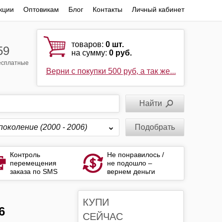
кции
Оптовикам
Блог
Контакты
Личный кабинет
товаров:
0
шт.
59
на сумму:
0 руб.
бесплатные
Верни с покупки 500 руб, а так же...
поколение (2000 - 2006)
Подобрать
Контроль
Не понравилось /
перемещения
не подошло –
заказа по SMS
вернем деньги
КУПИ
СЕЙЧАС