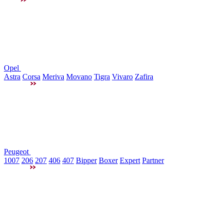
Opel
Astra
Corsa
Meriva
Movano
Tigra
Vivaro
Zafira
Peugeot
1007
206
207
406
407
Bipper
Boxer
Expert
Partner