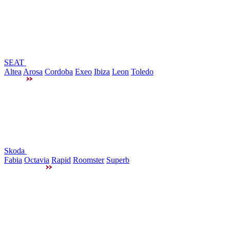
SEAT
Altea
Arosa
Cordoba
Exeo
Ibiza
Leon
Toledo
Skoda
Fabia
Octavia
Rapid
Roomster
Superb