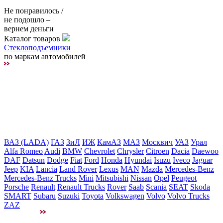
Не понравилось /
не подошло –
вернем деньги
Каталог товаров
Стеклоподъемники
по маркам автомобилей
ВАЗ (LADA)
ГАЗ
ЗиЛ
ИЖ
КамАЗ
МАЗ
Москвич
УАЗ
Урал
Alfa Romeo
Audi
BMW
Chevrolet
Chrysler
Citroen
Dacia
Daewoo
DAF
Datsun
Dodge
Fiat
Ford
Honda
Hyundai
Isuzu
Iveco
Jaguar
Jeep
KIA
Lancia
Land Rover
Lexus
MAN
Mazda
Mercedes-Benz
Mercedes-Benz Trucks
Mini
Mitsubishi
Nissan
Opel
Peugeot
Porsche
Renault
Renault Trucks
Rover
Saab
Scania
SEAT
Skoda
SMART
Subaru
Suzuki
Toyota
Volkswagen
Volvo
Volvo Trucks
ZAZ