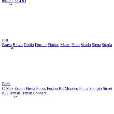
mi-DO
on-DO
Fiat
Brava
Bravo
Doblo
Ducato
Fiorino
Marea
Palio
Scudo
Siena
Strada
Ford
C-Max
Escort
Fiesta
Focus
Fusion
Ka
Mondeo
Puma
Scorpio
Street
KA
Transit
Transit Connect