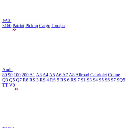
УАЗ
3160
Patriot
Pickup
Cargo
Профи
Audi
80
90
100
200
A1
A3
A4
A5
A6
A7
A8
Allroad
Cabriolet
Coupe
Q3
Q5
Q7
R8
RS 3
RS 4
RS 5
RS 6
RS 7
S1
S3
S4
S5
S6
S7
SQ5
TT
V8