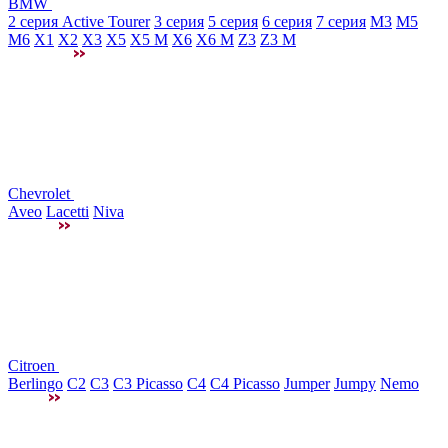
BMW
2 серия Active Tourer
3 серия
5 серия
6 серия
7 серия
M3
М5
M6
X1
X2
X3
X5
X5 M
X6
X6 M
Z3
Z3 M
Chevrolet
Aveo
Lacetti
Niva
Citroen
Berlingo
C2
C3
C3 Picasso
C4
C4 Picasso
Jumper
Jumpy
Nemo