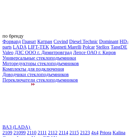
по бренду
Форвард
Гранат
Катран
Covind
Diesel Technic
Dominant
HD-
parts
LADA
LIFT-TEK
Magneti Marelli
Polcar
Stellox
TangDE
Valeo
ДЗС ООО г. Димитровград
Лепсе ОАО г. Киров
Универсальные стеклоподъемники
Моторедукторы стеклоподъемников
Комплекты для подключения
Доводчики стеклоподъемников
Переключатели стеклоподъемников
ВАЗ (LADA)
2109
21099
2110
2111
2112
2114
2115
2123
4x4
Priora
Kalina