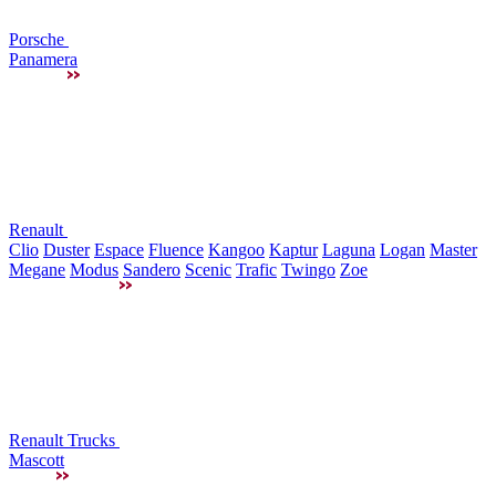
Porsche
Panamera
Renault
Clio
Duster
Espace
Fluence
Kangoo
Kaptur
Laguna
Logan
Master
Megane
Modus
Sandero
Scenic
Trafic
Twingo
Zoe
Renault Trucks
Mascott