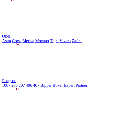
Opel
Astra
Corsa
Meriva
Movano
Tigra
Vivaro
Zafira
Peugeot
1007
206
207
406
407
Bipper
Boxer
Expert
Partner