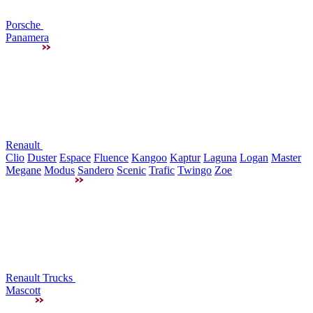
Porsche
Panamera
Renault
Clio
Duster
Espace
Fluence
Kangoo
Kaptur
Laguna
Logan
Master
Megane
Modus
Sandero
Scenic
Trafic
Twingo
Zoe
Renault Trucks
Mascott