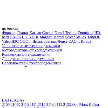
по бренду
Форвард
Гранат
Катран
Covind
Diesel Technic
Dominant
HD-
parts
LADA
LIFT-TEK
Magneti Marelli
Polcar
Stellox
TangDE
Valeo
ДЗС ООО г. Димитровград
Лепсе ОАО г. Киров
Универсальные стеклоподъемники
Моторедукторы стеклоподъемников
Комплекты для подключения
Доводчики стеклоподъемников
Переключатели стеклоподъемников
ВАЗ (LADA)
2109
21099
2110
2111
2112
2114
2115
2123
4x4
Priora
Kalina