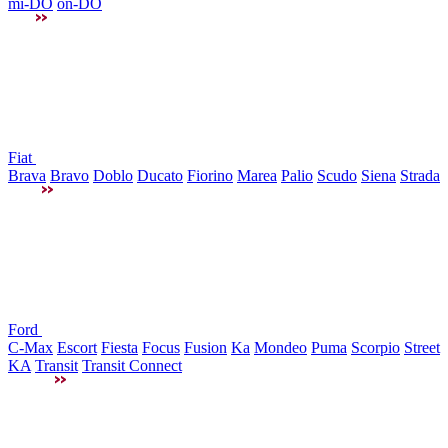
mi-DO
on-DO
Fiat
Brava
Bravo
Doblo
Ducato
Fiorino
Marea
Palio
Scudo
Siena
Strada
Ford
C-Max
Escort
Fiesta
Focus
Fusion
Ka
Mondeo
Puma
Scorpio
Street
KA
Transit
Transit Connect