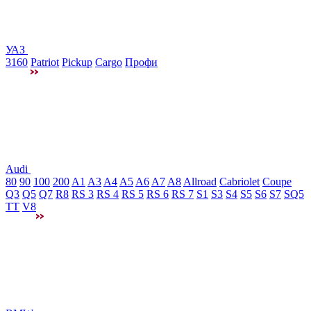
УАЗ
3160
Patriot
Pickup
Cargo
Профи
Audi
80
90
100
200
A1
A3
A4
A5
A6
A7
A8
Allroad
Cabriolet
Coupe
Q3
Q5
Q7
R8
RS 3
RS 4
RS 5
RS 6
RS 7
S1
S3
S4
S5
S6
S7
SQ5
TT
V8