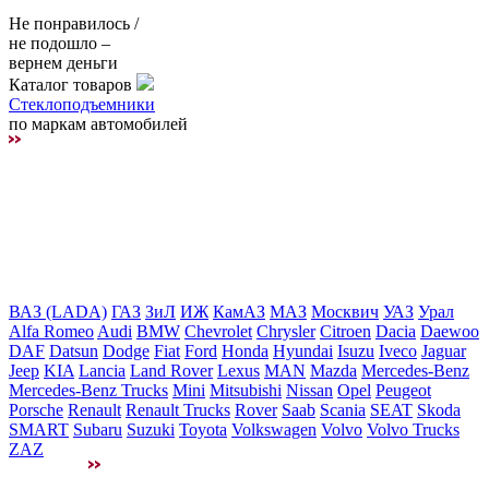
Не понравилось /
не подошло –
вернем деньги
Каталог товаров
Стеклоподъемники
по маркам автомобилей
ВАЗ (LADA)
ГАЗ
ЗиЛ
ИЖ
КамАЗ
МАЗ
Москвич
УАЗ
Урал
Alfa Romeo
Audi
BMW
Chevrolet
Chrysler
Citroen
Dacia
Daewoo
DAF
Datsun
Dodge
Fiat
Ford
Honda
Hyundai
Isuzu
Iveco
Jaguar
Jeep
KIA
Lancia
Land Rover
Lexus
MAN
Mazda
Mercedes-Benz
Mercedes-Benz Trucks
Mini
Mitsubishi
Nissan
Opel
Peugeot
Porsche
Renault
Renault Trucks
Rover
Saab
Scania
SEAT
Skoda
SMART
Subaru
Suzuki
Toyota
Volkswagen
Volvo
Volvo Trucks
ZAZ