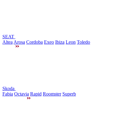
SEAT
Altea
Arosa
Cordoba
Exeo
Ibiza
Leon
Toledo
Skoda
Fabia
Octavia
Rapid
Roomster
Superb