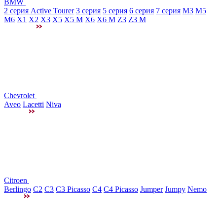
BMW
2 серия Active Tourer
3 серия
5 серия
6 серия
7 серия
M3
М5
M6
X1
X2
X3
X5
X5 M
X6
X6 M
Z3
Z3 M
Chevrolet
Aveo
Lacetti
Niva
Citroen
Berlingo
C2
C3
C3 Picasso
C4
C4 Picasso
Jumper
Jumpy
Nemo