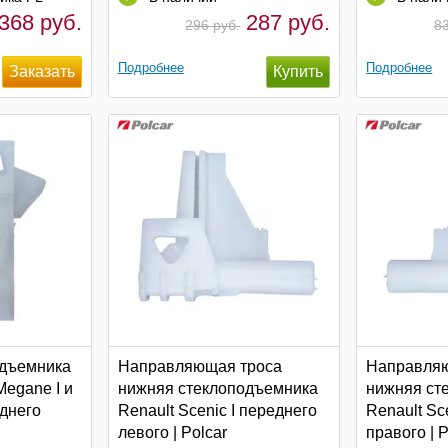
368 руб.
287 руб.
296 руб.
83
Подробнее
Подробнее
одъемника
Направляющая троса
Направля
 Megane I и
нижняя стеклоподъемника
нижняя ст
еднего
Renault Scenic I переднего
Renault Sc
левого | Polcar
правого | P