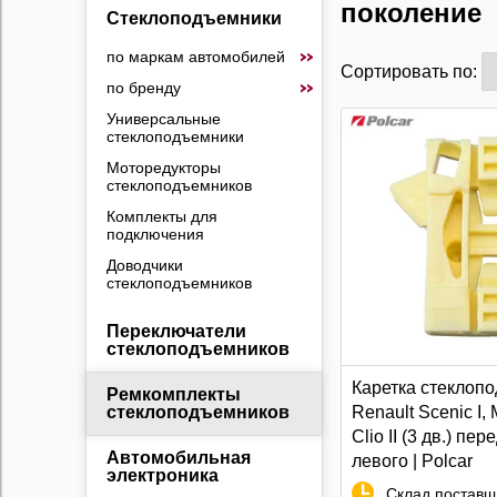
поколение
Стеклоподъемники
по маркам автомобилей
Сортировать по:
по бренду
Универсальные
стеклоподъемники
Моторедукторы
стеклоподъемников
Комплекты для
подключения
Доводчики
стеклоподъемников
Переключатели
стеклоподъемников
Каретка стеклоп
Ремкомплекты
Renault Scenic I,
стеклоподъемников
Clio II (3 дв.) пер
Автомобильная
левого | Polcar
электроника
Склад поставщ