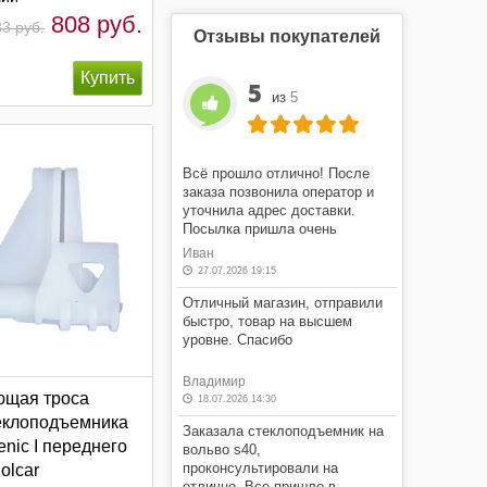
808 руб.
3 руб.
Отзывы покупателей
5
из
5
Всё прошло отлично! После
заказа позвонила оператор и
уточнила адрес доставки.
Посылка пришла очень
быстро! Я очень доволен этим
Иван
магазином.
27.07.2026 19:15
Отличный магазин, отправили
быстро, товар на высшем
уровне. Спасибо
Владимир
ющая троса
18.07.2026 14:30
еклоподъемника
Заказала стеклоподъемник на
enic I переднего
вольво s40,
проконсультировали на
olcar
отлично. Все пришло в