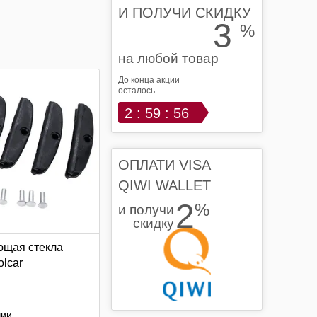
И ПОЛУЧИ СКИДКУ
3
%
на любой товар
До конца акции
осталось
2 : 59 : 55
ОПЛАТИ VISA
QIWI WALLET
2
%
и получи
скидку
щая стекла
olcar
чии