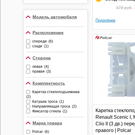
Противоугонные
379 руб.
устройства
Модель автомобиля
Видеорегистраторы
Подробнее
Радар-детекторы
Расположение
Комбо-устройства
спереди (6)
Парктроники
сзади (1)
Алкотестеры
Сторона
Держатели
видеорегистраторов и
левая (4)
радар-детекторов
правая (3)
Комплектность
Каретка стеклоподъемника
(2)
Катушка троса (1)
Направляющая троса (2)
Каретка стеклоп
Фиксатор стекла (1)
Renault Scenic I,
Марка товара
Clio II (3 дв.) пер
правого | Polcar
Polcar (6)