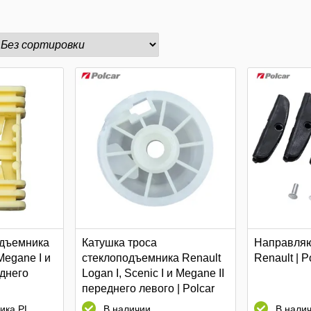
одъемника
Катушка троса
Направляю
 Megane I и
стеклоподъемника Renault
Renault | P
еднего
Logan I, Scenic I и Megane II
переднего левого | Polcar
ика PL
В наличии
В нали