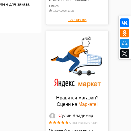
пен для заказа
оговоренные сроки, в отличном
Ольга
состоянии, по оговоренной
17.07.2026 17:27
цене. Спасибо.
1272 отзыва
Нравится магазин?
Оцени на
Маркете!
Сулин Владимир
ОТЛИЧНЫЙ МАГАЗИН
Отличный магазин,четко