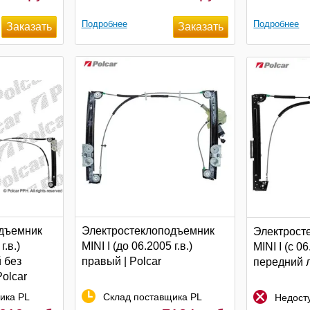
Подробнее
Подробнее
дъемник
Электростеклоподъемник
Электрост
г.в.)
MINI I (до 06.2005 г.в.)
MINI I (c 06
 без
правый | Polcar
передний л
Polcar
ика PL
Склад поставщика PL
Недосту