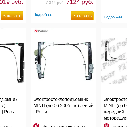
019 руб.
7124 руб.
7 344 руб.
Подробнее
Подробнее
дъемник
Электростеклоподъемник
Электрост
в.)
MINI I (до 06.2005 г.в.) левый
MINI I (до 0
| Polcar
| Polcar
передний 
моторедукт
 заказа
Недоступен для заказа
Недосту