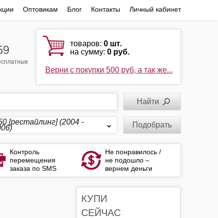
кции
Оптовикам
Блог
Контакты
Личный кабинет
товаров:
0
шт.
59
на сумму:
0 руб.
бесплатные
Верни с покупки 500 руб, а так же...
0 [рестайлинг] (2004 -
Подобрать
06)
Контроль
Не понравилось /
перемещения
не подошло –
заказа по SMS
вернем деньги
КУПИ
СЕЙЧАС