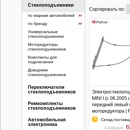
Стеклоподъемники
Сортировать по:
по маркам автомобилей
по бренду
Универсальные
стеклоподъемники
Моторедукторы
стеклоподъемников
Комплекты для
подключения
Доводчики
стеклоподъемников
Переключатели
Электростеклопо
стеклоподъемников
MINI I (c 06.2005 г.
Ремкомплекты
передний левый 
стеклоподъемников
моторедуктора | 
Склад поставщ
Автомобильная
электроника
6
6 546 руб.