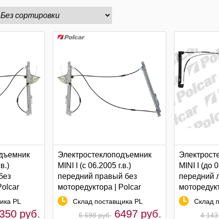
дъемник
Электростеклоподъемник
Электрост
в.)
MINI I (c 06.2005 г.в.)
MINI I (до 0
без
передний правый без
передний 
Polcar
моторедуктора | Polcar
моторедукт
ика PL
Склад поставщика PL
Склад п
350 руб.
6497 руб.
6 698 руб.
4 143