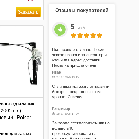
Отзывы покупателей
5
из
5
Всё прошло отлично! После
заказа позвонила оператор и
уточнила адрес доставки.
Посылка пришла очень
быстро! Я очень доволен этим
Иван
магазином.
27.07.2026 19:15
Отличный магазин, отправили
быстро, товар на высшем
уровне. Спасибо
еклоподъемник
Владимир
.2005 г.в.)
18.07.2026 14:30
евый | Polcar
Заказала стеклоподъемник на
вольво s40,
пен для заказа
проконсультировали на
отлично. Все пришло в