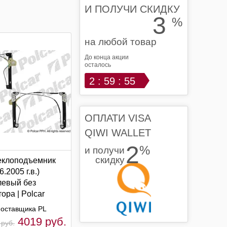
И ПОЛУЧИ СКИДКУ
3
%
на любой товар
До конца акции
осталось
2 : 59 : 54
ОПЛАТИ VISA
QIWI WALLET
2
%
и получи
скидку
еклоподъемник
6.2005 г.в.)
левый без
ора | Polcar
оставщика PL
4019 руб.
 руб.