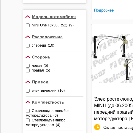
Противоугонные
устройства
Подробнее
Модель автомобиля
Видеорегистраторы
MINI One I (R50, R52) (9)
Радар-детекторы
Комбо-устройства
Расположение
Парктроники
спереди (10)
Алкотестеры
Сторона
Держатели
видеорегистраторов и
левая (5)
радар-детекторов
правая (5)
Привод
электрический (10)
Электростеклопо
Комплектность
MINI I (до 06.2005 
Стеклоподъемник без
передний правый
моторедуктора (6)
моторедуктора | 
Стеклоподъемник с
моторедуктором (4)
Склад поставщ