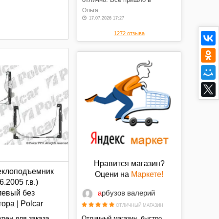
оговоренные сроки, в отличном
Ольга
состоянии, по оговоренной
17.07.2026 17:27
цене. Спасибо.
1272 отзыва
Нравится магазин?
еклоподъемник
Оцени на
Маркете!
6.2005 г.в.)
левый без
арбузов валерий
ора | Polcar
ОТЛИЧНЫЙ МАГАЗИН
пен для заказа
Отличный магазин, быстро