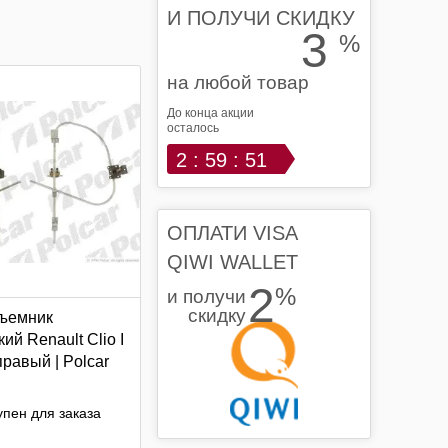
И ПОЛУЧИ СКИДКУ
3
%
на любой товар
До конца акции
осталось
2 : 59 : 51
ОПЛАТИ VISA
QIWI WALLET
2
%
и получи
скидку
ъемник
ий Renault Clio I
равый | Polcar
пен для заказа