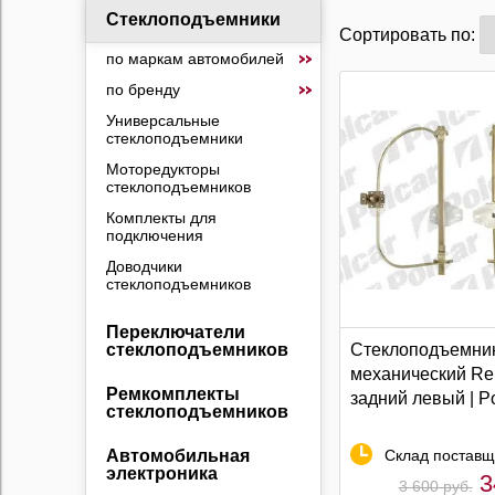
Стеклоподъемники
Сортировать по:
по маркам автомобилей
по бренду
Универсальные
стеклоподъемники
Моторедукторы
стеклоподъемников
Комплекты для
подключения
Доводчики
стеклоподъемников
Переключатели
Стеклоподъемни
стеклоподъемников
механический Rena
Ремкомплекты
задний левый | P
стеклоподъемников
Склад поставщ
Автомобильная
электроника
3
3 600 руб.