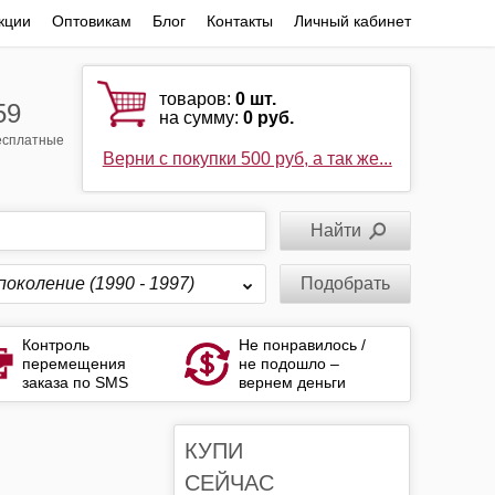
кции
Оптовикам
Блог
Контакты
Личный кабинет
товаров:
0
шт.
59
на сумму:
0 руб.
бесплатные
Верни с покупки 500 руб, а так же...
поколение (1990 - 1997)
Подобрать
Контроль
Не понравилось /
перемещения
не подошло –
заказа по SMS
вернем деньги
КУПИ
СЕЙЧАС