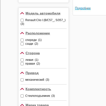
Противоугонные
устройства
Подробнее
Модель автомобиля
Видеорегистраторы
Renault Clio I (B/C57_, 5/357_)
Радар-детекторы
(3)
Комбо-устройства
Расположение
Парктроники
спереди (1)
Алкотестеры
сзади (2)
Держатели
видеорегистраторов и
Сторона
радар-детекторов
левая (1)
правая (2)
Привод
механический (3)
Комплектность
Стеклоподъемник (3)
Марка товара