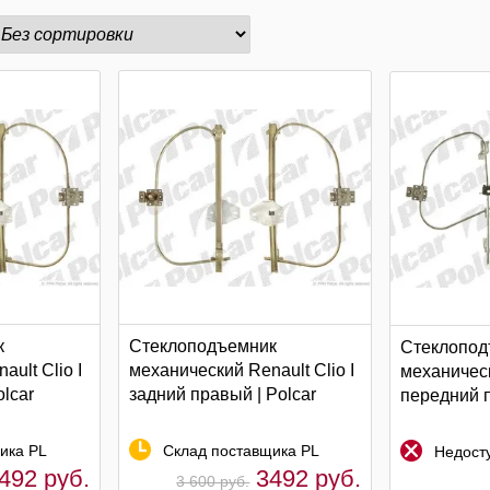
к
Стеклоподъемник
Стеклопод
ult Clio I
механический Renault Clio I
механическ
olcar
задний правый | Polcar
передний п
ика PL
Склад поставщика PL
Недосту
492 руб.
3492 руб.
3 600 руб.