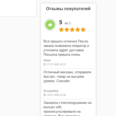
Отзывы покупателей
5
из
5
Всё прошло отлично! После
заказа позвонила оператор и
уточнила адрес доставки.
Посылка пришла очень
быстро! Я очень доволен этим
Иван
магазином.
27.07.2026 19:15
Отличный магазин, отправили
быстро, товар на высшем
уровне. Спасибо
Владимир
18.07.2026 14:30
Заказала стеклоподъемник на
вольво s40,
проконсультировали на
отлично. Все пришло в