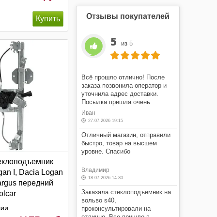
Отзывы покупателей
5
из
5
Всё прошло отлично! После
заказа позвонила оператор и
уточнила адрес доставки.
Посылка пришла очень
быстро! Я очень доволен этим
Иван
магазином.
27.07.2026 19:15
Отличный магазин, отправили
быстро, товар на высшем
уровне. Спасибо
еклоподъемник
Владимир
gan I, Dacia Logan
18.07.2026 14:30
argus передний
Заказала стеклоподъемник на
olcar
вольво s40,
чии
проконсультировали на
отлично. Все пришло в