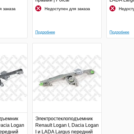
правый | P
 заказа
Недоступен для заказа
Недосту
Подробнее
Подробнее
дъемник
Электростеклоподъемник
Dacia Logan
Renault Logan I, Dacia Logan
передний
I и LADA Largus передний