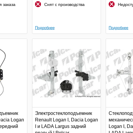
 заказа
Снят с производства
Недосту
Подробнее
Подробнее
дъемник
Электростеклоподъемник
Стеклопод
Dacia Logan
Renault Logan I, Dacia Logan
механичес
передний
I и LADA Largus задний
Logan I, Da
правый | Polcar
LADA Larg