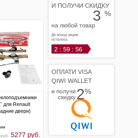
И ПОЛУЧИ СКИДКУ
3
%
на любой товар
До конца акции
осталось
2 : 59 : 55
ОПЛАТИ VISA
QIWI WALLET
2
%
и получи
скидку
еклоподъемники
 для Renault
 задние двери)
чии
5277 руб.
 руб.