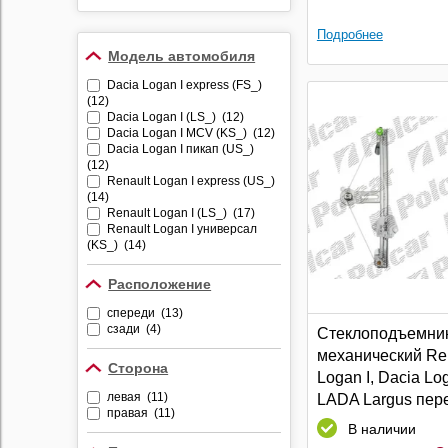
Противоугонные
устройства
Подробнее
Модель автомобиля
Видеорегистраторы
Dacia Logan I express (FS_)
Радар-детекторы
(12)
Комбо-устройства
Dacia Logan I (LS_) (12)
Dacia Logan I MCV (KS_) (12)
Парктроники
Dacia Logan I пикап (US_)
(12)
Алкотестеры
Renault Logan I express (US_)
(14)
Держатели
Renault Logan I (LS_) (17)
видеорегистраторов и
Renault Logan I универсал
радар-детекторов
(KS_) (14)
Расположение
спереди (13)
сзади (4)
Стеклоподъемни
механический Re
Сторона
Logan I, Dacia Log
левая (11)
LADA Largus пер
правая (11)
левый | Polcar
В наличии