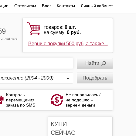
кции
Оптовикам
Блог
Контакты
Личный кабинет
товаров:
0
шт.
59
на сумму:
0 руб.
бесплатные
Верни с покупки 500 руб, а так же...
поколение (2004 - 2009)
Подобрать
Контроль
Не понравилось /
перемещения
не подошло –
заказа по SMS
вернем деньги
КУПИ
СЕЙЧАС