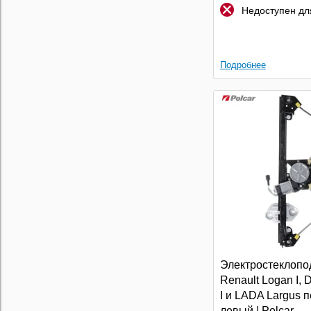
Недоступен для
Подробнее
Электростеклопо
Renault Logan I, 
I и LADA Largus 
левый | Polcar