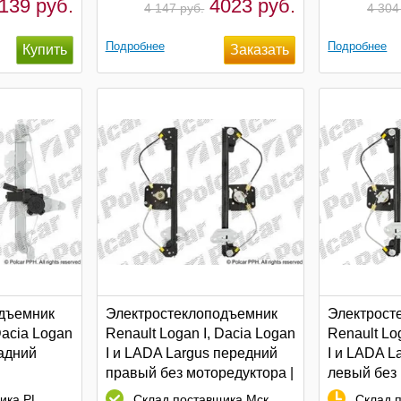
139 руб.
4023 руб.
4 147 руб.
4 304
Подробнее
Подробнее
дъемник
Электростеклоподъемник
Электрост
Dacia Logan
Renault Logan I, Dacia Logan
Renault Lo
задний
I и LADA Largus передний
I и LADA L
правый без моторедуктора |
левый без 
Polcar
Polcar
ика PL
Склад поставщика Мск.
Склад п