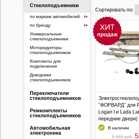
Стеклоподъемники
Сортировать по:
по маркам автомобилей
по бренду
Универсальные
стеклоподъемники
Моторедукторы
стеклоподъемников
Комплекты для
подключения
Доводчики
стеклоподъемников
Переключатели
Электростеклопо
стеклоподъемников
"ФОРВАРД" для R
Ремкомплекты
Logan I и Lada La
стеклоподъемников
передние двери)
В наличии
Автомобильная
электроника
5
5 440 руб.