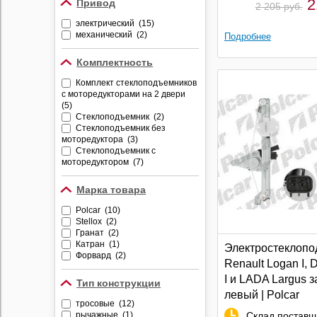
2
Привод
2 205 руб.
электрический (15)
механический (2)
Подробнее
Комплектность
Комплект стеклоподъемников
с моторедукторами на 2 двери
(5)
Стеклоподъемник (2)
Стеклоподъемник без
моторедуктора (3)
Стеклоподъемник с
моторедуктором (7)
Марка товара
Polcar (10)
Stellox (2)
Гранат (2)
Катран (1)
Электростеклопо
Форвард (2)
Renault Logan I, 
I и LADA Largus 
Тип конструкции
левый | Polcar
тросовые (12)
Склад поставщ
рычажные (1)