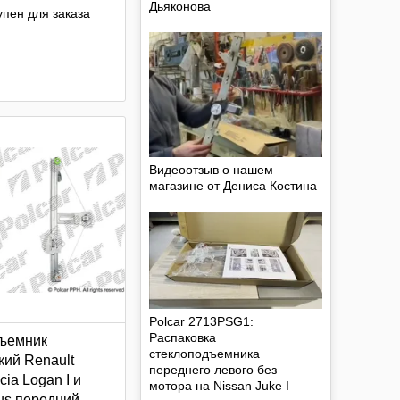
Дьяконова
пен для заказа
Видеоотзыв о нашем
магазине от Дениса Костина
Polcar 2713PSG1:
Распаковка
ъемник
стеклоподъемника
кий Renault
переднего левого без
cia Logan I и
мотора на Nissan Juke I
us передний