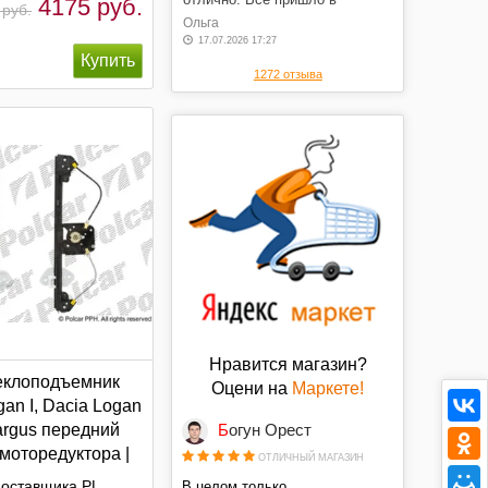
4175 руб.
 руб.
оговоренные сроки, в отличном
Ольга
состоянии, по оговоренной
17.07.2026 17:27
цене. Спасибо.
1272 отзыва
Нравится магазин?
еклоподъемник
Оцени на
Маркете!
gan I, Dacia Logan
argus передний
Богун Орест
моторедуктора |
ОТЛИЧНЫЙ МАГАЗИН
оставщика PL
В целом только