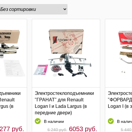
дъемники
Электростеклоподъемники
Электрост
enault
"ГРАНАТ" для Renault
"ФОРВАРД"
rgus (в
Logan I и Lada Largus (в
Logan I (в
передние двери)
В наличии
В нали
277 руб.
6053 руб.
6 240 руб.
5 440