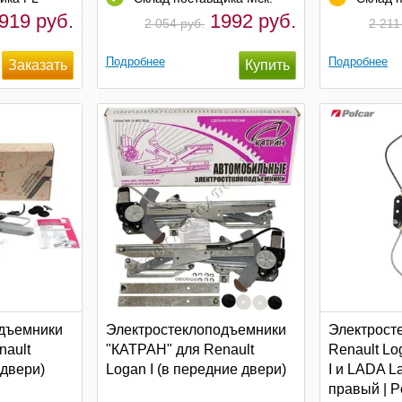
919 руб.
1992 руб.
2 054 руб.
2 211
Подробнее
Подробнее
дъемники
Электростеклоподъемники
Электрост
nault
"КАТРАН" для Renault
Renault Lo
 двери)
Logan I (в передние двери)
I и LADA L
правый | P