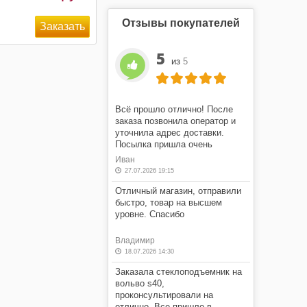
Отзывы покупателей
5
из
5
Всё прошло отлично! После
заказа позвонила оператор и
уточнила адрес доставки.
Посылка пришла очень
быстро! Я очень доволен этим
Иван
магазином.
27.07.2026 19:15
Отличный магазин, отправили
быстро, товар на высшем
уровне. Спасибо
Владимир
18.07.2026 14:30
Заказала стеклоподъемник на
вольво s40,
проконсультировали на
отлично. Все пришло в