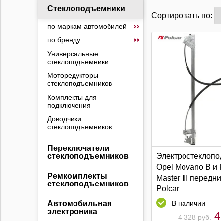
Стеклоподъемники
Сортировать по:
по маркам автомобилей
по бренду
Универсальные
стеклоподъемники
Моторедукторы
стеклоподъемников
Комплекты для
подключения
Доводчики
стеклоподъемников
Переключатели
Электростеклопо
стеклоподъемников
Opel Movano B и 
Ремкомплекты
Master III передн
стеклоподъемников
Polcar
В наличии
Автомобильная
электроника
4
4 328 руб.