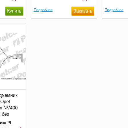
Подробнее
Подробнее
дъемник
, Opel
an NV400
 без
Polcar
ика PL