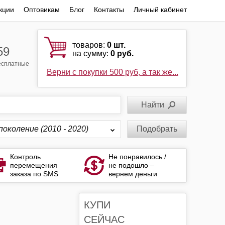
кции
Оптовикам
Блог
Контакты
Личный кабинет
товаров:
0
шт.
59
на сумму:
0 руб.
бесплатные
Верни с покупки 500 руб, а так же...
поколение (2010 - 2020)
Подобрать
Контроль
Не понравилось /
перемещения
не подошло –
заказа по SMS
вернем деньги
КУПИ
СЕЙЧАС