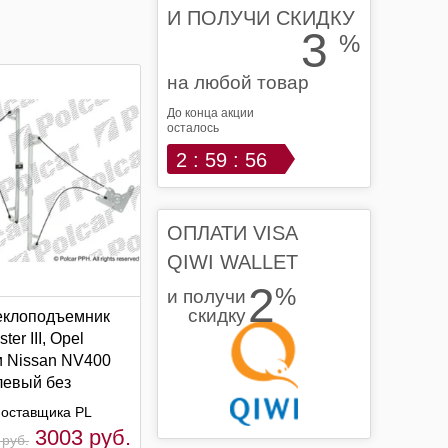
И ПОЛУЧИ СКИДКУ
3
%
на любой товар
До конца акции
осталось
2 : 59 : 55
ОПЛАТИ VISA
QIWI WALLET
2
%
и получи
скидку
еклоподъемник
ter III, Opel
и Nissan NV400
левый без
ора | Polcar
оставщика PL
3003 руб.
 руб.