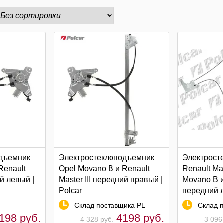
дъемник
Электростеклоподъемник
Электрост
Renault
Opel Movano B и Renault
Renault Mas
ий левый |
Master III передний правый |
Movano B 
Polcar
передний 
моторедукт
Склад поставщика PL
Склад п
198 руб.
4198 руб.
4 328 руб.
3 096