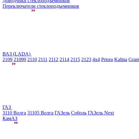
Доводчики стеклоподъемников
Переключатели стеклоподъемников
ВАЗ (LADA)
2109
21099
2110
2111
2112
2114
2115
2123
4x4
Priora
Kalina
Gran
ГАЗ
3110 Волга
31105 Волга
ГАЗель
Соболь
ГАЗель Next
КамАЗ