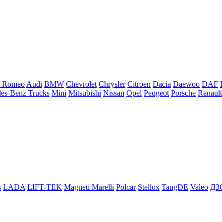
a Romeo
Audi
BMW
Chevrolet
Chrysler
Citroen
Dacia
Daewoo
DAF
es-Benz Trucks
Mini
Mitsubishi
Nissan
Opel
Peugeot
Porsche
Renault
s
LADA
LIFT-TEK
Magneti Marelli
Polcar
Stellox
TangDE
Valeo
ДЗ