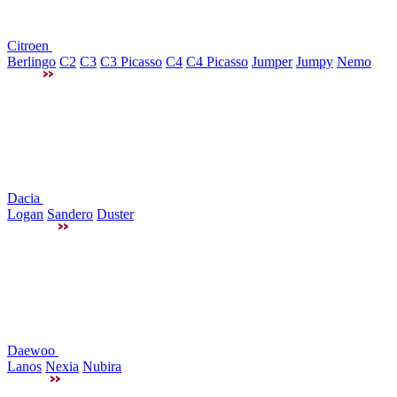
Citroen
Berlingo
C2
C3
C3 Picasso
C4
C4 Picasso
Jumper
Jumpy
Nemo
Dacia
Logan
Sandero
Duster
Daewoo
Lanos
Nexia
Nubira