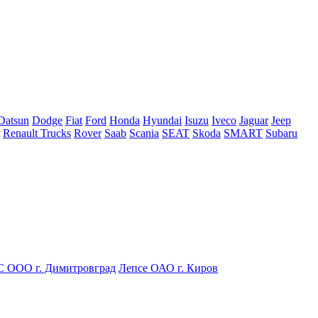
Datsun
Dodge
Fiat
Ford
Honda
Hyundai
Isuzu
Iveco
Jaguar
Jeep
Renault Trucks
Rover
Saab
Scania
SEAT
Skoda
SMART
Subaru
С ООО г. Димитровград
Лепсе ОАО г. Киров