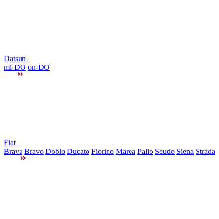
Datsun
mi-DO
on-DO
Fiat
Brava
Bravo
Doblo
Ducato
Fiorino
Marea
Palio
Scudo
Siena
Strada