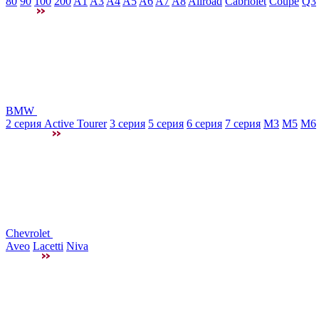
80
90
100
200
A1
A3
A4
A5
A6
A7
A8
Allroad
Cabriolet
Coupe
Q3
BMW
2 серия Active Tourer
3 серия
5 серия
6 серия
7 серия
M3
М5
M6
Chevrolet
Aveo
Lacetti
Niva