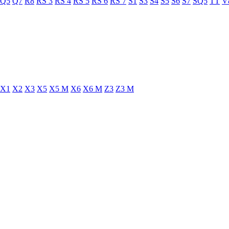
Q5
Q7
R8
RS 3
RS 4
RS 5
RS 6
RS 7
S1
S3
S4
S5
S6
S7
SQ5
TT
V
X1
X2
X3
X5
X5 M
X6
X6 M
Z3
Z3 M