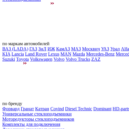
по маркам автомобилей
ВАЗ (LADA)
ГАЗ
ЗиЛ
ИЖ
КамАЗ
МАЗ
Москвич
УАЗ
Урал
Alf
KIA
Lancia
Land Rover
Lexus
MAN
Mazda
Mercedes-Benz
Merced
Suzuki
Toyota
Volkswagen
Volvo
Volvo Trucks
ZAZ
по бренду
Форвард
Гранат
Катран
Covind
Diesel Technic
Dominant
HD-part
Универсальные стеклоподъемники
Моторедукторы стеклоподъемников
Комплекты для подключения