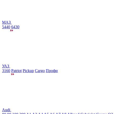
МАЗ
5440
6430
УАЗ
3160
Patriot
Pickup
Cargo
Профи
Audi