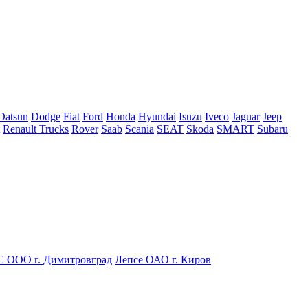
Datsun
Dodge
Fiat
Ford
Honda
Hyundai
Isuzu
Iveco
Jaguar
Jeep
Renault Trucks
Rover
Saab
Scania
SEAT
Skoda
SMART
Subaru
С ООО г. Димитровград
Лепсе ОАО г. Киров