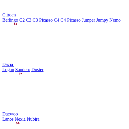
Citroen
Berlingo
C2
C3
C3 Picasso
C4
C4 Picasso
Jumper
Jumpy
Nemo
Dacia
Logan
Sandero
Duster
Daewoo
Lanos
Nexia
Nubira