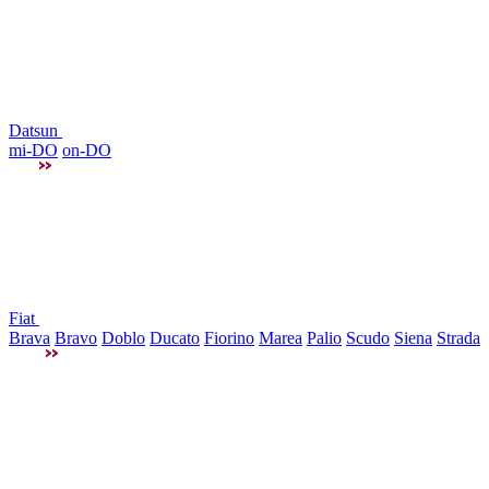
Datsun
mi-DO
on-DO
Fiat
Brava
Bravo
Doblo
Ducato
Fiorino
Marea
Palio
Scudo
Siena
Strada