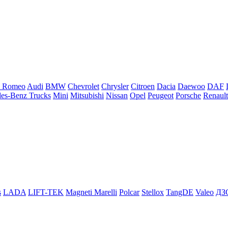
a Romeo
Audi
BMW
Chevrolet
Chrysler
Citroen
Dacia
Daewoo
DAF
es-Benz Trucks
Mini
Mitsubishi
Nissan
Opel
Peugeot
Porsche
Renault
s
LADA
LIFT-TEK
Magneti Marelli
Polcar
Stellox
TangDE
Valeo
ДЗ