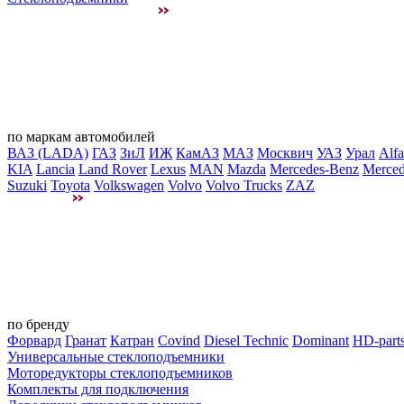
по маркам автомобилей
ВАЗ (LADA)
ГАЗ
ЗиЛ
ИЖ
КамАЗ
МАЗ
Москвич
УАЗ
Урал
Alf
KIA
Lancia
Land Rover
Lexus
MAN
Mazda
Mercedes-Benz
Merced
Suzuki
Toyota
Volkswagen
Volvo
Volvo Trucks
ZAZ
по бренду
Форвард
Гранат
Катран
Covind
Diesel Technic
Dominant
HD-part
Универсальные стеклоподъемники
Моторедукторы стеклоподъемников
Комплекты для подключения