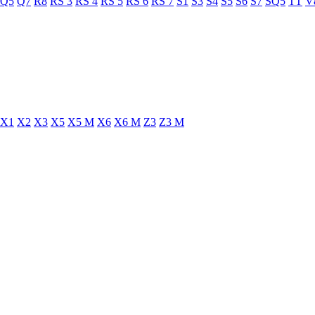
Q5
Q7
R8
RS 3
RS 4
RS 5
RS 6
RS 7
S1
S3
S4
S5
S6
S7
SQ5
TT
V
X1
X2
X3
X5
X5 M
X6
X6 M
Z3
Z3 M