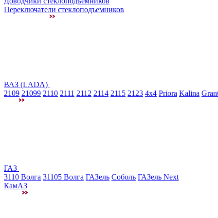
Доводчики стеклоподъемников
Переключатели стеклоподъемников
ВАЗ (LADA)
2109
21099
2110
2111
2112
2114
2115
2123
4x4
Priora
Kalina
Gran
ГАЗ
3110 Волга
31105 Волга
ГАЗель
Соболь
ГАЗель Next
КамАЗ