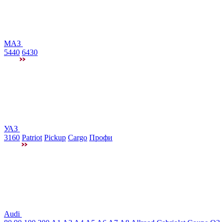
МАЗ
5440
6430
УАЗ
3160
Patriot
Pickup
Cargo
Профи
Audi