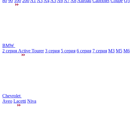
80
90
100
200
A1
A3
A4
A5
A6
A7
A8
Allroad
Cabriolet
Coupe
Q3
BMW
2 серия Active Tourer
3 серия
5 серия
6 серия
7 серия
M3
М5
M6
Chevrolet
Aveo
Lacetti
Niva