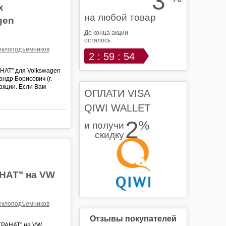
3
х
на любой товар
gen
До конца акции
осталось
теклоподъемников
2 : 59 : 53
АНАТ" для Volkswagen
андр Борисович (г.
 акции. Если Вам
ОПЛАТИ VISA
QIWI WALLET
2
%
и получи
скидку
НАТ" на VW
теклоподъемников
Отзывы покупателей
"ГРАНАТ" на VW