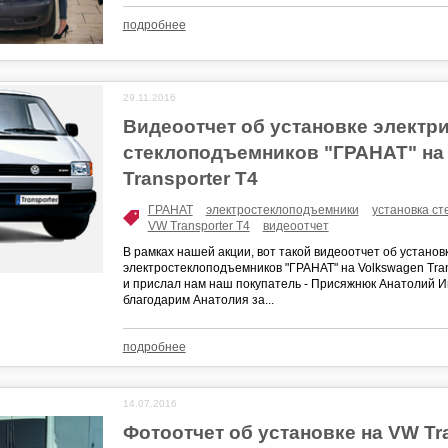
подробнее
29.11.2016
Видеоотчет об установке электр
стеклоподъемников "ГРАНАТ" на
Transporter T4
ГРАНАТ
электростеклоподъемники
установка с
VW Transporter T4
видеоотчет
В рамках нашей акции, вот такой видеоотчет об установ
электростеклоподъемников "ГРАНАТ" на Volkswagen Tran
и прислал нам наш покупатель - Присяжнюк Анатолий И
благодарим Анатолия за...
подробнее
14.07.2016
Фотоотчет об установке на VW Tra