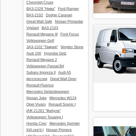
Chevrolet Cruze
ВАЗ-2329 "Нива"
Ford Ranger
ВАЗ-2102
Dodge Caravan
Great Wall Safe
Nissan Primastar
Vigilant
ВАЗ-2103
Renault Megane III
Ford Focus
Volkswagen Golf
ЗАЗ-1102 "Таврия"
Ningbo Stone
Audi 100
Hyundai Getz
Renault Megane 2
Volkswagen Passat B4
Subaru Impreza II
Audi A5
фотосессия
Great Wall Deer
Renault Fluence
Mercedes Geländewagen
Nissan Juke
Mercedes W124
Opel Vivaro
Renault Scenic I
ИЖ-21261 "Фабула"
Volkswagen Touareg I
Honda Civic
Mercedes Sprinter
KIA cee'd I
Nissan Primera