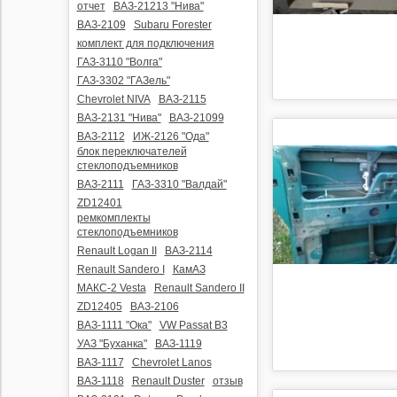
отчет
ВАЗ-21213 "Нива"
ВАЗ-2109
Subaru Forester
комплект для подключения
ГАЗ-3110 "Волга"
ГАЗ-3302 "ГАЗель"
Chevrolet NIVA
ВАЗ-2115
ВАЗ-2131 "Нива"
ВАЗ-21099
ВАЗ-2112
ИЖ-2126 "Ода"
блок переключателей
стеклоподъемников
ВАЗ-2111
ГАЗ-3310 "Валдай"
ZD12401
ремкомплекты
стеклоподъемников
Renault Logan II
ВАЗ-2114
Renault Sandero I
КамАЗ
МАКС-2 Vesta
Renault Sandero II
ZD12405
ВАЗ-2106
ВАЗ-1111 "Ока"
VW Passat B3
УАЗ "Буханка"
ВАЗ-1119
ВАЗ-1117
Chevrolet Lanos
ВАЗ-1118
Renault Duster
отзыв