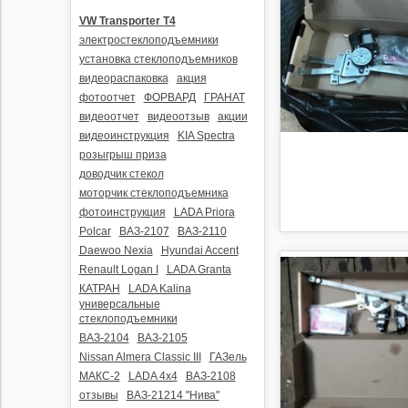
VW Transporter T4
электростеклоподъемники
установка стеклоподъемников
видеораспаковка
акция
фотоотчет
ФОРВАРД
ГРАНАТ
видеоотчет
видеоотзыв
акции
видеоинструкция
KIA Spectra
розыгрыш приза
доводчик стекол
моторчик стеклоподъемника
фотоинструкция
LADA Priora
Polcar
ВАЗ-2107
ВАЗ-2110
Daewoo Nexia
Hyundai Accent
Renault Logan I
LADA Granta
КАТРАН
LADA Kalina
универсальные
стеклоподъемники
ВАЗ-2104
ВАЗ-2105
Nissan Almera Classic III
ГАЗель
МАКС-2
LADA 4x4
ВАЗ-2108
отзывы
ВАЗ-21214 "Нива"