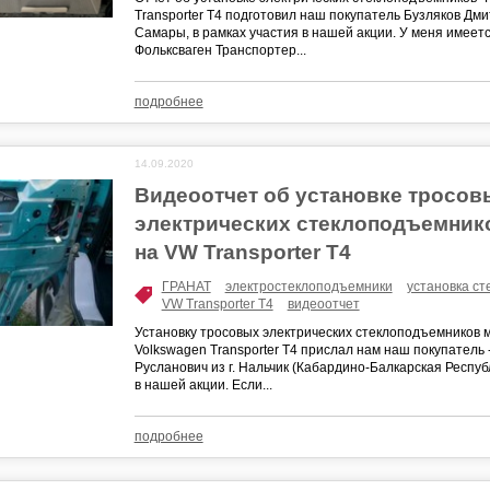
Transporter T4 подготовил наш покупатель Бузляков Дм
Самары, в рамках участия в нашей акции. У меня имее
Фольксваген Транспортер...
подробнее
14.09.2020
Видеоотчет об установке тросов
электрических стеклоподъемник
на VW Transporter T4
ГРАНАТ
электростеклоподъемники
установка с
VW Transporter T4
видеоотчет
Установку тросовых электрических стеклоподъемников 
Volkswagen Transporter T4 прислал нам наш покупатель
Русланович из г. Нальчик (Кабардино-Балкарская Республ
в нашей акции. Если...
подробнее