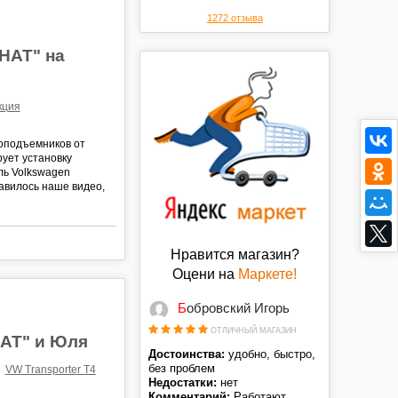
цене. Спасибо.
1272 отзыва
НАТ" на
кция
лоподъемников от
ует установку
ль Volkswagen
авилось наше видео,
Нравится магазин?
Оцени на
Маркете!
Бобровский Игорь
ОТЛИЧНЫЙ МАГАЗИН
АТ" и Юля
Достоинства:
удобно, быстро,
без проблем
VW Transporter T4
Недостатки:
нет
Комментарий:
Работают