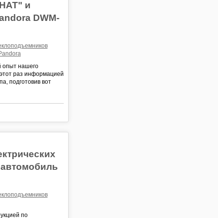
НАТ" и
andora DWM-
теклоподъемников
Pandora
 опыт нашего
 этот раз информацией
а, подготовив вот
ектрических
 автомобиль
теклоподъемников
укцией по