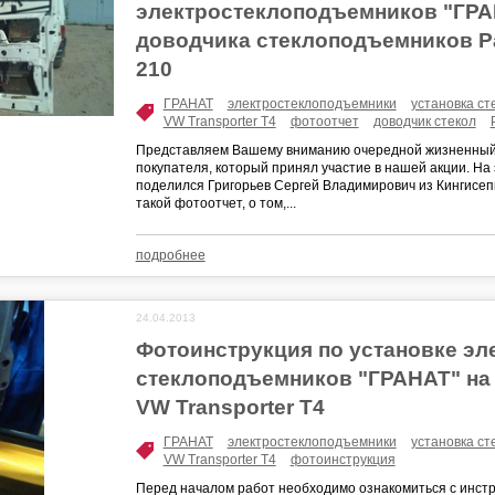
электростеклоподъемников "ГРА
доводчика стеклоподъемников P
210
ГРАНАТ
электростеклоподъемники
установка с
VW Transporter T4
фотоотчет
доводчик стекол
Представляем Вашему вниманию очередной жизненный
покупателя, который принял участие в нашей акции. На
поделился Григорьев Сергей Владимирович из Кингисепп
такой фотоотчет, о том,...
подробнее
24.04.2013
Фотоинструкция по установке эл
стеклоподъемников "ГРАНАТ" на
VW Transporter T4
ГРАНАТ
электростеклоподъемники
установка с
VW Transporter T4
фотоинструкция
Перед началом работ необходимо ознакомиться с инстр