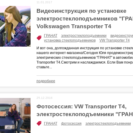
11.01.2017
Видеоинструкция по установке
электростеклоподъемников "ГРА
Volkswagen Transporter T4
ГРАНАТ
электростеклоподъемники
видеоинстру
установка стеклоподъемников
VW Transporter T4
И вот она, долгожданная инструкция по установке стек
нашего интернет-магазина!Сегодня Юля продемонстрир
электрических стеклоподъемников "ГРАНАТ" в автомоби
Transporter T4.Смотрим и наслаждаемся. Если Вам понр
ставьте...
подробнее
25.12.2016
Фотосессия: VW Transporter T4,
электростеклоподъемники "ГРАН
ГРАНАТ
фотосессия
электростеклоподъемники