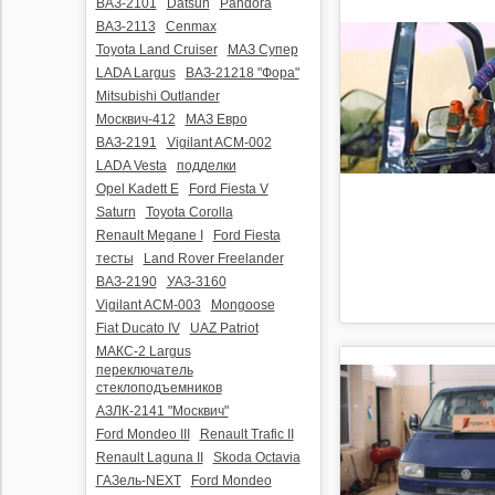
ВАЗ-2101
Datsun
Pandora
ВАЗ-2113
Cenmax
Toyota Land Cruiser
МАЗ Супер
LADA Largus
ВАЗ-21218 "Фора"
Mitsubishi Outlander
Москвич-412
МАЗ Евро
ВАЗ-2191
Vigilant ACM-002
LADA Vesta
подделки
Opel Kadett E
Ford Fiesta V
Saturn
Toyota Corolla
Renault Megane I
Ford Fiesta
тесты
Land Rover Freelander
ВАЗ-2190
УАЗ-3160
Vigilant ACM-003
Mongoose
Fiat Ducato IV
UAZ Patriot
МАКС-2 Largus
переключатель
стеклоподъемников
АЗЛК-2141 "Москвич"
Ford Mondeo III
Renault Trafic II
Renault Laguna II
Skoda Octavia
ГАЗель-NEXT
Ford Mondeo