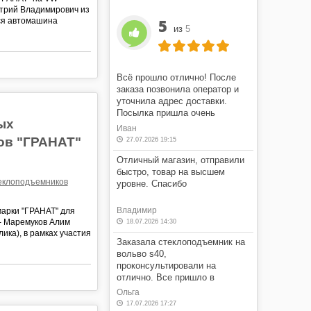
итрий Владимирович из
5
тся автомашина
из
5
Всё прошло отлично! После
заказа позвонила оператор и
уточнила адрес доставки.
Посылка пришла очень
ых
быстро! Я очень доволен этим
Иван
магазином.
ов "ГРАНАТ"
27.07.2026 19:15
Отличный магазин, отправили
быстро, товар на высшем
теклоподъемников
уровне. Спасибо
Владимир
марки "ГРАНАТ" для
 - Маремуков Алим
18.07.2026 14:30
ика), в рамках участия
Заказала стеклоподъемник на
вольво s40,
проконсультировали на
отлично. Все пришло в
оговоренные сроки, в отличном
Ольга
состоянии, по оговоренной
17.07.2026 17:27