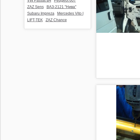
VW Passat B4
Peugeot 607
ZAZ Sens
ВАЗ-2121 "Нива"
Subaru Impreza
Mercedes Vito I
LIFT-TEK
ZAZ Chance