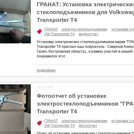
ГРАНАТ: Установка электрически
стеклоподъемников для Volkswa
Transporter T4
ГРАНАТ
электростеклоподъемники
установка с
VW Transporter T4
видеоотчет
Установку электрических стеклоподъемников марки "ГР
Transporter T4 прислал наш покупатель - Смирнов Алекс
Галич, Костромская область)., в рамках участия в нашей
понравился этот...
подробнее
25.12.2020
Фотоотчет об установке
электростеклоподъемников "ГРА
Transporter T4
ГРАНАТ
электростеклоподъемники
установка с
VW Transporter T4
фотоотчет
Отчет об установке электрических стеклоподъемников 