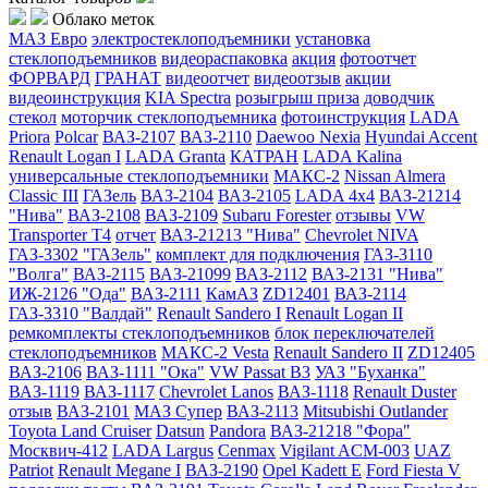
Облако меток
МАЗ Евро
электростеклоподъемники
установка
стеклоподъемников
видеораспаковка
акция
фотоотчет
ФОРВАРД
ГРАНАТ
видеоотчет
видеоотзыв
акции
видеоинструкция
KIA Spectra
розыгрыш приза
доводчик
стекол
моторчик стеклоподъемника
фотоинструкция
LADA
Priora
Polcar
ВАЗ-2107
ВАЗ-2110
Daewoo Nexia
Hyundai Accent
Renault Logan I
LADA Granta
КАТРАН
LADA Kalina
универсальные стеклоподъемники
МАКС-2
Nissan Almera
Classic III
ГАЗель
ВАЗ-2104
ВАЗ-2105
LADA 4x4
ВАЗ-21214
"Нива"
ВАЗ-2108
ВАЗ-2109
Subaru Forester
отзывы
VW
Transporter T4
отчет
ВАЗ-21213 "Нива"
Chevrolet NIVA
ГАЗ-3302 "ГАЗель"
комплект для подключения
ГАЗ-3110
"Волга"
ВАЗ-2115
ВАЗ-21099
ВАЗ-2112
ВАЗ-2131 "Нива"
ИЖ-2126 "Ода"
ВАЗ-2111
КамАЗ
ZD12401
ВАЗ-2114
ГАЗ-3310 "Валдай"
Renault Sandero I
Renault Logan II
ремкомплекты стеклоподъемников
блок переключателей
стеклоподъемников
МАКС-2 Vesta
Renault Sandero II
ZD12405
ВАЗ-2106
ВАЗ-1111 "Ока"
VW Passat B3
УАЗ "Буханка"
ВАЗ-1119
ВАЗ-1117
Chevrolet Lanos
ВАЗ-1118
Renault Duster
отзыв
ВАЗ-2101
МАЗ Супер
ВАЗ-2113
Mitsubishi Outlander
Toyota Land Cruiser
Datsun
Pandora
ВАЗ-21218 "Фора"
Москвич-412
LADA Largus
Cenmax
Vigilant ACM-003
UAZ
Patriot
Renault Megane I
ВАЗ-2190
Opel Kadett E
Ford Fiesta V