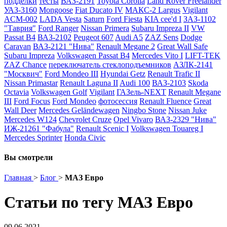
подделки
тесты
ВАЗ-2191
Toyota Corolla
Land Rover Freelander
УАЗ-3160
Mongoose
Fiat Ducato IV
МАКС-2 Largus
Vigilant
ACM-002
LADA Vesta
Saturn
Ford Fiesta
KIA cee'd I
ЗАЗ-1102
"Таврия"
Ford Ranger
Nissan Primera
Subaru Impreza II
VW
Passat B4
ВАЗ-2102
Peugeot 607
Audi A5
ZAZ Sens
Dodge
Caravan
ВАЗ-2121 "Нива"
Renault Megane 2
Great Wall Safe
Subaru Impreza
Volkswagen Passat B4
Mercedes Vito I
LIFT-TEK
ZAZ Chance
переключатель стеклоподъемников
АЗЛК-2141
"Москвич"
Ford Mondeo III
Hyundai Getz
Renault Trafic II
Nissan Primastar
Renault Laguna II
Audi 100
ВАЗ-2103
Skoda
Octavia
Volkswagen Golf
Vigilant
ГАЗель-NEXT
Renault Megane
III
Ford Focus
Ford Mondeo
фотосессия
Renault Fluence
Great
Wall Deer
Mercedes Geländewagen
Ningbo Stone
Nissan Juke
Mercedes W124
Chevrolet Cruze
Opel Vivaro
ВАЗ-2329 "Нива"
ИЖ-21261 "Фабула"
Renault Scenic I
Volkswagen Touareg I
Mercedes Sprinter
Honda Civic
Вы смотрели
Главная
>
Блог
>
МАЗ Евро
Статьи по тегу МАЗ Евро
09.06.2021