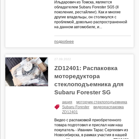
Ильдарович из Томска, является
обладателем Subaru Forester SG5 (II
поколение, рестайлинг). Как и многие
другие владельцы, он столкнулся с
проблемой, довольно распространенной
на данном автомобиле, и...
подробнее
27.09.2022
ZD12401: Распаковка
моторедуктора
стеклоподъемника для
Subaru Forester SG
акция
моторчик стеклоподъемника
Subaru Forester
видеораспаковка
ZD12401
Видео с распаковкой приобретенного
товара подготовил и прислал нам наш
покупатель - Иванкин Тарас Сергеевич из
Новосибирска, в рамках участия в нашей