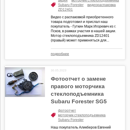
акция
моторчик стеклоподъемника
Subaru Forester
видеораспаковка
ZD12401
Видео с распаковкой приобретенного
товара подготовил и прислал наш
покупатель - Гуткин Марк Игоревич из г.
Псков, в рамках участия в нашей акции.
Мотор стеклоподъемника ZD12401
(правый) может применяться для...
подробнее
30.05.2023
Фотоотчет о замене
правого моторчика
стеклоподъемника
Subaru Forester SG5
фотоотчет
моторчик стеклоподъемника
Subaru Forester
Наш покупатель Аликберов Евгений