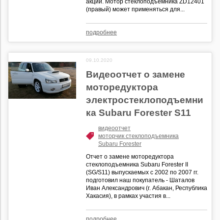
акции. Мотор стеклоподъемника ZD12401
(правый) может применяться для...
подробнее
09.10.2020
Видеоотчет о замене
моторедуктора
электростеклоподъемни
ка Subaru Forester S11
видеоотчет
моторчик стеклоподъемника
Subaru Forester
Отчет о замене моторедуктора
стеклоподъемника Subaru Forester II
(SG/S11) выпускаемых с 2002 по 2007 гг.
подготовил наш покупатель - Шаталов
Иван Александрович (г. Абакан, Республика
Хакасия), в рамках участия в...
подробнее