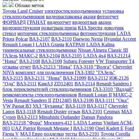
Облако меток
Toyota Land Cruiser
электростеклоподъемники
установка
стеклоподъемников
видеораспаковка
акция
фотоотчет
ФОРВАРД
ГРАНАТ
видеоотчет
видеоотзыв
акции
видеоинструкция
розыгрыш приза
KIA Spectra
доводчик
стекол
моторчик стеклоподъемника
фотоинструкция
LADA
Priora
Polcar
ВАЗ-2107
ВАЗ-2110
Daewoo Nexia
Hyundai Accent
Renault Logan I
LADA Granta
КАТРАН
LADA Kalina
универсальные стеклоподъемники
Nissan Almera Classic III
ГАЗель
МАКС-2
ВАЗ-2104
ВАЗ-2105
LADA 4x4
ВАЗ-21214
"Нива"
ВАЗ-2108
ВАЗ-2109
Subaru Forester
VW Transporter T4
отзывы
отчет
ВАЗ-21213 "Нива"
ГАЗ-3110 "Волга"
Chevrolet
NIVA
комплект для подключения
ГАЗ-3302 "ГАЗель"
ВАЗ-2115
ВАЗ-2131 "Нива"
ВАЗ-21099
ВАЗ-2112
ИЖ-2126
"Ода"
ВАЗ-2111
КамАЗ
ZD12401
ВАЗ-2114
Renault Sandero I
блок переключателей стеклоподъемников
ГАЗ-3310 "Валдай"
ремкомплекты стеклоподъемников
Renault Logan II
МАКС-2
Vesta
Renault Sandero II
ZD12405
ВАЗ-2106
ВАЗ-1111 "Ока"
VW Passat B3
УАЗ "Буханка"
ВАЗ-1119
ВАЗ-1117
Chevrolet
Lanos
ВАЗ-1118
Renault Duster
отзыв
ВАЗ-2101
Cenmax
МАЗ
Супер
ВАЗ-2113
Mitsubishi Outlander
Datsun
Pandora
ВАЗ-21218 "Фора"
Москвич-412
LADA Largus
Vigilant ACM-
003
UAZ Patriot
Renault Megane I
ВАЗ-2190
Opel Kadett E
Ford
Fiesta V
МАЗ Евро
подделки
тесты
ВАЗ-2191
Toyota Corolla