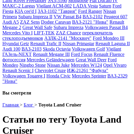
Land Rover Freelander
УАЗ-3160
Mongoose
Fiat Ducato IV
МАКС-2 Largus
Vigilant ACM-002
LADA Vesta
Saturn
Ford
Fiesta
KIA cee'd I
ЗАЗ-1102 "Таврия"
Ford Ranger
Nissan
Primera
Subaru Impreza II
VW Passat B4
ВАЗ-2102
Peugeot 607
Audi A5
ZAZ Sens
Dodge Caravan
ВАЗ-2121 "Нива"
Renault
Megane 2
Great Wall Safe
Subaru Impreza
Volkswagen Passat B4
Mercedes Vito I
LIFT-TEK
ZAZ Chance
переключатель
стеклоподъемников
АЗЛК-2141 "Москвич"
Ford Mondeo III
Hyundai Getz
Renault Trafic II
Nissan Primastar
Renault Laguna II
Audi 100
ВАЗ-2103
Skoda Octavia
Volkswagen Golf
Vigilant
ГАЗель-NEXT
Renault Megane III
Ford Focus
Renault Fluence
фотосессия
Mercedes Geländewagen
Great Wall Deer
Ford
Mondeo
Ningbo Stone
Nissan Juke
Mercedes W124
Opel Vivaro
Renault Scenic I
Chevrolet Cruze
ИЖ-21261 "Фабула"
Volkswagen Touareg I
Honda Civic
Mercedes Sprinter
ВАЗ-2329
"Нива"
Вы смотрели
Главная
>
Блог
>
Toyota Land Cruiser
Статьи по тегу Toyota Land
Cruiser