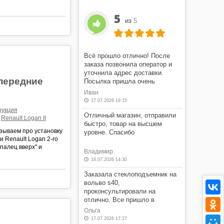
5
из
5
Всё прошло отлично! После
заказа позвонила оператор и
уточнила адрес доставки.
передние
Посылка пришла очень
быстро! Я очень доволен этим
Иван
магазином.
27.07.2026 19:15
рукция
Отличный магазин, отправили
Renault Logan II
быстро, товар на высшем
зываем про установку
уровне. Спасибо
 Renault Logan 2-го
палец вверх" и
Владимир
18.07.2026 14:30
Заказала стеклоподъемник на
вольво s40,
проконсультировали на
отлично. Все пришло в
оговоренные сроки, в отличном
Ольга
состоянии, по оговоренной
17.07.2026 17:27