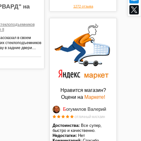
цене. Спасибо.
РВАРД" на
1272 отзыва
 стеклоподъемников
 II
рассказал в своем
ских стеклоподъемников
y в задние двери....
Нравится магазин?
Оцени на
Маркете!
Богумилов Валерий
ОТЛИЧНЫЙ МАГАЗИН
Достоинства:
Все супер,
быстро и качественно.
Недостатки:
Нет
Комментарий:
Спасибо,