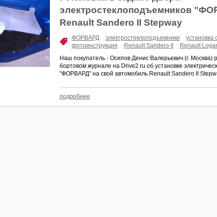
электростеклоподъемников "ФО
Renault Sandero II Stepway
ФОРВАРД
электростеклоподъемники
установка
фотоинструкция
Renault Sandero II
Renault Logan
Наш покупатель - Осипов Денис Валерьевич (г. Москва) 
бортовом журнале на Drive2.ru об установке электриче
"ФОРВАРД" на свой автомобиль Renault Sandero II Stepwa
подробнее