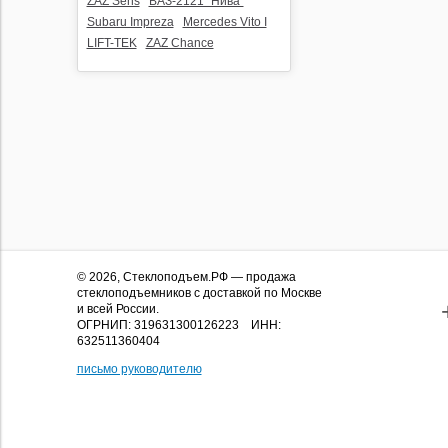
ZAZ Sens
ВАЗ-2121 "Нива"
Subaru Impreza
Mercedes Vito I
LIFT-TEK
ZAZ Chance
© 2026,
Стеклоподъем.РФ
— продажа
стеклоподъемников с доставкой по Москве
и всей России.
ОГРНИП: 319631300126223 ИНН:
632511360404
письмо руководителю