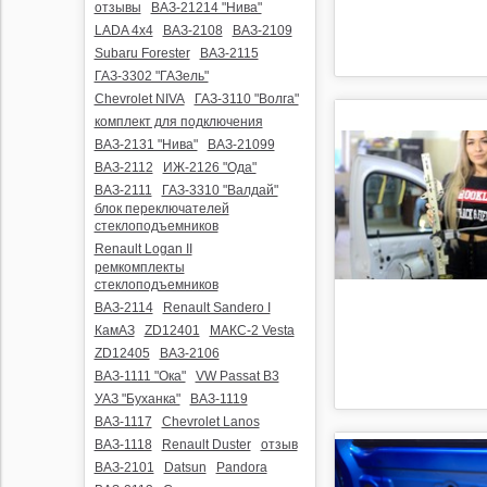
отзывы
ВАЗ-21214 "Нива"
LADA 4x4
ВАЗ-2108
ВАЗ-2109
Subaru Forester
ВАЗ-2115
ГАЗ-3302 "ГАЗель"
Chevrolet NIVA
ГАЗ-3110 "Волга"
комплект для подключения
ВАЗ-2131 "Нива"
ВАЗ-21099
ВАЗ-2112
ИЖ-2126 "Ода"
ВАЗ-2111
ГАЗ-3310 "Валдай"
блок переключателей
стеклоподъемников
Renault Logan II
ремкомплекты
стеклоподъемников
ВАЗ-2114
Renault Sandero I
КамАЗ
ZD12401
МАКС-2 Vesta
ZD12405
ВАЗ-2106
ВАЗ-1111 "Ока"
VW Passat B3
УАЗ "Буханка"
ВАЗ-1119
ВАЗ-1117
Chevrolet Lanos
ВАЗ-1118
Renault Duster
отзыв
ВАЗ-2101
Datsun
Pandora