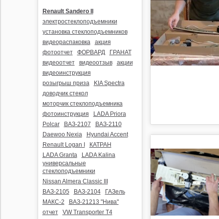
Renault Sandero II
электростеклоподъемники
установка стеклоподъемников
видеораспаковка
акция
фотоотчет
ФОРВАРД
ГРАНАТ
видеоотчет
видеоотзыв
акции
видеоинструкция
розыгрыш приза
KIA Spectra
доводчик стекол
моторчик стеклоподъемника
фотоинструкция
LADA Priora
Polcar
ВАЗ-2107
ВАЗ-2110
Daewoo Nexia
Hyundai Accent
Renault Logan I
КАТРАН
LADA Granta
LADA Kalina
универсальные
стеклоподъемники
Nissan Almera Classic III
ВАЗ-2105
ВАЗ-2104
ГАЗель
МАКС-2
ВАЗ-21213 "Нива"
отчет
VW Transporter T4