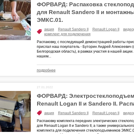
ФОРВАРД: Распаковка стеклопо
для Renault Sandero II и монтажн
ЭМКС.01.
акция
Renault Sandero II
Renault Logan II
видео
комплект для подключения
Распаковку, с последующий демонстрацией работы прио
прислал наш покупатель - Буторин Андрей Алексеевич (г
Белгородская область), в рамках участия в нашей акции.
нашем...
подробнее
27.01.2022
ФОРВАРД: Электростеклоподъем
Renault Logan II и Sandero II. Рас
акция
Renault Sandero II
Renault Logan II
видео
Распаковку комплекта передних электрических стекло
для Renault Logan II и Sandero II, а также универсально
комплекта для подключения стеклоподъемников ЭМКС.