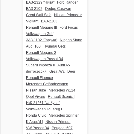
ВАЗ-2329 "Нива"
Ford Ranger
ВАЗ-2102
Dodge Caravan
Great Wall Safe
Nissan Primastar
Vigilant
ВАЗ-2103
Renault Megane III
Ford Focus
Volkswagen Golf
ЗАЗ-1102 "Таврия"
Ningbo Stone
Audi 100
Hyundai Getz
Renault Megane 2
Volkswagen Passat B4
Subaru Impreza II
Audi A5
фотосессия
Great Wall Deer
Renault Fluence
Mercedes Geländewagen
Nissan Juke
Mercedes W124
Opel Vivaro
Renault Scenic I
ИЖ-21261 "Фабула"
Volkswagen Touareg I
Honda Civic
Mercedes Sprinter
KIA cee'd I
Nissan Primera
VW Passat B4
Peugeot 607