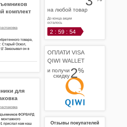
3
дъемников
на любой товар
ый комплект
До конца акции
осталось
распаковка
2 : 59 : 54
бретенного товара,
. Старый Оскол,
 🛒 Заказывал он в
ОПЛАТИ VISA
QIWI WALLET
2
%
и получи
скидку
ники для
паковка
распаковка
подъемников ФОРВАРД
го монтажного
Отзывы покупателей
01 прислал нам наш