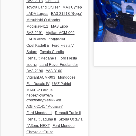
ВАЗ-2113
Cenmax
Toyota Land Cruiser
МАЗ Супер
LADA Largus
ВАЗ-21218 "Фора"
Mitsubishi Outlander
Москвич-412
МАЗ Евро
ВАЗ-2191
Vigilant ACM-002
LADA Vesta
подделки
Opel Kadett E
Ford Fiesta V
Saturn
Toyota Corolla
Renault Megane I
Ford Fiesta
тесты
Land Rover Freelander
ВАЗ-2190
УАЗ-3160
Vigilant ACM-003
Mongoose
Fiat Ducato IV
UAZ Patriot
МАКС-2 Largus
переключатель
стеклоподъемников
АЗЛК-2141 "Москвич"
Ford Mondeo III
Renault Trafic II
Renault Laguna II
Skoda Octavia
ГАЗель-NEXT
Ford Mondeo
Chevrolet Cruze