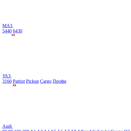
МАЗ
5440
6430
УАЗ
3160
Patriot
Pickup
Cargo
Профи
Audi