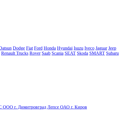
Datsun
Dodge
Fiat
Ford
Honda
Hyundai
Isuzu
Iveco
Jaguar
Jeep
Renault Trucks
Rover
Saab
Scania
SEAT
Skoda
SMART
Subaru
С ООО г. Димитровград
Лепсе ОАО г. Киров