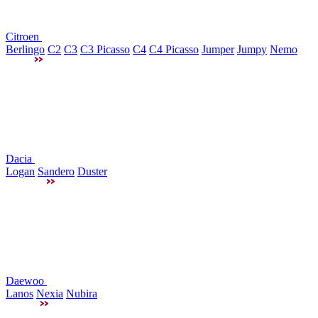
Citroen
Berlingo
C2
C3
C3 Picasso
C4
C4 Picasso
Jumper
Jumpy
Nemo
Dacia
Logan
Sandero
Duster
Daewoo
Lanos
Nexia
Nubira