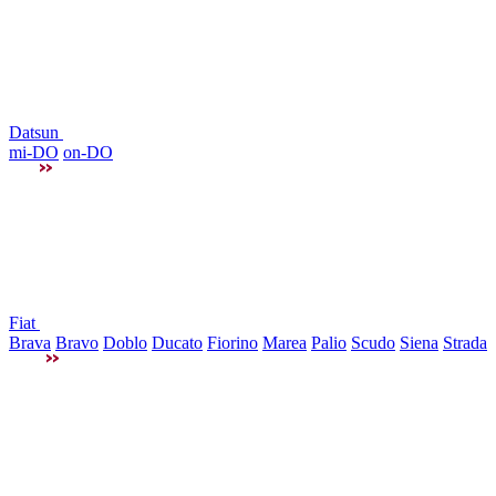
Datsun
mi-DO
on-DO
Fiat
Brava
Bravo
Doblo
Ducato
Fiorino
Marea
Palio
Scudo
Siena
Strada