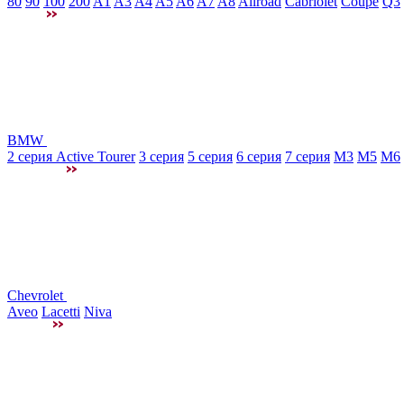
80
90
100
200
A1
A3
A4
A5
A6
A7
A8
Allroad
Cabriolet
Coupe
Q3
BMW
2 серия Active Tourer
3 серия
5 серия
6 серия
7 серия
M3
М5
M6
Chevrolet
Aveo
Lacetti
Niva