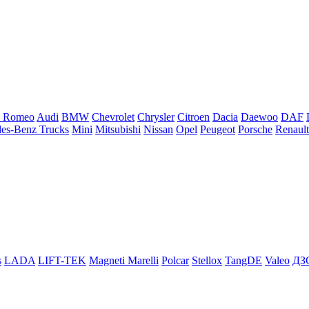
a Romeo
Audi
BMW
Chevrolet
Chrysler
Citroen
Dacia
Daewoo
DAF
es-Benz Trucks
Mini
Mitsubishi
Nissan
Opel
Peugeot
Porsche
Renault
s
LADA
LIFT-TEK
Magneti Marelli
Polcar
Stellox
TangDE
Valeo
ДЗ