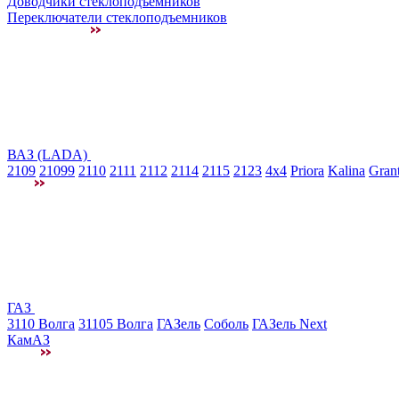
Доводчики стеклоподъемников
Переключатели стеклоподъемников
ВАЗ (LADA)
2109
21099
2110
2111
2112
2114
2115
2123
4x4
Priora
Kalina
Gran
ГАЗ
3110 Волга
31105 Волга
ГАЗель
Соболь
ГАЗель Next
КамАЗ