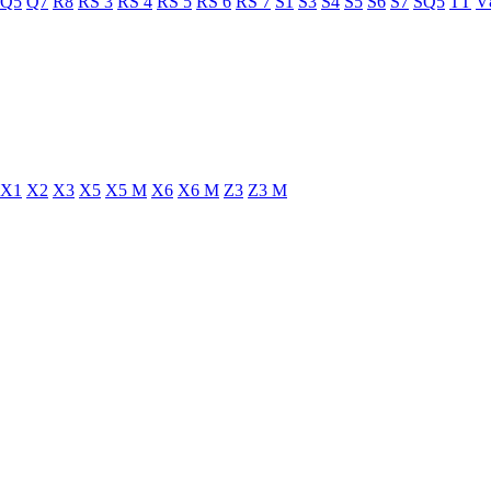
Q5
Q7
R8
RS 3
RS 4
RS 5
RS 6
RS 7
S1
S3
S4
S5
S6
S7
SQ5
TT
V
X1
X2
X3
X5
X5 M
X6
X6 M
Z3
Z3 M