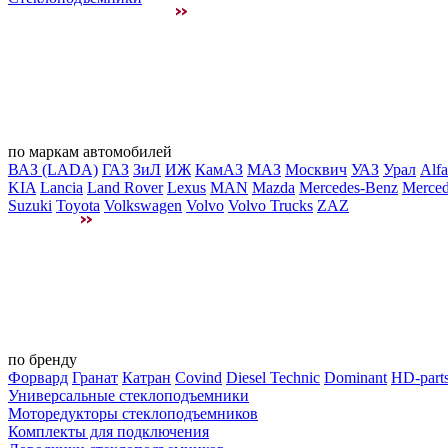
по маркам автомобилей
ВАЗ (LADA)
ГАЗ
ЗиЛ
ИЖ
КамАЗ
МАЗ
Москвич
УАЗ
Урал
Alf
KIA
Lancia
Land Rover
Lexus
MAN
Mazda
Mercedes-Benz
Merced
Suzuki
Toyota
Volkswagen
Volvo
Volvo Trucks
ZAZ
по бренду
Форвард
Гранат
Катран
Covind
Diesel Technic
Dominant
HD-part
Универсальные стеклоподъемники
Моторедукторы стеклоподъемников
Комплекты для подключения