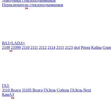
Доводчики стеклоподъемников
Переключатели стеклоподъемников
ВАЗ (LADA)
2109
21099
2110
2111
2112
2114
2115
2123
4x4
Priora
Kalina
Gran
ГАЗ
3110 Волга
31105 Волга
ГАЗель
Соболь
ГАЗель Next
КамАЗ