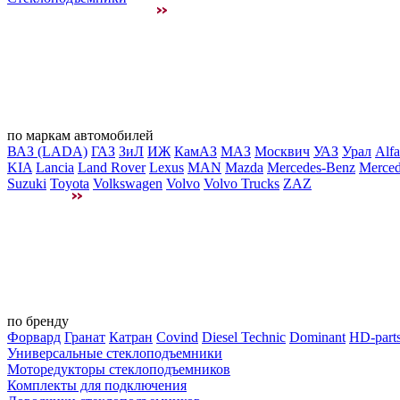
по маркам автомобилей
ВАЗ (LADA)
ГАЗ
ЗиЛ
ИЖ
КамАЗ
МАЗ
Москвич
УАЗ
Урал
Alf
KIA
Lancia
Land Rover
Lexus
MAN
Mazda
Mercedes-Benz
Merced
Suzuki
Toyota
Volkswagen
Volvo
Volvo Trucks
ZAZ
по бренду
Форвард
Гранат
Катран
Covind
Diesel Technic
Dominant
HD-part
Универсальные стеклоподъемники
Моторедукторы стеклоподъемников
Комплекты для подключения