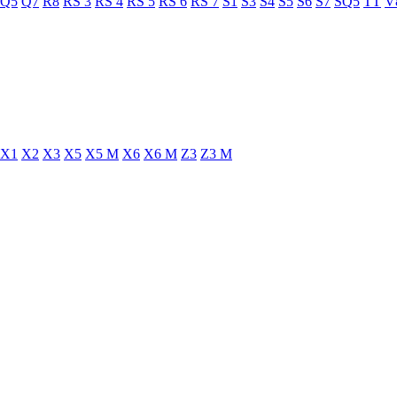
Q5
Q7
R8
RS 3
RS 4
RS 5
RS 6
RS 7
S1
S3
S4
S5
S6
S7
SQ5
TT
V
X1
X2
X3
X5
X5 M
X6
X6 M
Z3
Z3 M