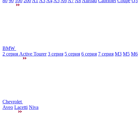
80
90
100
200
A1
A3
A4
A5
A6
A7
A8
Allroad
Cabriolet
Coupe
Q3
BMW
2 серия Active Tourer
3 серия
5 серия
6 серия
7 серия
M3
М5
M6
Chevrolet
Aveo
Lacetti
Niva