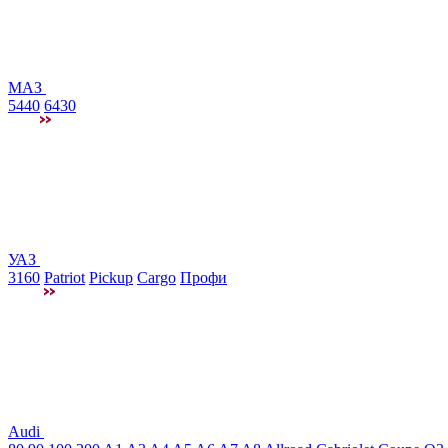
МАЗ
5440
6430
УАЗ
3160
Patriot
Pickup
Cargo
Профи
Audi