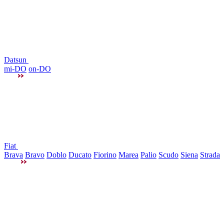
Datsun
mi-DO
on-DO
Fiat
Brava
Bravo
Doblo
Ducato
Fiorino
Marea
Palio
Scudo
Siena
Strada