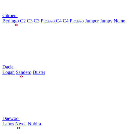
Citroen
Berlingo
C2
C3
C3 Picasso
C4
C4 Picasso
Jumper
Jumpy
Nemo
Dacia
Logan
Sandero
Duster
Daewoo
Lanos
Nexia
Nubira