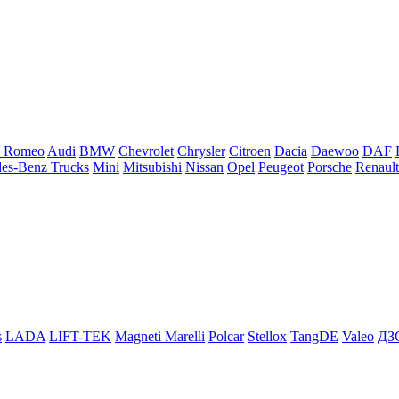
a Romeo
Audi
BMW
Chevrolet
Chrysler
Citroen
Dacia
Daewoo
DAF
es-Benz Trucks
Mini
Mitsubishi
Nissan
Opel
Peugeot
Porsche
Renault
s
LADA
LIFT-TEK
Magneti Marelli
Polcar
Stellox
TangDE
Valeo
ДЗ