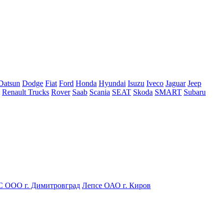
Datsun
Dodge
Fiat
Ford
Honda
Hyundai
Isuzu
Iveco
Jaguar
Jeep
Renault Trucks
Rover
Saab
Scania
SEAT
Skoda
SMART
Subaru
С ООО г. Димитровград
Лепсе ОАО г. Киров