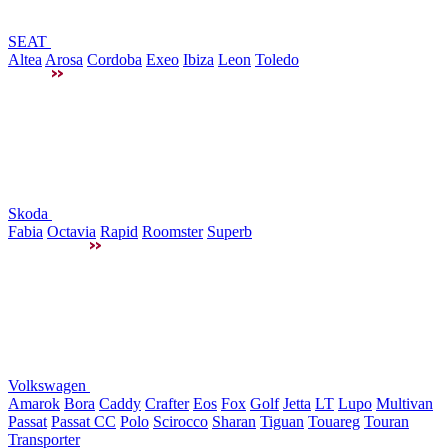
SEAT
Altea
Arosa
Cordoba
Exeo
Ibiza
Leon
Toledo
Skoda
Fabia
Octavia
Rapid
Roomster
Superb
Volkswagen
Amarok
Bora
Caddy
Crafter
Eos
Fox
Golf
Jetta
LT
Lupo
Multivan
Passat
Passat CC
Polo
Scirocco
Sharan
Tiguan
Touareg
Touran
Transporter