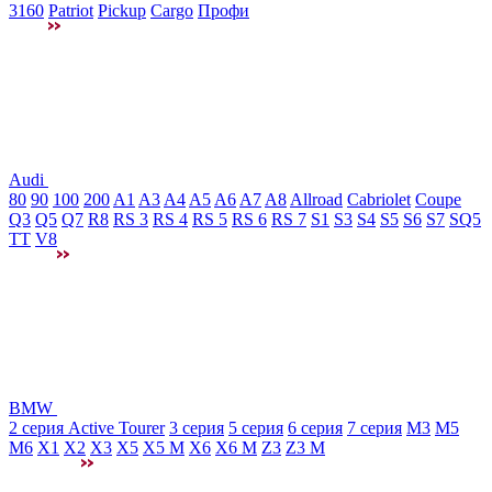
3160
Patriot
Pickup
Cargo
Профи
Audi
80
90
100
200
A1
A3
A4
A5
A6
A7
A8
Allroad
Cabriolet
Coupe
Q3
Q5
Q7
R8
RS 3
RS 4
RS 5
RS 6
RS 7
S1
S3
S4
S5
S6
S7
SQ5
TT
V8
BMW
2 серия Active Tourer
3 серия
5 серия
6 серия
7 серия
M3
М5
M6
X1
X2
X3
X5
X5 M
X6
X6 M
Z3
Z3 M