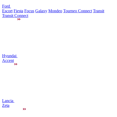
Ford
Escort
Fiesta
Focus
Galaxy
Mondeo
Tourneo Connect
Transit
Transit Connect
Hyundai
Accent
Lancia
Zeta