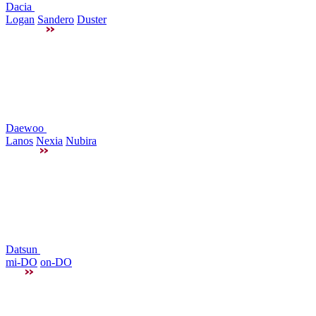
Dacia
Logan
Sandero
Duster
Daewoo
Lanos
Nexia
Nubira
Datsun
mi-DO
on-DO