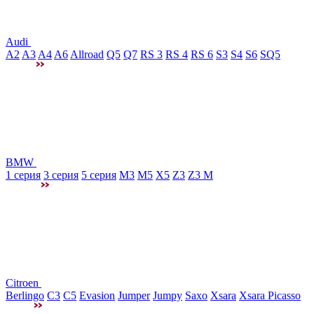
Audi
A2
A3
A4
A6
Allroad
Q5
Q7
RS 3
RS 4
RS 6
S3
S4
S6
SQ5
BMW
1 серия
3 серия
5 серия
M3
М5
X5
Z3
Z3 M
Citroen
Berlingo
C3
C5
Evasion
Jumper
Jumpy
Saxo
Xsara
Xsara Picasso