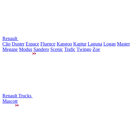
Renault
Clio
Duster
Espace
Fluence
Kangoo
Kaptur
Laguna
Logan
Master
Megane
Modus
Sandero
Scenic
Trafic
Twingo
Zoe
Renault Trucks
Mascott