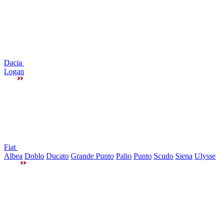
Dacia
Logan
Fiat
Albea
Doblo
Ducato
Grande Punto
Palio
Punto
Scudo
Siena
Ulysse