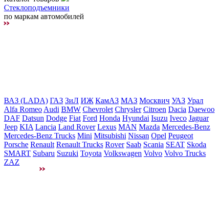
Стеклоподъемники
по маркам автомобилей
ВАЗ (LADA)
ГАЗ
ЗиЛ
ИЖ
КамАЗ
МАЗ
Москвич
УАЗ
Урал
Alfa Romeo
Audi
BMW
Chevrolet
Chrysler
Citroen
Dacia
Daewoo
DAF
Datsun
Dodge
Fiat
Ford
Honda
Hyundai
Isuzu
Iveco
Jaguar
Jeep
KIA
Lancia
Land Rover
Lexus
MAN
Mazda
Mercedes-Benz
Mercedes-Benz Trucks
Mini
Mitsubishi
Nissan
Opel
Peugeot
Porsche
Renault
Renault Trucks
Rover
Saab
Scania
SEAT
Skoda
SMART
Subaru
Suzuki
Toyota
Volkswagen
Volvo
Volvo Trucks
ZAZ