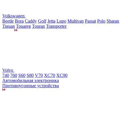
Volkswagen
Beetle
Bora
Caddy
Golf
Jetta
Lupo
Multivan
Passat
Polo
Sharan
Tiguan
Touareg
Touran
Transporter
Volvo
740
760
S60
S80
V70
XC70
XC90
Автомобильная электроника
Противоугонные устройства