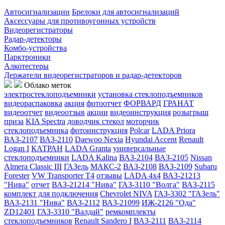
Автосигнализации
Брелоки для автосигнализаций
Аксессуары для противоугонных устройств
Видеорегистраторы
Радар-детекторы
Комбо-устройства
Парктроники
Алкотестеры
Держатели видеорегистраторов и радар-детекторов
Облако меток
электростеклоподъемники
установка стеклоподъемников
видеораспаковка
акция
фотоотчет
ФОРВАРД
ГРАНАТ
видеоотчет
видеоотзыв
акции
видеоинструкция
розыгрыш
приза
KIA Spectra
доводчик стекол
моторчик
стеклоподъемника
фотоинструкция
Polcar
LADA Priora
ВАЗ-2107
ВАЗ-2110
Daewoo Nexia
Hyundai Accent
Renault
Logan I
КАТРАН
LADA Granta
универсальные
стеклоподъемники
LADA Kalina
ВАЗ-2104
ВАЗ-2105
Nissan
Almera Classic III
ГАЗель
МАКС-2
ВАЗ-2108
ВАЗ-2109
Subaru
Forester
VW Transporter T4
отзывы
LADA 4x4
ВАЗ-21213
"Нива"
отчет
ВАЗ-21214 "Нива"
ГАЗ-3110 "Волга"
ВАЗ-2115
комплект для подключения
Chevrolet NIVA
ГАЗ-3302 "ГАЗель"
ВАЗ-2131 "Нива"
ВАЗ-2112
ВАЗ-21099
ИЖ-2126 "Ода"
ZD12401
ГАЗ-3310 "Валдай"
ремкомплекты
стеклоподъемников
Renault Sandero I
ВАЗ-2111
ВАЗ-2114