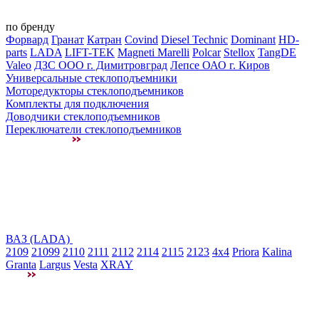
по бренду
Форвард
Гранат
Катран
Covind
Diesel Technic
Dominant
HD-
parts
LADA
LIFT-TEK
Magneti Marelli
Polcar
Stellox
TangDE
Valeo
ДЗС ООО г. Димитровград
Лепсе ОАО г. Киров
Универсальные стеклоподъемники
Моторедукторы стеклоподъемников
Комплекты для подключения
Доводчики стеклоподъемников
Переключатели стеклоподъемников
ВАЗ (LADA)
2109
21099
2110
2111
2112
2114
2115
2123
4x4
Priora
Kalina
Granta
Largus
Vesta
XRAY