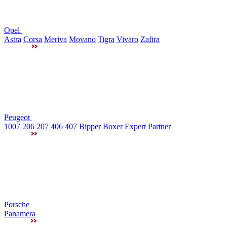
Opel
Astra
Corsa
Meriva
Movano
Tigra
Vivaro
Zafira
Peugeot
1007
206
207
406
407
Bipper
Boxer
Expert
Partner
Porsche
Panamera