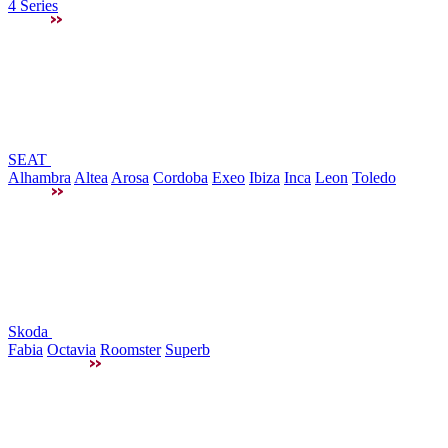
4 Series
SEAT
Alhambra
Altea
Arosa
Cordoba
Exeo
Ibiza
Inca
Leon
Toledo
Skoda
Fabia
Octavia
Roomster
Superb