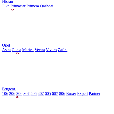
Nissan
Juke
Primastar
Primera
Qashqai
Opel
Astra
Corsa
Meriva
Vectra
Vivaro
Zafira
Peugeot
106
206
306
307
406
407
605
607
806
Boxer
Expert
Partner