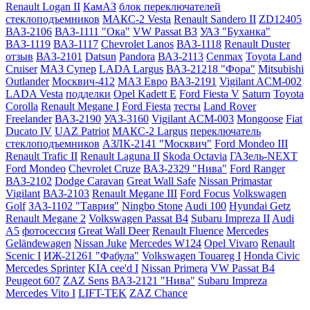
Renault Logan II
КамАЗ
блок переключателей
стеклоподъемников
МАКС-2 Vesta
Renault Sandero II
ZD12405
ВАЗ-2106
ВАЗ-1111 "Ока"
VW Passat B3
УАЗ "Буханка"
ВАЗ-1119
ВАЗ-1117
Chevrolet Lanos
ВАЗ-1118
Renault Duster
отзыв
ВАЗ-2101
Datsun
Pandora
ВАЗ-2113
Cenmax
Toyota Land
Cruiser
МАЗ Супер
LADA Largus
ВАЗ-21218 "Фора"
Mitsubishi
Outlander
Москвич-412
МАЗ Евро
ВАЗ-2191
Vigilant ACM-002
LADA Vesta
подделки
Opel Kadett E
Ford Fiesta V
Saturn
Toyota
Corolla
Renault Megane I
Ford Fiesta
тесты
Land Rover
Freelander
ВАЗ-2190
УАЗ-3160
Vigilant ACM-003
Mongoose
Fiat
Ducato IV
UAZ Patriot
МАКС-2 Largus
переключатель
стеклоподъемников
АЗЛК-2141 "Москвич"
Ford Mondeo III
Renault Trafic II
Renault Laguna II
Skoda Octavia
ГАЗель-NEXT
Ford Mondeo
Chevrolet Cruze
ВАЗ-2329 "Нива"
Ford Ranger
ВАЗ-2102
Dodge Caravan
Great Wall Safe
Nissan Primastar
Vigilant
ВАЗ-2103
Renault Megane III
Ford Focus
Volkswagen
Golf
ЗАЗ-1102 "Таврия"
Ningbo Stone
Audi 100
Hyundai Getz
Renault Megane 2
Volkswagen Passat B4
Subaru Impreza II
Audi
A5
фотосессия
Great Wall Deer
Renault Fluence
Mercedes
Geländewagen
Nissan Juke
Mercedes W124
Opel Vivaro
Renault
Scenic I
ИЖ-21261 "Фабула"
Volkswagen Touareg I
Honda Civic
Mercedes Sprinter
KIA cee'd I
Nissan Primera
VW Passat B4
Peugeot 607
ZAZ Sens
ВАЗ-2121 "Нива"
Subaru Impreza
Mercedes Vito I
LIFT-TEK
ZAZ Chance