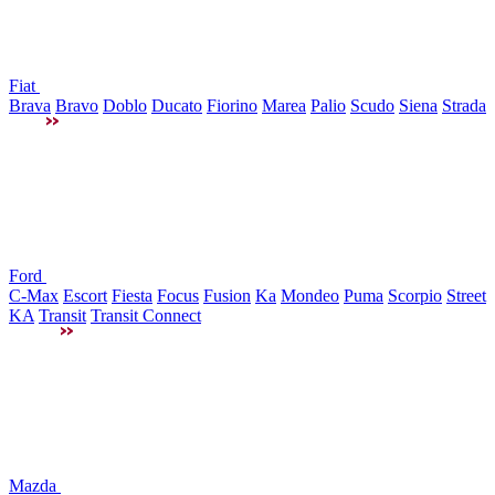
Fiat
Brava
Bravo
Doblo
Ducato
Fiorino
Marea
Palio
Scudo
Siena
Strada
Ford
C-Max
Escort
Fiesta
Focus
Fusion
Ka
Mondeo
Puma
Scorpio
Street
KA
Transit
Transit Connect
Mazda