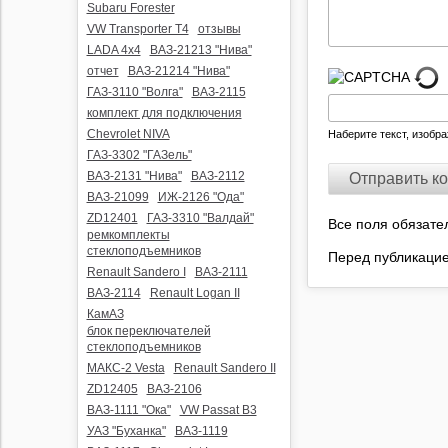
Subaru Forester
VW Transporter T4
отзывы
LADA 4x4
ВАЗ-21213 "Нива"
отчет
ВАЗ-21214 "Нива"
ГАЗ-3110 "Волга"
ВАЗ-2115
комплект для подключения
Chevrolet NIVA
Наберите текст, изобр
ГАЗ-3302 "ГАЗель"
ВАЗ-2131 "Нива"
ВАЗ-2112
ВАЗ-21099
ИЖ-2126 "Ода"
ZD12401
ГАЗ-3310 "Валдай"
Все поля обязате
ремкомплекты
стеклоподъемников
Перед публикаци
Renault Sandero I
ВАЗ-2111
ВАЗ-2114
Renault Logan II
КамАЗ
блок переключателей
стеклоподъемников
МАКС-2 Vesta
Renault Sandero II
ZD12405
ВАЗ-2106
ВАЗ-1111 "Ока"
VW Passat B3
УАЗ "Буханка"
ВАЗ-1119