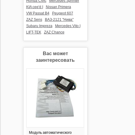
Honda Civic
Mercedes Sprinter
KIA cee'd I
Nissan Primera
VW Passat B4
Peugeot 607
ZAZ Sens
ВАЗ-2121 "Нива"
Subaru Impreza
Mercedes Vito I
LIFT-TEK
ZAZ Chance
Вас может
заинтересовать
Модуль автоматического