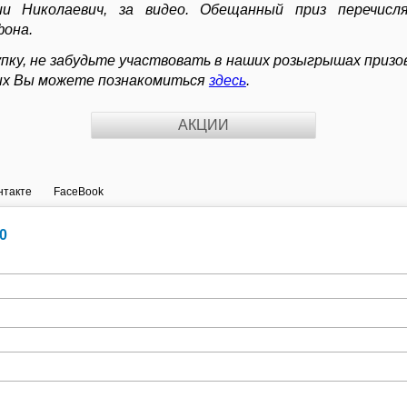
ии Николаевич, за видео. Обещанный приз перечисл
фона.
пку, не забудьте участвовать в наших розыгрышах призов
ых Вы можете познакомиться
здесь
.
АКЦИИ
нтакте
FaceBook
0