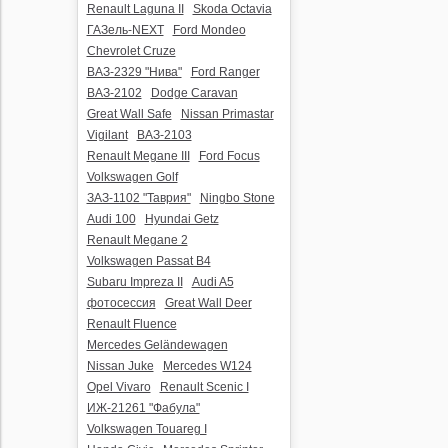
Renault Laguna II
Skoda Octavia
ГАЗель-NEXT
Ford Mondeo
Chevrolet Cruze
ВАЗ-2329 "Нива"
Ford Ranger
ВАЗ-2102
Dodge Caravan
Great Wall Safe
Nissan Primastar
Vigilant
ВАЗ-2103
Renault Megane III
Ford Focus
Volkswagen Golf
ЗАЗ-1102 "Таврия"
Ningbo Stone
Audi 100
Hyundai Getz
Renault Megane 2
Volkswagen Passat B4
Subaru Impreza II
Audi A5
фотосессия
Great Wall Deer
Renault Fluence
Mercedes Geländewagen
Nissan Juke
Mercedes W124
Opel Vivaro
Renault Scenic I
ИЖ-21261 "Фабула"
Volkswagen Touareg I