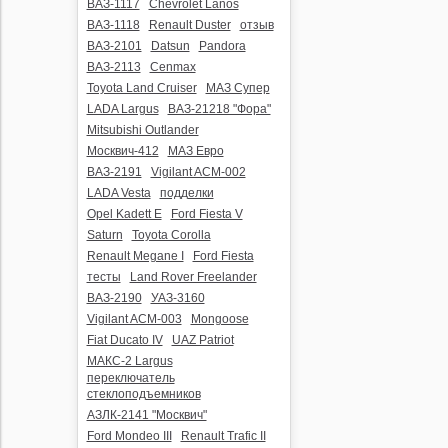
ВАЗ-1117
Chevrolet Lanos
ВАЗ-1118
Renault Duster
отзыв
ВАЗ-2101
Datsun
Pandora
ВАЗ-2113
Cenmax
Toyota Land Cruiser
МАЗ Супер
LADA Largus
ВАЗ-21218 "Фора"
Mitsubishi Outlander
Москвич-412
МАЗ Евро
ВАЗ-2191
Vigilant ACM-002
LADA Vesta
подделки
Opel Kadett E
Ford Fiesta V
Saturn
Toyota Corolla
Renault Megane I
Ford Fiesta
тесты
Land Rover Freelander
ВАЗ-2190
УАЗ-3160
Vigilant ACM-003
Mongoose
Fiat Ducato IV
UAZ Patriot
МАКС-2 Largus
переключатель
стеклоподъемников
АЗЛК-2141 "Москвич"
Ford Mondeo III
Renault Trafic II