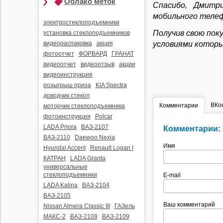
Облако меток
Видеорегистраторы
Спасибо, Дмитр
мобильного теле
Радар-детекторы
электростеклоподъемники
Комбо-устройства
Получив свою поку
установка стеклоподъемников
условиями котор
видеораспаковка
акция
Парктроники
фотоотчет
ФОРВАРД
ГРАНАТ
Алкотестеры
видеоотчет
видеоотзыв
акции
Держатели
видеоинструкция
видеорегистраторов и
розыгрыш приза
KIA Spectra
радар-детекторов
доводчик стекол
ВКо
Комментарии
моторчик стеклоподъемника
фотоинструкция
Polcar
LADA Priora
ВАЗ-2107
Комментарии: 
ВАЗ-2110
Daewoo Nexia
Имя
Hyundai Accent
Renault Logan I
КАТРАН
LADA Granta
универсальные
стеклоподъемники
E-mail
LADA Kalina
ВАЗ-2104
ВАЗ-2105
Ваш комментарий
Nissan Almera Classic III
ГАЗель
МАКС-2
ВАЗ-2108
ВАЗ-2109