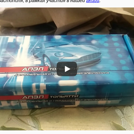
вастополя, в рамках участия в нашей
акции
.