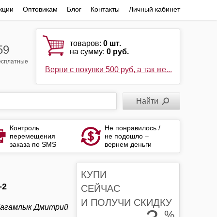
кции
Оптовикам
Блог
Контакты
Личный кабинет
товаров:
0
шт.
59
на сумму:
0 руб.
бесплатные
Верни с покупки 500 руб, а так же...
Контроль
Не понравилось /
перемещения
не подошло –
заказа по SMS
вернем деньги
КУПИ
-2
СЕЙЧАС
И ПОЛУЧИ СКИДКУ
 Кагамлык Дмитрий
%