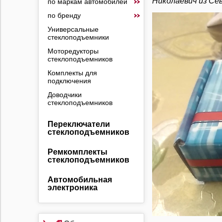
Николаевич из Се
по маркам автомобилей
по бренду
Универсальные
стеклоподъемники
Моторедукторы
стеклоподъемников
Комплекты для
подключения
Доводчики
стеклоподъемников
Переключатели
стеклоподъемников
Ремкомплекты
стеклоподъемников
Автомобильная
электроника
Противоугонные
устройства