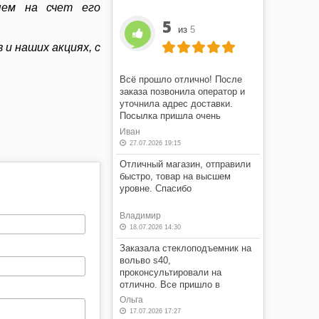
яем на счет его
5
из
5
 и наших акциях, с
Всё прошло отлично! После
заказа позвонила оператор и
уточнила адрес доставки.
Посылка пришла очень
быстро! Я очень доволен этим
Иван
магазином.
27.07.2026 19:15
Отличный магазин, отправили
быстро, товар на высшем
уровне. Спасибо
Владимир
18.07.2026 14:30
Заказала стеклоподъемник на
вольво s40,
проконсультировали на
отлично. Все пришло в
оговоренные сроки, в отличном
Ольга
состоянии, по оговоренной
17.07.2026 17:27