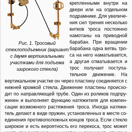
кре­п­лен­ны­ми вну­т­ри на
две­ри или на от­дель­ном
под­рам­ни­ке. Для уве­ли­че­
ния сил тре­ния не­сколь­ко
вит­ков тро­са по­сто­ян­но
на­мо­та­ны на при­вод­ной
ба­ра­бан. При вра­ще­нии
Рис. 1. Тросовый
ба­ра­ба­на од­на ветвь тро­
стеклоподъемник (вариант
са на не­го на­ма­ты­ва­ет­ся,
с двумя вертикальными
а дру­гая от­ма­ты­ва­ет­ся и
участками для подъема
трос по­лу­ча­ет по­сту­па­
широкого стекла)
тель­ное дви­же­ние. На
вер­ти­каль­ном уча­ст­ке он че­рез пла­сти­ну со­еди­ня­ет­ся с
ниж­ней кром­кой сте­к­ла. Дви­же­ние пла­сти­ны про­ис­хо­
дит по на­пра­в­ля­ю­щей тру­бе. Один из ро­ли­ков под­пру­
жи­нен и вы­пол­ня­ет функ­цию на­тя­жи­те­ля для ком­пен­
са­ции воз­мож­но­го рас­тя­же­ния тро­са. Ино­г­да на­тя­жи­
тель де­ла­ют в ви­де пру­жин, ус­та­но­в­лен­ных в ме­с­те со­
еди­не­ния про­ти­во­по­лож­ных кон­цов тро­са. Ес­ли сте­к­ло
ши­ро­кое и есть ве­ро­ят­ность его пе­ре­ко­са, трос мо­жет