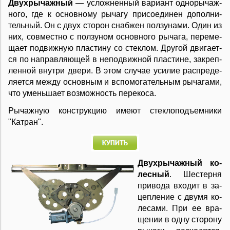
Двух­ры­чаж­ный
— ус­лож­нен­ный ва­ри­ант од­но­ры­чаж­
но­го, где к ос­нов­но­му ры­ча­гу при­со­е­ди­нен до­пол­ни­
тель­ный. Он с двух сто­рон снаб­жен пол­зу­на­ми. Один из
них, со­в­ме­ст­но с пол­зу­ном ос­нов­но­го ры­ча­га, пе­ре­ме­
ща­ет под­виж­ную пла­сти­ну со сте­к­лом. Дру­гой дви­га­ет­
ся по на­пра­в­ля­ю­щей в не­под­виж­ной пла­сти­не, за­кре­п­
лен­ной вну­т­ри две­ри. В этом слу­чае уси­лие рас­пре­де­
ля­ет­ся ме­ж­ду ос­нов­ным и вспо­мо­га­тель­ным ры­ча­га­ми,
что умень­ша­ет воз­мож­ность пе­ре­ко­са.
Рычажную конструкцию имеют стеклоподъемники
"Катран".
Двух­ры­чаж­ный ко­
лес­ный
. Ше­с­тер­ня
при­во­да вхо­дит в за­
це­п­ле­ние с дву­мя ко­
ле­са­ми. При ее вра­
ще­нии в од­ну сто­ро­ну