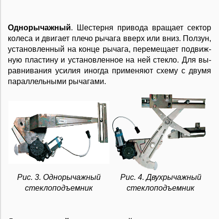
Од­но­ры­чаж­ный
. Ше­с­тер­ня при­во­да вра­ща­ет се­к­тор
ко­ле­са и дви­га­ет пле­чо ры­ча­га вверх или вниз. Пол­зун,
ус­та­но­в­лен­ный на кон­це ры­ча­га, пе­ре­ме­ща­ет под­виж­
ную пла­сти­ну и ус­та­но­в­лен­ное на ней сте­к­ло. Для вы­
рав­ни­ва­ния уси­лия ино­гда при­ме­ня­ют схе­му с дву­мя
па­рал­лель­ны­ми ры­ча­га­ми.
Рис. 3. Однорычажный
Рис. 4. Двухрычажный
стеклоподъемник
стеклоподъемник