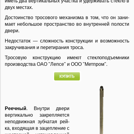
иметь два вер­ти­каль­ных уча­ст­ка и удер­жи­вать сте­к­ло в
двух ме­с­тах.
До­с­то­ин­ст­во тро­со­во­го ме­ха­низ­ма в том, что он за­ни­
ма­ет не­боль­шое про­стран­ст­во во вну­т­рен­ней по­ло­с­ти
две­ри.
Не­до­ста­ток — слож­ность кон­ст­рук­ции и воз­мож­ность
за­кру­чи­ва­ния и пе­ре­ти­ра­ния тро­са.
Тросовую конструкцию имеют стеклоподъемники
производства ОАО "Лепсе" и ООО "Метпром".
Ре­еч­ный
. Вну­т­ри две­ри
вер­ти­каль­но за­кре­п­ля­ет­ся
не­под­виж­ная зуб­ча­тая рей­
ка, вхо­дя­щая в за­це­п­ле­ние с