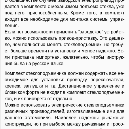
В боль­шин­ст­ве слу­ча­ев за­во­дской элек­т­ро­при­вод про­
да­ет­ся в ком­п­ле­к­те с ме­ха­низ­мом подъ­е­ма сте­к­ла, уже
под не­го при­спо­соб­лен­ным. Кро­ме то­го, в ком­п­лект
вхо­дит все не­об­хо­ди­мое для мон­та­жа си­с­те­мы уп­ра­в­
ле­ния.
Ес­ли нет воз­мож­но­сти при­ме­нить “за­во­дское” уст­рой­ст­
во, мож­но ис­поль­зо­вать при­вод-при­став­ку. Это де­ше­в­
ле, чем пол­но­стью ме­нять сте­к­ло­подъ­ем­ник, но тре­бу­
ет боль­ше вре­ме­ни на ус­та­нов­ку и ме­нее на­деж­но. Ес­
ли при­став­ка им­порт­ная, же­ла­тель­но, что­бы ин­ст­рук­
ция бы­ла на рус­ском язы­ке.
Ком­п­лект сте­к­ло­подъ­ем­ни­ка дол­жен со­дер­жать все не­
об­хо­ди­мое для ус­та­нов­ки: про­вод­ку, пе­ре­клю­ча­те­ли,
кре­пеж, за­глуш­ки и т.д. Ди­с­тан­ци­он­ное уп­ра­в­ле­ние и
бло­ки ком­фор­та не вхо­дят в ком­п­лект сте­к­ло­подъ­ем­ни­
ков, и их при­об­ре­та­ют от­дель­но.
Мож­но ис­поль­зо­вать элек­т­ри­че­ские сте­к­ло­подъ­ем­ни­ки
раз­лич­ных про­из­во­ди­те­лей, из­го­та­в­ли­ва­е­мые ими для
дан­но­го ав­то­мо­би­ля. На­и­бо­лее на­деж­ны ры­чаж­ные
кон­ст­рук­ции, но при вы­бо­ре ме­ж­ду ры­чаж­ным и тро­со­