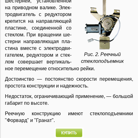
ше­с­тер­ней, ус­та­но­в­лен­ной
на при­вод­ном ва­ли­ке. Элек­
т­ро­дви­га­тель с ре­ду­к­то­ром
кре­пит­ся на на­пра­в­ля­ю­щей
пла­сти­не, со­еди­нен­ной со
сте­к­лом. При вра­ще­нии ше­
с­тер­ни на­пра­в­ля­ю­щая пла­
сти­на вме­сте с элек­т­ро­дви­
Рис. 2. Реечный
га­те­лем, ре­ду­к­то­ром и сте­к­
стеклоподъемник
лом со­вер­ша­ет вер­ти­каль­
ное пе­ре­ме­ще­ние от­но­си­тель­но рей­ки.
До­с­то­ин­ст­во — по­сто­ян­ст­во ско­ро­сти пе­ре­ме­ще­ния,
про­сто­та кон­ст­рук­ции и на­деж­ность.
Не­до­ста­ток, ог­ра­ни­чи­ва­ю­щий при­ме­не­ние, — боль­шой
га­ба­рит по вы­со­те.
Реечную конструкцию имеют стеклоподъемники
"Форвард" и "Гранат".