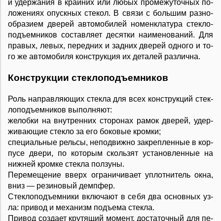
и удер­жа­ния в край­них или лю­бых про­ме­жу­точ­ных по­
ло­же­ни­ях опу­ск­ных сте­кол. В свя­зи с боль­шим раз­но­
об­ра­зи­ем две­рей ав­то­мо­би­лей но­мен­к­ла­ту­ра сте­к­ло­
подъ­ем­ни­ков со­ста­в­ля­ет де­сят­ки на­име­но­ва­ний. Для
пра­вых, ле­вых, пе­ред­них и зад­них две­рей од­но­го и то­
го же ав­то­мо­би­ля кон­ст­рук­ция их де­та­лей раз­лич­на.
Кон­ст­рук­ции сте­к­ло­подъ­ем­ни­ков
Роль на­пра­в­ля­ю­щих сте­к­ла для всех кон­ст­рук­ций сте­к­
ло­подъ­ем­ни­ков вы­пол­ня­ют:
же­лоб­ки на вну­т­рен­них сто­ро­нах ра­мок две­рей, удер­
жи­ва­ю­щие сте­к­ло за его бо­ко­вые кром­ки;
спе­ци­аль­ные рель­сы, не­под­виж­но за­кре­п­лен­ные в кор­
пу­се две­ри, по ко­то­рым сколь­зят ус­та­но­в­лен­ные на
ниж­ней кром­ке сте­к­ла пол­зу­ны.
Пе­ре­ме­ще­ние вверх ог­ра­ни­чи­ва­ет уп­лот­ни­тель ок­на,
вниз — ре­зи­но­вый демп­фер.
Сте­к­ло­подъ­ем­ни­ки вклю­ча­ют в се­бя два ос­нов­ных уз­
ла: при­вод и ме­ха­низм подъ­е­ма сте­к­ла.
При­вод со­з­да­ет кру­тя­щий мо­мент, до­с­та­точ­ный для пе­