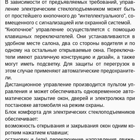
В за­ви­си­мо­сти от предъ­я­в­ля­е­мых тре­бо­ва­ний, уп­ра­в­
ле­ние элек­т­ри­че­ским сте­к­ло­подъ­ем­ни­ком мо­жет быть
от про­стей­ше­го кно­поч­но­го до “ин­тел­ле­к­ту­аль­но­го”, со­
в­ме­щен­но­го с сиг­на­ли­за­ци­ей или ох­ран­ной си­с­те­мой.
“Кно­поч­ное” уп­ра­в­ле­ние осу­ще­ст­в­ля­ет­ся с по­мо­щью
кла­виш­ных пе­ре­клю­ча­те­лей. Они ус­та­на­в­ли­ва­ют­ся в
удоб­ном ме­с­те са­ло­на, два со сто­ро­ны во­ди­те­ля и по
од­но­му на ос­таль­ные от­кры­ва­е­мые ок­на. Пе­ре­к­лю­ча­
те­ли име­ют раз­лич­ную кон­ст­рук­цию и ди­зайн, а так­же
мо­гут иметь под­свет­ку. Для за­щи­ты от пе­ре­гру­зок в
этом слу­чае при­ме­ня­ют ав­то­ма­ти­че­ские пре­до­хра­ни­те­
ли.
Ди­с­тан­ци­он­ное уп­ра­в­ле­ние про­из­во­дит­ся пуль­том уп­
ра­в­ле­ния и мо­жет обес­пе­чи­вать од­но­вре­мен­ное ав­то­
ма­ти­че­ское за­кры­тие окон, две­рей и элек­т­ро­лю­ка при
по­ста­нов­ке ав­то­мо­би­ля на ре­жим ох­ра­ны.
Блок ком­фор­та для элек­т­ри­че­ских сте­к­ло­подъ­ем­ни­ков
обес­пе­чи­ва­ет:
воз­мож­ность от­кры­ва­ния и за­кры­ва­ния окон од­ним ко­
рот­ким на­жа­ти­ем кла­ви­ши;
ос­та­нов­ку и (или) пе­ре­клю­че­ние на­пра­в­ле­ния дви­же­