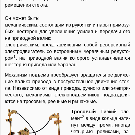
ре­ме­ще­ния сте­к­ла.
Он мо­жет быть:
ме­ха­ни­че­ским
, со­сто­я­щим из ру­ко­ят­ки и па­ры пря­мо­зу­
бых ше­с­те­рен для уве­ли­че­ния уси­лия и пе­ре­да­чи его
на при­вод­ной ва­лик;
элек­т­ри­че­ским, пред­ста­в­ля­ю­щим со­бой ре­вер­сив­ный
элек­т­ро­дви­га­тель со встро­ен­ным чер­вяч­ным ре­ду­к­то­
1
ром
, на при­вод­ной ва­лик ко­то­ро­го ус­та­на­в­ли­ва­ет­ся
ше­с­тер­ня при­во­да или ба­ра­бан.
Ме­ха­низм подъ­е­ма пре­об­ра­зу­ет вра­ща­тель­ное дви­же­
ние ва­ли­ка при­во­да в по­сту­па­тель­ное дви­же­ние сте­к­
ла. Не­за­ви­си­мо от ви­да при­во­да, руч­но­го или элек­т­ри­
че­ско­го, ме­ха­низ­мы сте­к­ло­подъ­ем­ни­ков под­раз­де­ля­
ют­ся на тро­со­вые, ре­еч­ные и ры­чаж­ные.
Тро­со­вый
. Гиб­кий эле­
2
мент
в ви­де коль­ца на­тя­
нут ме­ж­ду тре­мя, ино­гда
че­тырь­мя ро­ли­ка­ми, за­