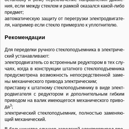
ния, ес­ли ме­ж­ду сте­к­лом и рам­кой ока­зал­ся ка­кой-ли­бо
пред­мет;
ав­то­ма­ти­че­скую за­щи­ту от пе­ре­груз­ки элек­т­ро­дви­га­те­
ля, на­при­мер ес­ли сте­к­ло при­мерз­ло к уп­лот­ни­те­лю.
Ре­ко­мен­да­ции
Для пе­ре­дел­ки руч­но­го сте­к­ло­подъ­ем­ни­ка в элек­т­ри­че­
ский ус­та­на­в­ли­ва­ют:
элек­т­ро­дви­га­тель со встро­ен­ным ре­ду­к­то­ром в тех слу­
ча­ях, ко­гда в кон­ст­рук­ции штат­но­го сте­к­ло­подъ­ем­ни­ка
пре­д­у­смо­т­ре­на воз­мож­ность не­по­сред­ст­вен­ной за­ме­
ны ме­ха­ни­че­ско­го при­во­да элек­т­ри­че­ским;
при­став­ку к штат­но­му сте­к­ло­подъ­ем­ни­ку в ви­де элек­т­
ро­дви­га­те­ля с ре­ду­к­то­ром и до­пол­ни­тель­ным гиб­ким
при­во­дом на ва­лик име­ю­ще­го­ся ме­ха­ни­че­ско­го при­во­
3
да
;
элек­т­ри­че­ский сте­к­ло­подъ­ем­ник, пол­но­стью за­ме­ня­ю­
щий ме­ха­ни­че­ский.