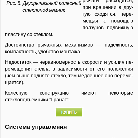
ры­ча­ги рас­хо­дят­ся,
Рис. 5. Двухрычажный колесный
при вра­ще­нии в дру­
стеклоподъемник
гую схо­дят­ся, пе­ре­
ме­щая с по­мо­щью
пол­зу­нов под­виж­ную
пла­сти­ну со сте­к­лом.
До­с­то­ин­ст­во ры­чаж­ных ме­ха­низ­мов — на­деж­ность,
ком­пакт­ность, удоб­ст­во мон­та­жа.
Не­до­ста­ток — не­рав­но­мер­ность ско­ро­сти и уси­лия пе­
ре­ме­ще­ния сте­к­ла в за­ви­си­мо­сти от его по­ло­же­ния
(чем вы­ше под­ня­то сте­к­ло, тем мед­лен­нее оно пе­ре­ме­
ща­ет­ся).
Колесную конструкцию имеют некоторые
стеклоподъемники "Гранат".
Си­с­те­ма уп­ра­в­ле­ния