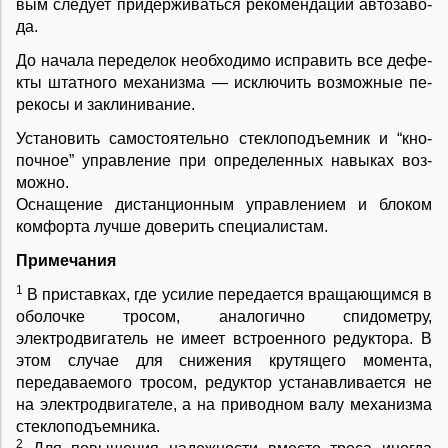
вым сле­ду­ет при­дер­жи­вать­ся ре­ко­мен­да­ций ав­то­за­во­
да.
До на­ча­ла пе­ре­де­лок не­об­хо­ди­мо ис­пра­вить все де­фе­
к­ты штат­но­го ме­ха­низ­ма — ис­клю­чить воз­мож­ные пе­
ре­ко­сы и за­кли­ни­ва­ние.
Ус­та­но­вить са­мо­сто­я­тель­но сте­к­ло­подъ­ем­ник и “кно­
поч­ное” уп­ра­в­ле­ние при оп­ре­де­лен­ных на­вы­ках воз­
мож­но.
Ос­на­ще­ние ди­с­тан­ци­он­ным уп­ра­в­ле­ни­ем и бло­ком
ком­фор­та луч­ше до­ве­рить спе­ци­а­ли­стам.
Примечания
1
В приставках, где усилие передается вращающимся в
оболочке тросом, аналогично спидометру,
электродвигатель не имеет встроенного редуктора. В
этом случае для снижения крутящего момента,
передаваемого тросом, редуктор устанавливается не
на электродвигателе, а на приводном валу механизма
стеклоподъемника.
2