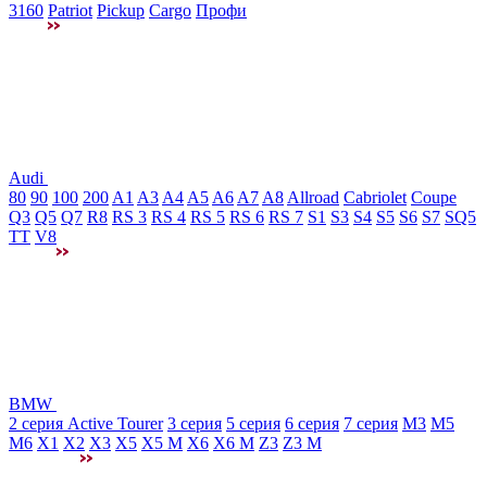
3160
Patriot
Pickup
Cargo
Профи
Audi
80
90
100
200
A1
A3
A4
A5
A6
A7
A8
Allroad
Cabriolet
Coupe
Q3
Q5
Q7
R8
RS 3
RS 4
RS 5
RS 6
RS 7
S1
S3
S4
S5
S6
S7
SQ5
TT
V8
BMW
2 серия Active Tourer
3 серия
5 серия
6 серия
7 серия
M3
М5
M6
X1
X2
X3
X5
X5 M
X6
X6 M
Z3
Z3 M