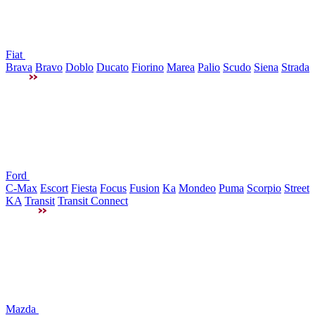
Fiat
Brava
Bravo
Doblo
Ducato
Fiorino
Marea
Palio
Scudo
Siena
Strada
Ford
C-Max
Escort
Fiesta
Focus
Fusion
Ka
Mondeo
Puma
Scorpio
Street
KA
Transit
Transit Connect
Mazda