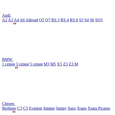
Audi
A2
A3
A4
A6
Allroad
Q5
Q7
RS 3
RS 4
RS 6
S3
S4
S6
SQ5
BMW
1 серия
3 серия
5 серия
M3
М5
X5
Z3
Z3 M
Citroen
Berlingo
C3
C5
Evasion
Jumper
Jumpy
Saxo
Xsara
Xsara Picasso