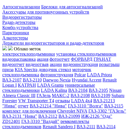
Автосигнализации
Брелоки для автосигнализаций
Аксессуары для противоугонных устройств
Видеорегистраторы
Радар-детекторы
Комбо-устройства
Парктроники
Алкотестеры
Держатели видеорегистраторов и радар-детекторов
Облако меток
электростеклоподъемники
установка стеклоподъемников
видеораспаковка
акция
фотоотчет
ФОРВАРД
ГРАНАТ
видеоотчет
видеоотзыв
акции
видеоинструкция
розыгрыш
приза
KIA Spectra
доводчик стекол
моторчик
стеклоподъемника
фотоинструкция
Polcar
LADA Priora
ВАЗ-2107
ВАЗ-2110
Daewoo Nexia
Hyundai Accent
Renault
Logan I
КАТРАН
LADA Granta
универсальные
стеклоподъемники
LADA Kalina
ВАЗ-2104
ВАЗ-2105
Nissan
Almera Classic III
ГАЗель
МАКС-2
ВАЗ-2108
ВАЗ-2109
Subaru
Forester
VW Transporter T4
отзывы
LADA 4x4
ВАЗ-21213
"Нива"
отчет
ВАЗ-21214 "Нива"
ГАЗ-3110 "Волга"
ВАЗ-2115
комплект для подключения
Chevrolet NIVA
ГАЗ-3302 "ГАЗель"
ВАЗ-2131 "Нива"
ВАЗ-2112
ВАЗ-21099
ИЖ-2126 "Ода"
ZD12401
ГАЗ-3310 "Валдай"
ремкомплекты
стеклоподъемников
Renault Sandero I
ВАЗ-2111
ВАЗ-2114