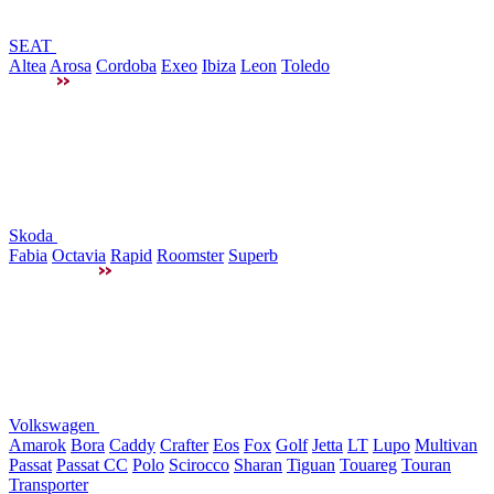
SEAT
Altea
Arosa
Cordoba
Exeo
Ibiza
Leon
Toledo
Skoda
Fabia
Octavia
Rapid
Roomster
Superb
Volkswagen
Amarok
Bora
Caddy
Crafter
Eos
Fox
Golf
Jetta
LT
Lupo
Multivan
Passat
Passat CC
Polo
Scirocco
Sharan
Tiguan
Touareg
Touran
Transporter