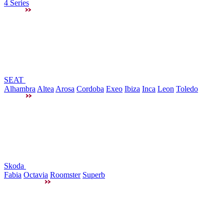
4 Series
SEAT
Alhambra
Altea
Arosa
Cordoba
Exeo
Ibiza
Inca
Leon
Toledo
Skoda
Fabia
Octavia
Roomster
Superb