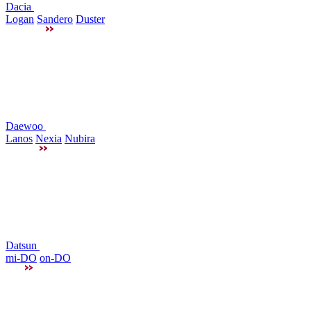
Dacia
Logan
Sandero
Duster
Daewoo
Lanos
Nexia
Nubira
Datsun
mi-DO
on-DO