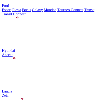
Ford
Escort
Fiesta
Focus
Galaxy
Mondeo
Tourneo Connect
Transit
Transit Connect
Hyundai
Accent
Lancia
Zeta