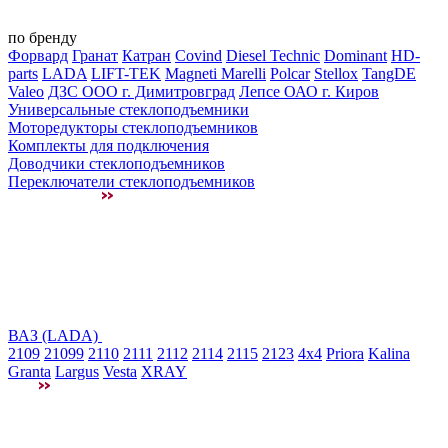
по бренду
Форвард
Гранат
Катран
Covind
Diesel Technic
Dominant
HD-
parts
LADA
LIFT-TEK
Magneti Marelli
Polcar
Stellox
TangDE
Valeo
ДЗС ООО г. Димитровград
Лепсе ОАО г. Киров
Универсальные стеклоподъемники
Моторедукторы стеклоподъемников
Комплекты для подключения
Доводчики стеклоподъемников
Переключатели стеклоподъемников
ВАЗ (LADA)
2109
21099
2110
2111
2112
2114
2115
2123
4x4
Priora
Kalina
Granta
Largus
Vesta
XRAY