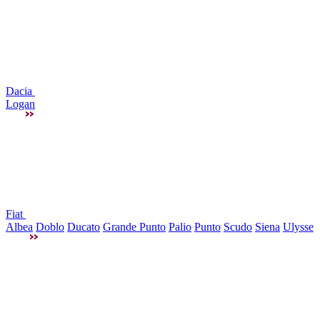
Dacia
Logan
Fiat
Albea
Doblo
Ducato
Grande Punto
Palio
Punto
Scudo
Siena
Ulysse