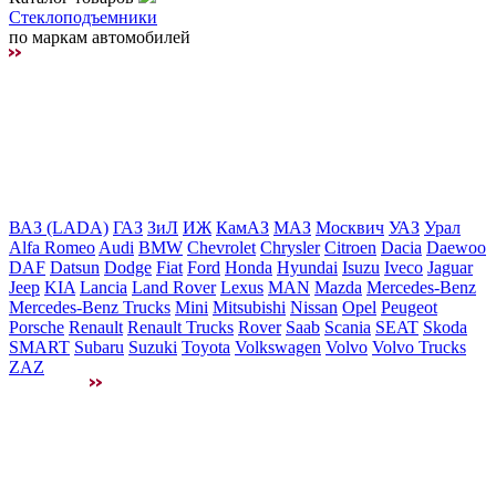
Стеклоподъемники
по маркам автомобилей
ВАЗ (LADA)
ГАЗ
ЗиЛ
ИЖ
КамАЗ
МАЗ
Москвич
УАЗ
Урал
Alfa Romeo
Audi
BMW
Chevrolet
Chrysler
Citroen
Dacia
Daewoo
DAF
Datsun
Dodge
Fiat
Ford
Honda
Hyundai
Isuzu
Iveco
Jaguar
Jeep
KIA
Lancia
Land Rover
Lexus
MAN
Mazda
Mercedes-Benz
Mercedes-Benz Trucks
Mini
Mitsubishi
Nissan
Opel
Peugeot
Porsche
Renault
Renault Trucks
Rover
Saab
Scania
SEAT
Skoda
SMART
Subaru
Suzuki
Toyota
Volkswagen
Volvo
Volvo Trucks
ZAZ