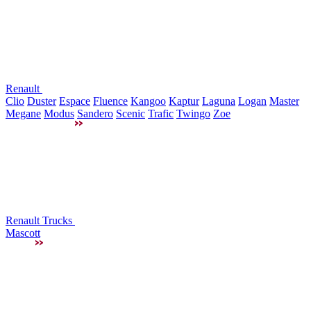
Renault
Clio
Duster
Espace
Fluence
Kangoo
Kaptur
Laguna
Logan
Master
Megane
Modus
Sandero
Scenic
Trafic
Twingo
Zoe
Renault Trucks
Mascott