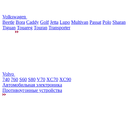
Volkswagen
Beetle
Bora
Caddy
Golf
Jetta
Lupo
Multivan
Passat
Polo
Sharan
Tiguan
Touareg
Touran
Transporter
Volvo
740
760
S60
S80
V70
XC70
XC90
Автомобильная электроника
Противоугонные устройства