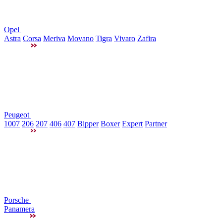
Opel
Astra
Corsa
Meriva
Movano
Tigra
Vivaro
Zafira
Peugeot
1007
206
207
406
407
Bipper
Boxer
Expert
Partner
Porsche
Panamera