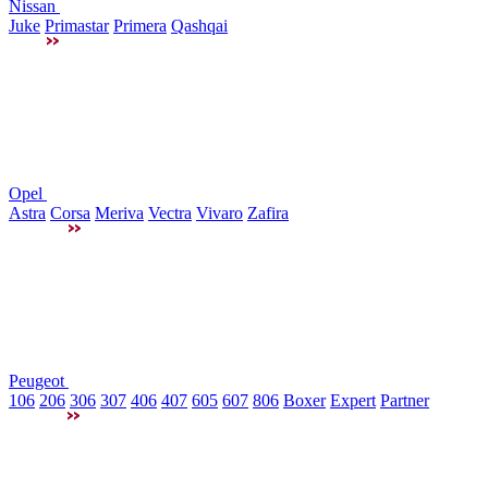
Nissan
Juke
Primastar
Primera
Qashqai
Opel
Astra
Corsa
Meriva
Vectra
Vivaro
Zafira
Peugeot
106
206
306
307
406
407
605
607
806
Boxer
Expert
Partner