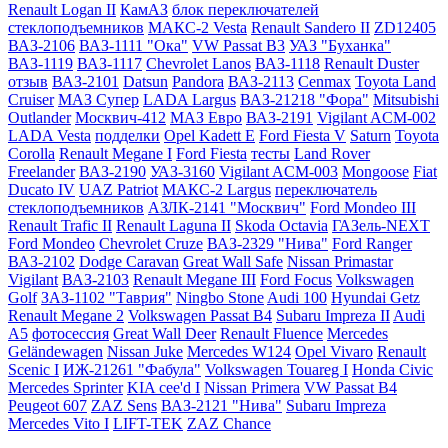
Renault Logan II
КамАЗ
блок переключателей
стеклоподъемников
МАКС-2 Vesta
Renault Sandero II
ZD12405
ВАЗ-2106
ВАЗ-1111 "Ока"
VW Passat B3
УАЗ "Буханка"
ВАЗ-1119
ВАЗ-1117
Chevrolet Lanos
ВАЗ-1118
Renault Duster
отзыв
ВАЗ-2101
Datsun
Pandora
ВАЗ-2113
Cenmax
Toyota Land
Cruiser
МАЗ Супер
LADA Largus
ВАЗ-21218 "Фора"
Mitsubishi
Outlander
Москвич-412
МАЗ Евро
ВАЗ-2191
Vigilant ACM-002
LADA Vesta
подделки
Opel Kadett E
Ford Fiesta V
Saturn
Toyota
Corolla
Renault Megane I
Ford Fiesta
тесты
Land Rover
Freelander
ВАЗ-2190
УАЗ-3160
Vigilant ACM-003
Mongoose
Fiat
Ducato IV
UAZ Patriot
МАКС-2 Largus
переключатель
стеклоподъемников
АЗЛК-2141 "Москвич"
Ford Mondeo III
Renault Trafic II
Renault Laguna II
Skoda Octavia
ГАЗель-NEXT
Ford Mondeo
Chevrolet Cruze
ВАЗ-2329 "Нива"
Ford Ranger
ВАЗ-2102
Dodge Caravan
Great Wall Safe
Nissan Primastar
Vigilant
ВАЗ-2103
Renault Megane III
Ford Focus
Volkswagen
Golf
ЗАЗ-1102 "Таврия"
Ningbo Stone
Audi 100
Hyundai Getz
Renault Megane 2
Volkswagen Passat B4
Subaru Impreza II
Audi
A5
фотосессия
Great Wall Deer
Renault Fluence
Mercedes
Geländewagen
Nissan Juke
Mercedes W124
Opel Vivaro
Renault
Scenic I
ИЖ-21261 "Фабула"
Volkswagen Touareg I
Honda Civic
Mercedes Sprinter
KIA cee'd I
Nissan Primera
VW Passat B4
Peugeot 607
ZAZ Sens
ВАЗ-2121 "Нива"
Subaru Impreza
Mercedes Vito I
LIFT-TEK
ZAZ Chance