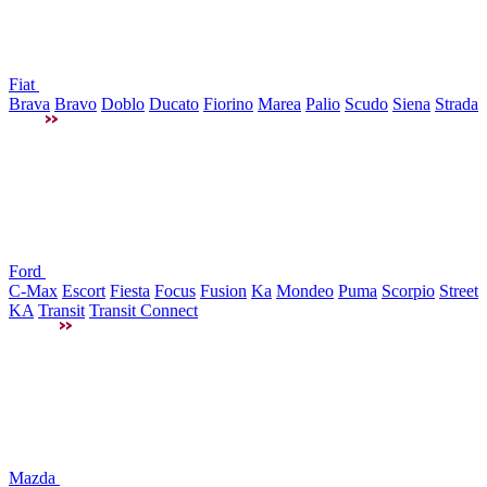
Fiat
Brava
Bravo
Doblo
Ducato
Fiorino
Marea
Palio
Scudo
Siena
Strada
Ford
C-Max
Escort
Fiesta
Focus
Fusion
Ka
Mondeo
Puma
Scorpio
Street
KA
Transit
Transit Connect
Mazda