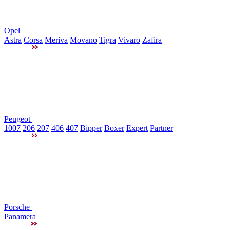
Opel
Astra
Corsa
Meriva
Movano
Tigra
Vivaro
Zafira
Peugeot
1007
206
207
406
407
Bipper
Boxer
Expert
Partner
Porsche
Panamera