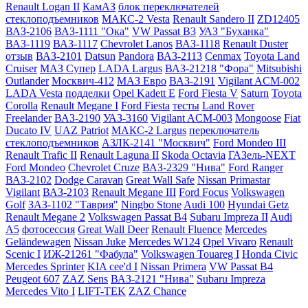
Renault Logan II
КамАЗ
блок переключателей
стеклоподъемников
МАКС-2 Vesta
Renault Sandero II
ZD12405
ВАЗ-2106
ВАЗ-1111 "Ока"
VW Passat B3
УАЗ "Буханка"
ВАЗ-1119
ВАЗ-1117
Chevrolet Lanos
ВАЗ-1118
Renault Duster
отзыв
ВАЗ-2101
Datsun
Pandora
ВАЗ-2113
Cenmax
Toyota Land
Cruiser
МАЗ Супер
LADA Largus
ВАЗ-21218 "Фора"
Mitsubishi
Outlander
Москвич-412
МАЗ Евро
ВАЗ-2191
Vigilant ACM-002
LADA Vesta
подделки
Opel Kadett E
Ford Fiesta V
Saturn
Toyota
Corolla
Renault Megane I
Ford Fiesta
тесты
Land Rover
Freelander
ВАЗ-2190
УАЗ-3160
Vigilant ACM-003
Mongoose
Fiat
Ducato IV
UAZ Patriot
МАКС-2 Largus
переключатель
стеклоподъемников
АЗЛК-2141 "Москвич"
Ford Mondeo III
Renault Trafic II
Renault Laguna II
Skoda Octavia
ГАЗель-NEXT
Ford Mondeo
Chevrolet Cruze
ВАЗ-2329 "Нива"
Ford Ranger
ВАЗ-2102
Dodge Caravan
Great Wall Safe
Nissan Primastar
Vigilant
ВАЗ-2103
Renault Megane III
Ford Focus
Volkswagen
Golf
ЗАЗ-1102 "Таврия"
Ningbo Stone
Audi 100
Hyundai Getz
Renault Megane 2
Volkswagen Passat B4
Subaru Impreza II
Audi
A5
фотосессия
Great Wall Deer
Renault Fluence
Mercedes
Geländewagen
Nissan Juke
Mercedes W124
Opel Vivaro
Renault
Scenic I
ИЖ-21261 "Фабула"
Volkswagen Touareg I
Honda Civic
Mercedes Sprinter
KIA cee'd I
Nissan Primera
VW Passat B4
Peugeot 607
ZAZ Sens
ВАЗ-2121 "Нива"
Subaru Impreza
Mercedes Vito I
LIFT-TEK
ZAZ Chance