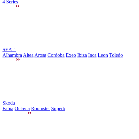
4 Series
SEAT
Alhambra
Altea
Arosa
Cordoba
Exeo
Ibiza
Inca
Leon
Toledo
Skoda
Fabia
Octavia
Roomster
Superb