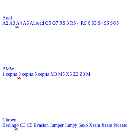
Audi
A2
A3
A4
A6
Allroad
Q5
Q7
RS 3
RS 4
RS 6
S3
S4
S6
SQ5
BMW
1 серия
3 серия
5 серия
M3
М5
X5
Z3
Z3 M
Citroen
Berlingo
C3
C5
Evasion
Jumper
Jumpy
Saxo
Xsara
Xsara Picasso