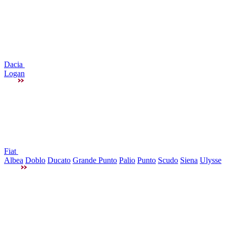
Dacia
Logan
Fiat
Albea
Doblo
Ducato
Grande Punto
Palio
Punto
Scudo
Siena
Ulysse