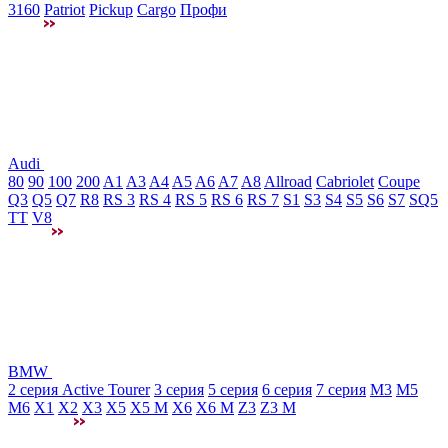
3160
Patriot
Pickup
Cargo
Профи
Audi
80
90
100
200
A1
A3
A4
A5
A6
A7
A8
Allroad
Cabriolet
Coupe
Q3
Q5
Q7
R8
RS 3
RS 4
RS 5
RS 6
RS 7
S1
S3
S4
S5
S6
S7
SQ5
TT
V8
BMW
2 серия Active Tourer
3 серия
5 серия
6 серия
7 серия
M3
М5
M6
X1
X2
X3
X5
X5 M
X6
X6 M
Z3
Z3 M