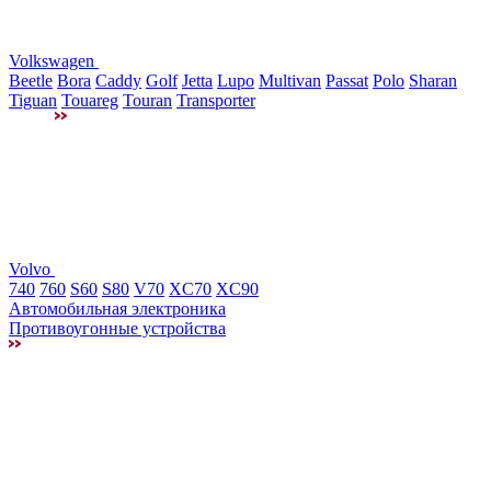
Volkswagen
Beetle
Bora
Caddy
Golf
Jetta
Lupo
Multivan
Passat
Polo
Sharan
Tiguan
Touareg
Touran
Transporter
Volvo
740
760
S60
S80
V70
XC70
XC90
Автомобильная электроника
Противоугонные устройства