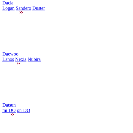
Dacia
Logan
Sandero
Duster
Daewoo
Lanos
Nexia
Nubira
Datsun
mi-DO
on-DO