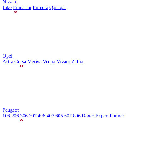
Nissan
Juke
Primastar
Primera
Qashqai
Opel
Astra
Corsa
Meriva
Vectra
Vivaro
Zafira
Peugeot
106
206
306
307
406
407
605
607
806
Boxer
Expert
Partner