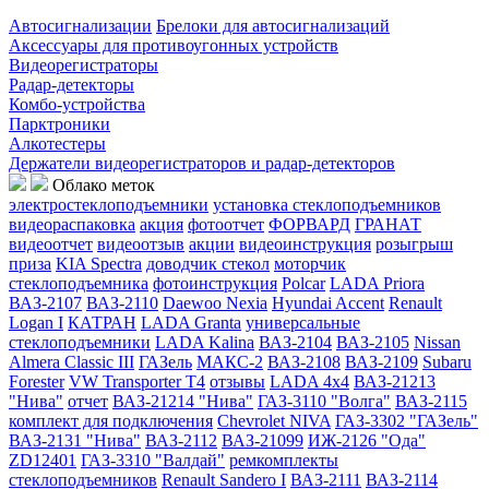
Автосигнализации
Брелоки для автосигнализаций
Аксессуары для противоугонных устройств
Видеорегистраторы
Радар-детекторы
Комбо-устройства
Парктроники
Алкотестеры
Держатели видеорегистраторов и радар-детекторов
Облако меток
электростеклоподъемники
установка стеклоподъемников
видеораспаковка
акция
фотоотчет
ФОРВАРД
ГРАНАТ
видеоотчет
видеоотзыв
акции
видеоинструкция
розыгрыш
приза
KIA Spectra
доводчик стекол
моторчик
стеклоподъемника
фотоинструкция
Polcar
LADA Priora
ВАЗ-2107
ВАЗ-2110
Daewoo Nexia
Hyundai Accent
Renault
Logan I
КАТРАН
LADA Granta
универсальные
стеклоподъемники
LADA Kalina
ВАЗ-2104
ВАЗ-2105
Nissan
Almera Classic III
ГАЗель
МАКС-2
ВАЗ-2108
ВАЗ-2109
Subaru
Forester
VW Transporter T4
отзывы
LADA 4x4
ВАЗ-21213
"Нива"
отчет
ВАЗ-21214 "Нива"
ГАЗ-3110 "Волга"
ВАЗ-2115
комплект для подключения
Chevrolet NIVA
ГАЗ-3302 "ГАЗель"
ВАЗ-2131 "Нива"
ВАЗ-2112
ВАЗ-21099
ИЖ-2126 "Ода"
ZD12401
ГАЗ-3310 "Валдай"
ремкомплекты
стеклоподъемников
Renault Sandero I
ВАЗ-2111
ВАЗ-2114