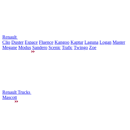
Renault
Clio
Duster
Espace
Fluence
Kangoo
Kaptur
Laguna
Logan
Master
Megane
Modus
Sandero
Scenic
Trafic
Twingo
Zoe
Renault Trucks
Mascott