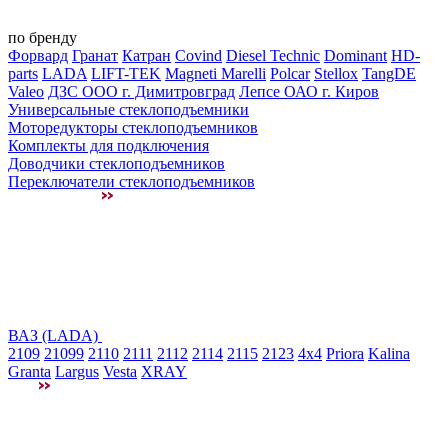
по бренду
Форвард
Гранат
Катран
Covind
Diesel Technic
Dominant
HD-
parts
LADA
LIFT-TEK
Magneti Marelli
Polcar
Stellox
TangDE
Valeo
ДЗС ООО г. Димитровград
Лепсе ОАО г. Киров
Универсальные стеклоподъемники
Моторедукторы стеклоподъемников
Комплекты для подключения
Доводчики стеклоподъемников
Переключатели стеклоподъемников
ВАЗ (LADA)
2109
21099
2110
2111
2112
2114
2115
2123
4x4
Priora
Kalina
Granta
Largus
Vesta
XRAY