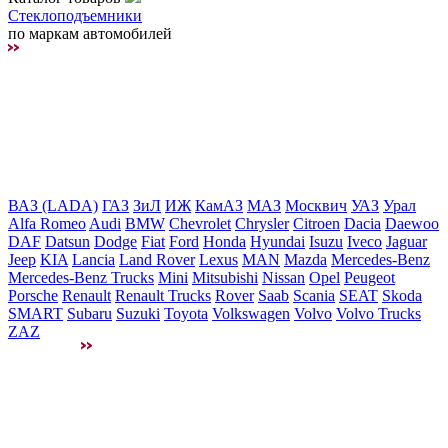
Стеклоподъемники
по маркам автомобилей
ВАЗ (LADA)
ГАЗ
ЗиЛ
ИЖ
КамАЗ
МАЗ
Москвич
УАЗ
Урал
Alfa Romeo
Audi
BMW
Chevrolet
Chrysler
Citroen
Dacia
Daewoo
DAF
Datsun
Dodge
Fiat
Ford
Honda
Hyundai
Isuzu
Iveco
Jaguar
Jeep
KIA
Lancia
Land Rover
Lexus
MAN
Mazda
Mercedes-Benz
Mercedes-Benz Trucks
Mini
Mitsubishi
Nissan
Opel
Peugeot
Porsche
Renault
Renault Trucks
Rover
Saab
Scania
SEAT
Skoda
SMART
Subaru
Suzuki
Toyota
Volkswagen
Volvo
Volvo Trucks
ZAZ