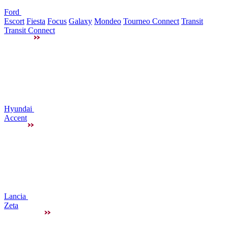
Ford
Escort
Fiesta
Focus
Galaxy
Mondeo
Tourneo Connect
Transit
Transit Connect
Hyundai
Accent
Lancia
Zeta