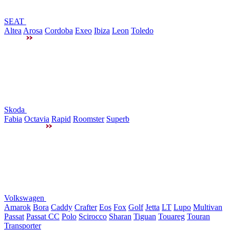
SEAT
Altea
Arosa
Cordoba
Exeo
Ibiza
Leon
Toledo
Skoda
Fabia
Octavia
Rapid
Roomster
Superb
Volkswagen
Amarok
Bora
Caddy
Crafter
Eos
Fox
Golf
Jetta
LT
Lupo
Multivan
Passat
Passat CC
Polo
Scirocco
Sharan
Tiguan
Touareg
Touran
Transporter