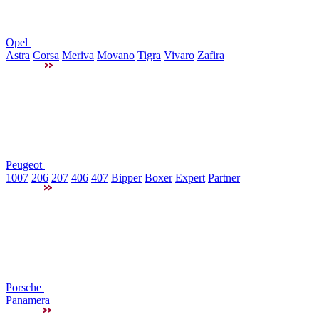
Opel
Astra
Corsa
Meriva
Movano
Tigra
Vivaro
Zafira
Peugeot
1007
206
207
406
407
Bipper
Boxer
Expert
Partner
Porsche
Panamera