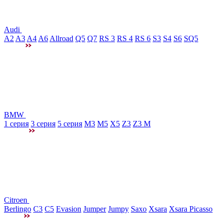
Audi
A2
A3
A4
A6
Allroad
Q5
Q7
RS 3
RS 4
RS 6
S3
S4
S6
SQ5
BMW
1 серия
3 серия
5 серия
M3
М5
X5
Z3
Z3 M
Citroen
Berlingo
C3
C5
Evasion
Jumper
Jumpy
Saxo
Xsara
Xsara Picasso