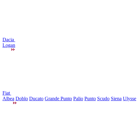
Dacia
Logan
Fiat
Albea
Doblo
Ducato
Grande Punto
Palio
Punto
Scudo
Siena
Ulysse