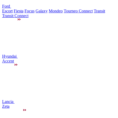
Ford
Escort
Fiesta
Focus
Galaxy
Mondeo
Tourneo Connect
Transit
Transit Connect
Hyundai
Accent
Lancia
Zeta