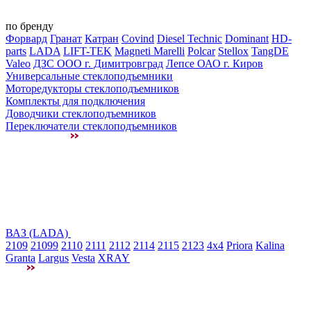
по бренду
Форвард
Гранат
Катран
Covind
Diesel Technic
Dominant
HD-
parts
LADA
LIFT-TEK
Magneti Marelli
Polcar
Stellox
TangDE
Valeo
ДЗС ООО г. Димитровград
Лепсе ОАО г. Киров
Универсальные стеклоподъемники
Моторедукторы стеклоподъемников
Комплекты для подключения
Доводчики стеклоподъемников
Переключатели стеклоподъемников
ВАЗ (LADA)
2109
21099
2110
2111
2112
2114
2115
2123
4x4
Priora
Kalina
Granta
Largus
Vesta
XRAY