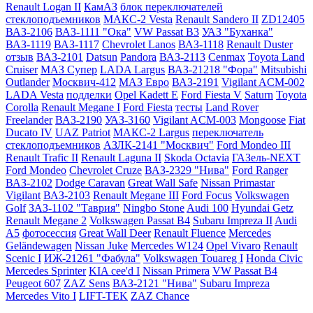
Renault Logan II
КамАЗ
блок переключателей
стеклоподъемников
МАКС-2 Vesta
Renault Sandero II
ZD12405
ВАЗ-2106
ВАЗ-1111 "Ока"
VW Passat B3
УАЗ "Буханка"
ВАЗ-1119
ВАЗ-1117
Chevrolet Lanos
ВАЗ-1118
Renault Duster
отзыв
ВАЗ-2101
Datsun
Pandora
ВАЗ-2113
Cenmax
Toyota Land
Cruiser
МАЗ Супер
LADA Largus
ВАЗ-21218 "Фора"
Mitsubishi
Outlander
Москвич-412
МАЗ Евро
ВАЗ-2191
Vigilant ACM-002
LADA Vesta
подделки
Opel Kadett E
Ford Fiesta V
Saturn
Toyota
Corolla
Renault Megane I
Ford Fiesta
тесты
Land Rover
Freelander
ВАЗ-2190
УАЗ-3160
Vigilant ACM-003
Mongoose
Fiat
Ducato IV
UAZ Patriot
МАКС-2 Largus
переключатель
стеклоподъемников
АЗЛК-2141 "Москвич"
Ford Mondeo III
Renault Trafic II
Renault Laguna II
Skoda Octavia
ГАЗель-NEXT
Ford Mondeo
Chevrolet Cruze
ВАЗ-2329 "Нива"
Ford Ranger
ВАЗ-2102
Dodge Caravan
Great Wall Safe
Nissan Primastar
Vigilant
ВАЗ-2103
Renault Megane III
Ford Focus
Volkswagen
Golf
ЗАЗ-1102 "Таврия"
Ningbo Stone
Audi 100
Hyundai Getz
Renault Megane 2
Volkswagen Passat B4
Subaru Impreza II
Audi
A5
фотосессия
Great Wall Deer
Renault Fluence
Mercedes
Geländewagen
Nissan Juke
Mercedes W124
Opel Vivaro
Renault
Scenic I
ИЖ-21261 "Фабула"
Volkswagen Touareg I
Honda Civic
Mercedes Sprinter
KIA cee'd I
Nissan Primera
VW Passat B4
Peugeot 607
ZAZ Sens
ВАЗ-2121 "Нива"
Subaru Impreza
Mercedes Vito I
LIFT-TEK
ZAZ Chance