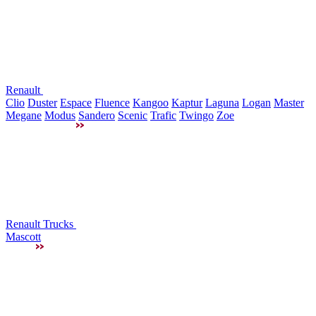
Renault
Clio
Duster
Espace
Fluence
Kangoo
Kaptur
Laguna
Logan
Master
Megane
Modus
Sandero
Scenic
Trafic
Twingo
Zoe
Renault Trucks
Mascott