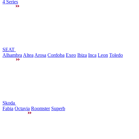
4 Series
SEAT
Alhambra
Altea
Arosa
Cordoba
Exeo
Ibiza
Inca
Leon
Toledo
Skoda
Fabia
Octavia
Roomster
Superb