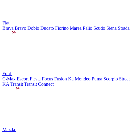
Fiat
Brava
Bravo
Doblo
Ducato
Fiorino
Marea
Palio
Scudo
Siena
Strada
Ford
C-Max
Escort
Fiesta
Focus
Fusion
Ka
Mondeo
Puma
Scorpio
Street
KA
Transit
Transit Connect
Mazda