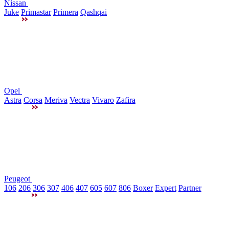
Nissan
Juke
Primastar
Primera
Qashqai
Opel
Astra
Corsa
Meriva
Vectra
Vivaro
Zafira
Peugeot
106
206
306
307
406
407
605
607
806
Boxer
Expert
Partner