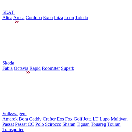
SEAT
Altea
Arosa
Cordoba
Exeo
Ibiza
Leon
Toledo
Skoda
Fabia
Octavia
Rapid
Roomster
Superb
Volkswagen
Amarok
Bora
Caddy
Crafter
Eos
Fox
Golf
Jetta
LT
Lupo
Multivan
Passat
Passat CC
Polo
Scirocco
Sharan
Tiguan
Touareg
Touran
Transporter