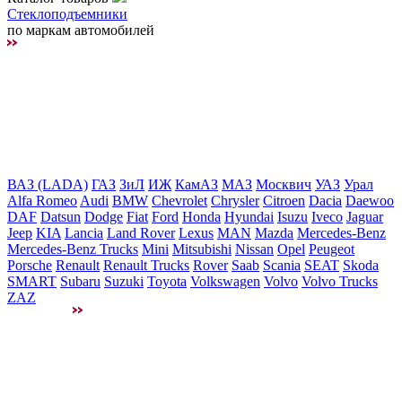
Стеклоподъемники
по маркам автомобилей
ВАЗ (LADA)
ГАЗ
ЗиЛ
ИЖ
КамАЗ
МАЗ
Москвич
УАЗ
Урал
Alfa Romeo
Audi
BMW
Chevrolet
Chrysler
Citroen
Dacia
Daewoo
DAF
Datsun
Dodge
Fiat
Ford
Honda
Hyundai
Isuzu
Iveco
Jaguar
Jeep
KIA
Lancia
Land Rover
Lexus
MAN
Mazda
Mercedes-Benz
Mercedes-Benz Trucks
Mini
Mitsubishi
Nissan
Opel
Peugeot
Porsche
Renault
Renault Trucks
Rover
Saab
Scania
SEAT
Skoda
SMART
Subaru
Suzuki
Toyota
Volkswagen
Volvo
Volvo Trucks
ZAZ