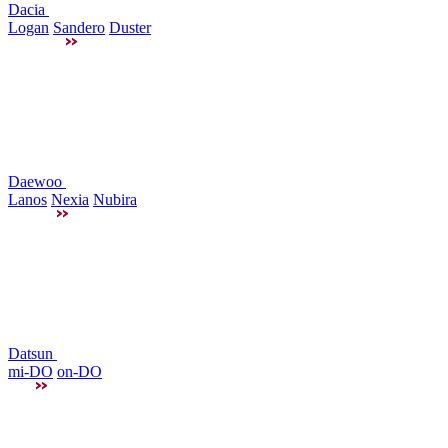
Dacia
Logan
Sandero
Duster
Daewoo
Lanos
Nexia
Nubira
Datsun
mi-DO
on-DO