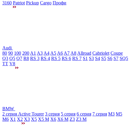
3160
Patriot
Pickup
Cargo
Профи
Audi
80
90
100
200
A1
A3
A4
A5
A6
A7
A8
Allroad
Cabriolet
Coupe
Q3
Q5
Q7
R8
RS 3
RS 4
RS 5
RS 6
RS 7
S1
S3
S4
S5
S6
S7
SQ5
TT
V8
BMW
2 серия Active Tourer
3 серия
5 серия
6 серия
7 серия
M3
М5
M6
X1
X2
X3
X5
X5 M
X6
X6 M
Z3
Z3 M