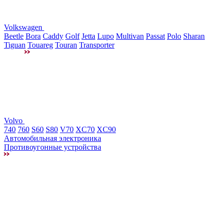
Volkswagen
Beetle
Bora
Caddy
Golf
Jetta
Lupo
Multivan
Passat
Polo
Sharan
Tiguan
Touareg
Touran
Transporter
Volvo
740
760
S60
S80
V70
XC70
XC90
Автомобильная электроника
Противоугонные устройства