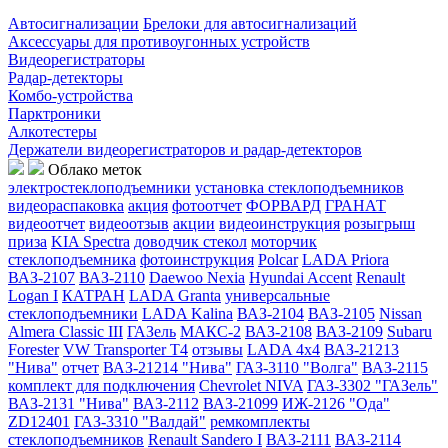
Автосигнализации
Брелоки для автосигнализаций
Аксессуары для противоугонных устройств
Видеорегистраторы
Радар-детекторы
Комбо-устройства
Парктроники
Алкотестеры
Держатели видеорегистраторов и радар-детекторов
Облако меток
электростеклоподъемники
установка стеклоподъемников
видеораспаковка
акция
фотоотчет
ФОРВАРД
ГРАНАТ
видеоотчет
видеоотзыв
акции
видеоинструкция
розыгрыш
приза
KIA Spectra
доводчик стекол
моторчик
стеклоподъемника
фотоинструкция
Polcar
LADA Priora
ВАЗ-2107
ВАЗ-2110
Daewoo Nexia
Hyundai Accent
Renault
Logan I
КАТРАН
LADA Granta
универсальные
стеклоподъемники
LADA Kalina
ВАЗ-2104
ВАЗ-2105
Nissan
Almera Classic III
ГАЗель
МАКС-2
ВАЗ-2108
ВАЗ-2109
Subaru
Forester
VW Transporter T4
отзывы
LADA 4x4
ВАЗ-21213
"Нива"
отчет
ВАЗ-21214 "Нива"
ГАЗ-3110 "Волга"
ВАЗ-2115
комплект для подключения
Chevrolet NIVA
ГАЗ-3302 "ГАЗель"
ВАЗ-2131 "Нива"
ВАЗ-2112
ВАЗ-21099
ИЖ-2126 "Ода"
ZD12401
ГАЗ-3310 "Валдай"
ремкомплекты
стеклоподъемников
Renault Sandero I
ВАЗ-2111
ВАЗ-2114