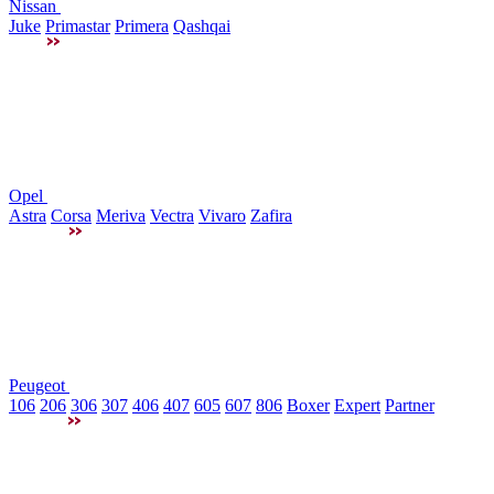
Nissan
Juke
Primastar
Primera
Qashqai
Opel
Astra
Corsa
Meriva
Vectra
Vivaro
Zafira
Peugeot
106
206
306
307
406
407
605
607
806
Boxer
Expert
Partner