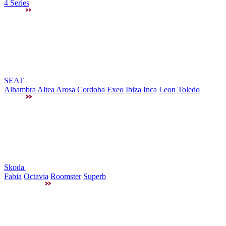
4 Series
SEAT
Alhambra
Altea
Arosa
Cordoba
Exeo
Ibiza
Inca
Leon
Toledo
Skoda
Fabia
Octavia
Roomster
Superb