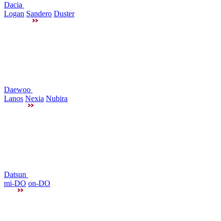
Dacia
Logan
Sandero
Duster
Daewoo
Lanos
Nexia
Nubira
Datsun
mi-DO
on-DO