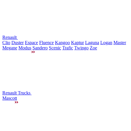
Renault
Clio
Duster
Espace
Fluence
Kangoo
Kaptur
Laguna
Logan
Master
Megane
Modus
Sandero
Scenic
Trafic
Twingo
Zoe
Renault Trucks
Mascott