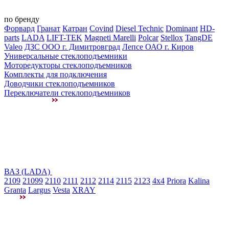
по бренду
Форвард
Гранат
Катран
Covind
Diesel Technic
Dominant
HD-
parts
LADA
LIFT-TEK
Magneti Marelli
Polcar
Stellox
TangDE
Valeo
ДЗС ООО г. Димитровград
Лепсе ОАО г. Киров
Универсальные стеклоподъемники
Моторедукторы стеклоподъемников
Комплекты для подключения
Доводчики стеклоподъемников
Переключатели стеклоподъемников
ВАЗ (LADA)
2109
21099
2110
2111
2112
2114
2115
2123
4x4
Priora
Kalina
Granta
Largus
Vesta
XRAY