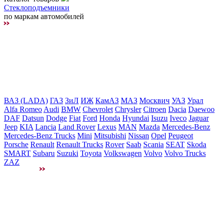
Стеклоподъемники
по маркам автомобилей
ВАЗ (LADA)
ГАЗ
ЗиЛ
ИЖ
КамАЗ
МАЗ
Москвич
УАЗ
Урал
Alfa Romeo
Audi
BMW
Chevrolet
Chrysler
Citroen
Dacia
Daewoo
DAF
Datsun
Dodge
Fiat
Ford
Honda
Hyundai
Isuzu
Iveco
Jaguar
Jeep
KIA
Lancia
Land Rover
Lexus
MAN
Mazda
Mercedes-Benz
Mercedes-Benz Trucks
Mini
Mitsubishi
Nissan
Opel
Peugeot
Porsche
Renault
Renault Trucks
Rover
Saab
Scania
SEAT
Skoda
SMART
Subaru
Suzuki
Toyota
Volkswagen
Volvo
Volvo Trucks
ZAZ