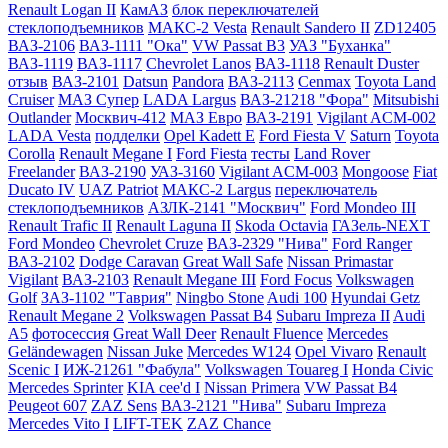
Renault Logan II
КамАЗ
блок переключателей
стеклоподъемников
МАКС-2 Vesta
Renault Sandero II
ZD12405
ВАЗ-2106
ВАЗ-1111 "Ока"
VW Passat B3
УАЗ "Буханка"
ВАЗ-1119
ВАЗ-1117
Chevrolet Lanos
ВАЗ-1118
Renault Duster
отзыв
ВАЗ-2101
Datsun
Pandora
ВАЗ-2113
Cenmax
Toyota Land
Cruiser
МАЗ Супер
LADA Largus
ВАЗ-21218 "Фора"
Mitsubishi
Outlander
Москвич-412
МАЗ Евро
ВАЗ-2191
Vigilant ACM-002
LADA Vesta
подделки
Opel Kadett E
Ford Fiesta V
Saturn
Toyota
Corolla
Renault Megane I
Ford Fiesta
тесты
Land Rover
Freelander
ВАЗ-2190
УАЗ-3160
Vigilant ACM-003
Mongoose
Fiat
Ducato IV
UAZ Patriot
МАКС-2 Largus
переключатель
стеклоподъемников
АЗЛК-2141 "Москвич"
Ford Mondeo III
Renault Trafic II
Renault Laguna II
Skoda Octavia
ГАЗель-NEXT
Ford Mondeo
Chevrolet Cruze
ВАЗ-2329 "Нива"
Ford Ranger
ВАЗ-2102
Dodge Caravan
Great Wall Safe
Nissan Primastar
Vigilant
ВАЗ-2103
Renault Megane III
Ford Focus
Volkswagen
Golf
ЗАЗ-1102 "Таврия"
Ningbo Stone
Audi 100
Hyundai Getz
Renault Megane 2
Volkswagen Passat B4
Subaru Impreza II
Audi
A5
фотосессия
Great Wall Deer
Renault Fluence
Mercedes
Geländewagen
Nissan Juke
Mercedes W124
Opel Vivaro
Renault
Scenic I
ИЖ-21261 "Фабула"
Volkswagen Touareg I
Honda Civic
Mercedes Sprinter
KIA cee'd I
Nissan Primera
VW Passat B4
Peugeot 607
ZAZ Sens
ВАЗ-2121 "Нива"
Subaru Impreza
Mercedes Vito I
LIFT-TEK
ZAZ Chance