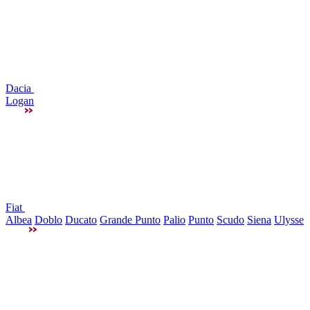
Dacia
Logan
Fiat
Albea
Doblo
Ducato
Grande Punto
Palio
Punto
Scudo
Siena
Ulysse