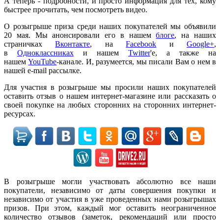
А теперь - подробности, и просто информация для тех, кому
быстрее прочитать, чем посмотреть видео.
О розыгрыше приза среди наших покупателей мы объявили
20 мая. Мы анонсировали его в нашем
блоге
, на наших
страничках
Вконтакте
, на
Facebook
и
Google+
,
в
Одноклассниках
и нашем
Twitter
'е, а также на
нашем
YouTube
-канале. И, разумеется, мы писали Вам о нем в
нашей e-mail рассылке.
Для участия в розыгрыше мы просили наших покупателей
оставить отзыв о нашем интернет-магазине или рассказать о
своей покупке на любых сторонних на сторонних интернет-
ресурсах.
В розыгрыше могли участвовать абсолютно все наши
покупатели, независимо от даты совершения покупки и
независимо от участия в уже проведенных нами розыгрышах
призов. При этом, каждый мог оставить неограниченное
количество отзывов (заметок, рекомендаций или просто