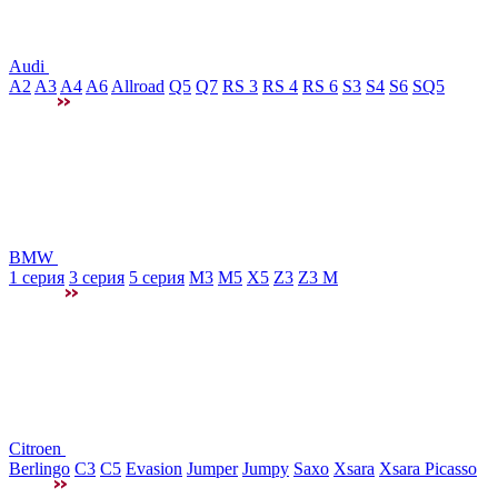
Audi
A2
A3
A4
A6
Allroad
Q5
Q7
RS 3
RS 4
RS 6
S3
S4
S6
SQ5
BMW
1 серия
3 серия
5 серия
M3
М5
X5
Z3
Z3 M
Citroen
Berlingo
C3
C5
Evasion
Jumper
Jumpy
Saxo
Xsara
Xsara Picasso