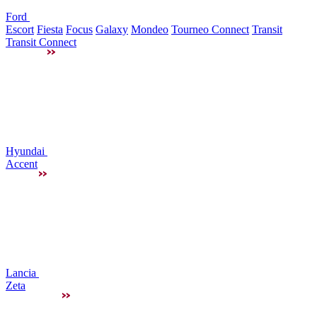
Ford
Escort
Fiesta
Focus
Galaxy
Mondeo
Tourneo Connect
Transit
Transit Connect
Hyundai
Accent
Lancia
Zeta