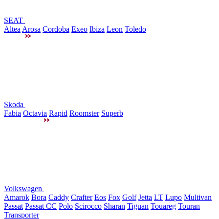
SEAT
Altea
Arosa
Cordoba
Exeo
Ibiza
Leon
Toledo
Skoda
Fabia
Octavia
Rapid
Roomster
Superb
Volkswagen
Amarok
Bora
Caddy
Crafter
Eos
Fox
Golf
Jetta
LT
Lupo
Multivan
Passat
Passat CC
Polo
Scirocco
Sharan
Tiguan
Touareg
Touran
Transporter