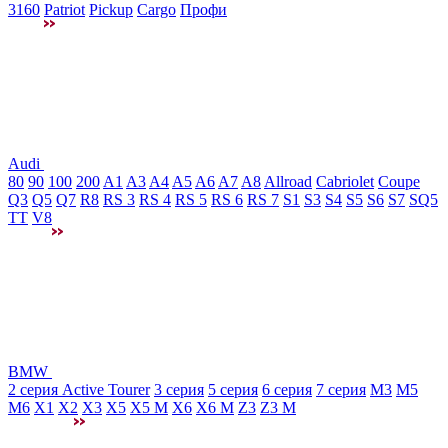
3160
Patriot
Pickup
Cargo
Профи
Audi
80
90
100
200
A1
A3
A4
A5
A6
A7
A8
Allroad
Cabriolet
Coupe
Q3
Q5
Q7
R8
RS 3
RS 4
RS 5
RS 6
RS 7
S1
S3
S4
S5
S6
S7
SQ5
TT
V8
BMW
2 серия Active Tourer
3 серия
5 серия
6 серия
7 серия
M3
М5
M6
X1
X2
X3
X5
X5 M
X6
X6 M
Z3
Z3 M