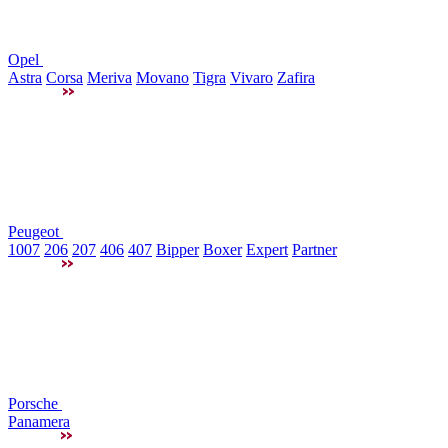
Opel
Astra
Corsa
Meriva
Movano
Tigra
Vivaro
Zafira
Peugeot
1007
206
207
406
407
Bipper
Boxer
Expert
Partner
Porsche
Panamera