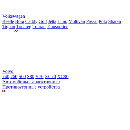
Volkswagen
Beetle
Bora
Caddy
Golf
Jetta
Lupo
Multivan
Passat
Polo
Sharan
Tiguan
Touareg
Touran
Transporter
Volvo
740
760
S60
S80
V70
XC70
XC90
Автомобильная электроника
Противоугонные устройства