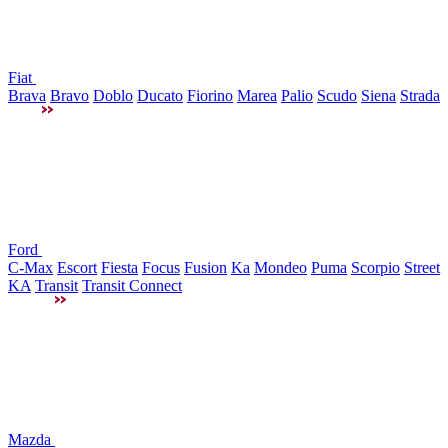
Fiat
Brava
Bravo
Doblo
Ducato
Fiorino
Marea
Palio
Scudo
Siena
Strada
Ford
C-Max
Escort
Fiesta
Focus
Fusion
Ka
Mondeo
Puma
Scorpio
Street
KA
Transit
Transit Connect
Mazda