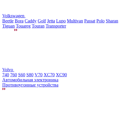
Volkswagen
Beetle
Bora
Caddy
Golf
Jetta
Lupo
Multivan
Passat
Polo
Sharan
Tiguan
Touareg
Touran
Transporter
Volvo
740
760
S60
S80
V70
XC70
XC90
Автомобильная электроника
Противоугонные устройства