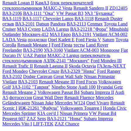
Renault Logan II
КамАЗ
блок переключателей
стеклоподъемников
МАКС-2 Vesta
Renault Sandero II
ZD12405
ВАЗ-2106
ВАЗ-1111 "Ока"
VW Passat B3
УАЗ "Буханка"
ВАЗ-1119
ВАЗ-1117
Chevrolet Lanos
ВАЗ-1118
Renault Duster
отзыв
ВАЗ-2101
Datsun
Pandora
ВАЗ-2113
Cenmax
Toyota Land
Cruiser
МАЗ Супер
LADA Largus
ВАЗ-21218 "Фора"
Mitsubishi
Outlander
Москвич-412
МАЗ Евро
ВАЗ-2191
Vigilant ACM-002
LADA Vesta
подделки
Opel Kadett E
Ford Fiesta V
Saturn
Toyota
Corolla
Renault Megane I
Ford Fiesta
тесты
Land Rover
Freelander
ВАЗ-2190
УАЗ-3160
Vigilant ACM-003
Mongoose
Fiat
Ducato IV
UAZ Patriot
МАКС-2 Largus
переключатель
стеклоподъемников
АЗЛК-2141 "Москвич"
Ford Mondeo III
Renault Trafic II
Renault Laguna II
Skoda Octavia
ГАЗель-NEXT
Ford Mondeo
Chevrolet Cruze
ВАЗ-2329 "Нива"
Ford Ranger
ВАЗ-2102
Dodge Caravan
Great Wall Safe
Nissan Primastar
Vigilant
ВАЗ-2103
Renault Megane III
Ford Focus
Volkswagen
Golf
ЗАЗ-1102 "Таврия"
Ningbo Stone
Audi 100
Hyundai Getz
Renault Megane 2
Volkswagen Passat B4
Subaru Impreza II
Audi
A5
фотосессия
Great Wall Deer
Renault Fluence
Mercedes
Geländewagen
Nissan Juke
Mercedes W124
Opel Vivaro
Renault
Scenic I
ИЖ-21261 "Фабула"
Volkswagen Touareg I
Honda Civic
Mercedes Sprinter
KIA cee'd I
Nissan Primera
VW Passat B4
Peugeot 607
ZAZ Sens
ВАЗ-2121 "Нива"
Subaru Impreza
Mercedes Vito I
LIFT-TEK
ZAZ Chance