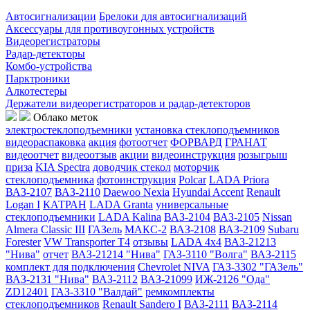
Автосигнализации
Брелоки для автосигнализаций
Аксессуары для противоугонных устройств
Видеорегистраторы
Радар-детекторы
Комбо-устройства
Парктроники
Алкотестеры
Держатели видеорегистраторов и радар-детекторов
Облако меток
электростеклоподъемники
установка стеклоподъемников
видеораспаковка
акция
фотоотчет
ФОРВАРД
ГРАНАТ
видеоотчет
видеоотзыв
акции
видеоинструкция
розыгрыш
приза
KIA Spectra
доводчик стекол
моторчик
стеклоподъемника
фотоинструкция
Polcar
LADA Priora
ВАЗ-2107
ВАЗ-2110
Daewoo Nexia
Hyundai Accent
Renault
Logan I
КАТРАН
LADA Granta
универсальные
стеклоподъемники
LADA Kalina
ВАЗ-2104
ВАЗ-2105
Nissan
Almera Classic III
ГАЗель
МАКС-2
ВАЗ-2108
ВАЗ-2109
Subaru
Forester
VW Transporter T4
отзывы
LADA 4x4
ВАЗ-21213
"Нива"
отчет
ВАЗ-21214 "Нива"
ГАЗ-3110 "Волга"
ВАЗ-2115
комплект для подключения
Chevrolet NIVA
ГАЗ-3302 "ГАЗель"
ВАЗ-2131 "Нива"
ВАЗ-2112
ВАЗ-21099
ИЖ-2126 "Ода"
ZD12401
ГАЗ-3310 "Валдай"
ремкомплекты
стеклоподъемников
Renault Sandero I
ВАЗ-2111
ВАЗ-2114