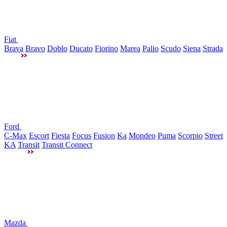
Fiat
Brava
Bravo
Doblo
Ducato
Fiorino
Marea
Palio
Scudo
Siena
Strada
Ford
C-Max
Escort
Fiesta
Focus
Fusion
Ka
Mondeo
Puma
Scorpio
Street
KA
Transit
Transit Connect
Mazda