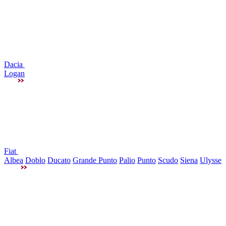
Dacia
Logan
Fiat
Albea
Doblo
Ducato
Grande Punto
Palio
Punto
Scudo
Siena
Ulysse