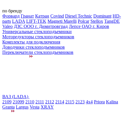
по бренду
Форвард
Гранат
Катран
Covind
Diesel Technic
Dominant
HD-
parts
LADA
LIFT-TEK
Magneti Marelli
Polcar
Stellox
TangDE
Valeo
ДЗС ООО г. Димитровград
Лепсе ОАО г. Киров
Универсальные стеклоподъемники
Моторедукторы стеклоподъемников
Комплекты для подключения
Доводчики стеклоподъемников
Переключатели стеклоподъемников
ВАЗ (LADA)
2109
21099
2110
2111
2112
2114
2115
2123
4x4
Priora
Kalina
Granta
Largus
Vesta
XRAY