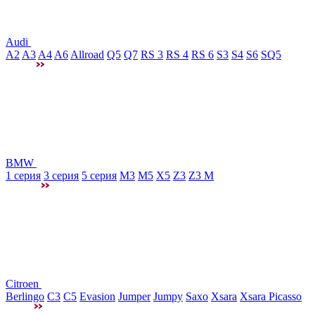
Audi
A2
A3
A4
A6
Allroad
Q5
Q7
RS 3
RS 4
RS 6
S3
S4
S6
SQ5
BMW
1 серия
3 серия
5 серия
M3
М5
X5
Z3
Z3 M
Citroen
Berlingo
C3
C5
Evasion
Jumper
Jumpy
Saxo
Xsara
Xsara Picasso