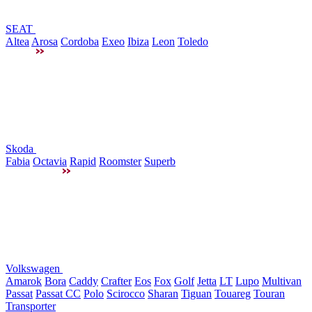
SEAT
Altea
Arosa
Cordoba
Exeo
Ibiza
Leon
Toledo
Skoda
Fabia
Octavia
Rapid
Roomster
Superb
Volkswagen
Amarok
Bora
Caddy
Crafter
Eos
Fox
Golf
Jetta
LT
Lupo
Multivan
Passat
Passat CC
Polo
Scirocco
Sharan
Tiguan
Touareg
Touran
Transporter