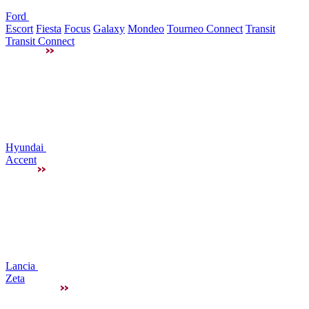
Ford
Escort
Fiesta
Focus
Galaxy
Mondeo
Tourneo Connect
Transit
Transit Connect
Hyundai
Accent
Lancia
Zeta