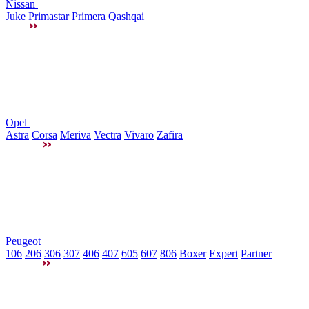
Nissan
Juke
Primastar
Primera
Qashqai
Opel
Astra
Corsa
Meriva
Vectra
Vivaro
Zafira
Peugeot
106
206
306
307
406
407
605
607
806
Boxer
Expert
Partner