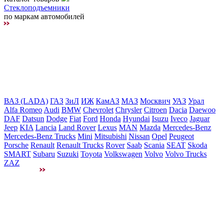
Стеклоподъемники
по маркам автомобилей
ВАЗ (LADA)
ГАЗ
ЗиЛ
ИЖ
КамАЗ
МАЗ
Москвич
УАЗ
Урал
Alfa Romeo
Audi
BMW
Chevrolet
Chrysler
Citroen
Dacia
Daewoo
DAF
Datsun
Dodge
Fiat
Ford
Honda
Hyundai
Isuzu
Iveco
Jaguar
Jeep
KIA
Lancia
Land Rover
Lexus
MAN
Mazda
Mercedes-Benz
Mercedes-Benz Trucks
Mini
Mitsubishi
Nissan
Opel
Peugeot
Porsche
Renault
Renault Trucks
Rover
Saab
Scania
SEAT
Skoda
SMART
Subaru
Suzuki
Toyota
Volkswagen
Volvo
Volvo Trucks
ZAZ