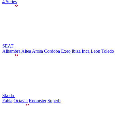
4 Series
SEAT
Alhambra
Altea
Arosa
Cordoba
Exeo
Ibiza
Inca
Leon
Toledo
Skoda
Fabia
Octavia
Roomster
Superb