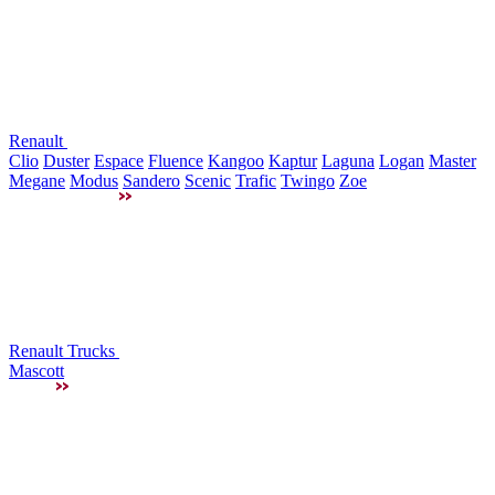
Renault
Clio
Duster
Espace
Fluence
Kangoo
Kaptur
Laguna
Logan
Master
Megane
Modus
Sandero
Scenic
Trafic
Twingo
Zoe
Renault Trucks
Mascott