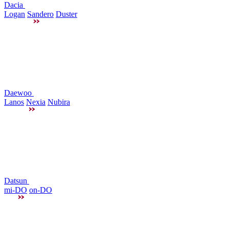
Dacia
Logan
Sandero
Duster
Daewoo
Lanos
Nexia
Nubira
Datsun
mi-DO
on-DO