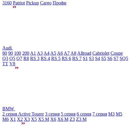
3160
Patriot
Pickup
Cargo
Профи
Audi
80
90
100
200
A1
A3
A4
A5
A6
A7
A8
Allroad
Cabriolet
Coupe
Q3
Q5
Q7
R8
RS 3
RS 4
RS 5
RS 6
RS 7
S1
S3
S4
S5
S6
S7
SQ5
TT
V8
BMW
2 серия Active Tourer
3 серия
5 серия
6 серия
7 серия
M3
М5
M6
X1
X2
X3
X5
X5 M
X6
X6 M
Z3
Z3 M