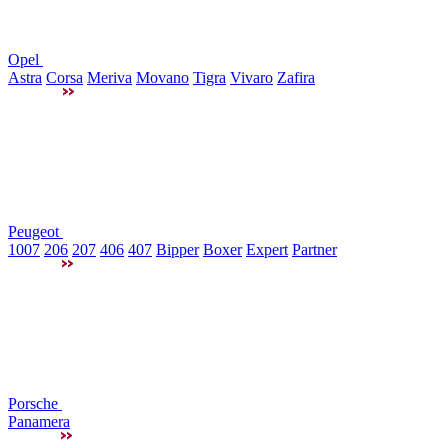
Opel
Astra
Corsa
Meriva
Movano
Tigra
Vivaro
Zafira
Peugeot
1007
206
207
406
407
Bipper
Boxer
Expert
Partner
Porsche
Panamera