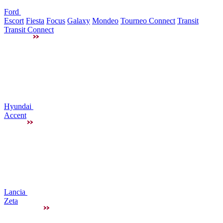
Ford
Escort
Fiesta
Focus
Galaxy
Mondeo
Tourneo Connect
Transit
Transit Connect
Hyundai
Accent
Lancia
Zeta