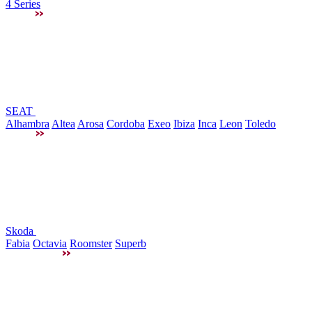
4 Series
SEAT
Alhambra
Altea
Arosa
Cordoba
Exeo
Ibiza
Inca
Leon
Toledo
Skoda
Fabia
Octavia
Roomster
Superb