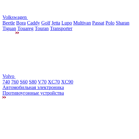
Volkswagen
Beetle
Bora
Caddy
Golf
Jetta
Lupo
Multivan
Passat
Polo
Sharan
Tiguan
Touareg
Touran
Transporter
Volvo
740
760
S60
S80
V70
XC70
XC90
Автомобильная электроника
Противоугонные устройства