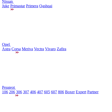
Nissan
Juke
Primastar
Primera
Qashqai
Opel
Astra
Corsa
Meriva
Vectra
Vivaro
Zafira
Peugeot
106
206
306
307
406
407
605
607
806
Boxer
Expert
Partner