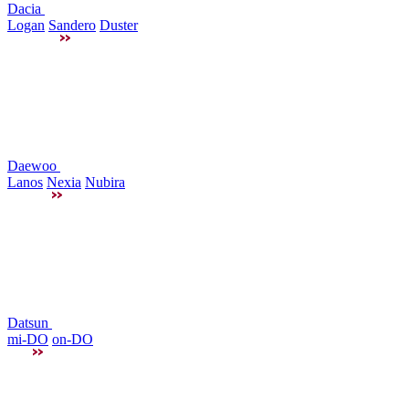
Dacia
Logan
Sandero
Duster
Daewoo
Lanos
Nexia
Nubira
Datsun
mi-DO
on-DO