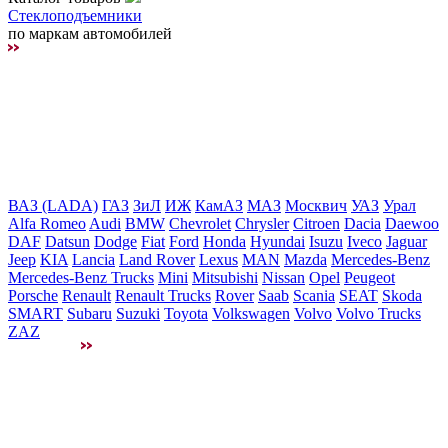
Стеклоподъемники
по маркам автомобилей
ВАЗ (LADA)
ГАЗ
ЗиЛ
ИЖ
КамАЗ
МАЗ
Москвич
УАЗ
Урал
Alfa Romeo
Audi
BMW
Chevrolet
Chrysler
Citroen
Dacia
Daewoo
DAF
Datsun
Dodge
Fiat
Ford
Honda
Hyundai
Isuzu
Iveco
Jaguar
Jeep
KIA
Lancia
Land Rover
Lexus
MAN
Mazda
Mercedes-Benz
Mercedes-Benz Trucks
Mini
Mitsubishi
Nissan
Opel
Peugeot
Porsche
Renault
Renault Trucks
Rover
Saab
Scania
SEAT
Skoda
SMART
Subaru
Suzuki
Toyota
Volkswagen
Volvo
Volvo Trucks
ZAZ