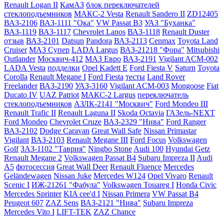
Renault Logan II
КамАЗ
блок переключателей
стеклоподъемников
МАКС-2 Vesta
Renault Sandero II
ZD12405
ВАЗ-2106
ВАЗ-1111 "Ока"
VW Passat B3
УАЗ "Буханка"
ВАЗ-1119
ВАЗ-1117
Chevrolet Lanos
ВАЗ-1118
Renault Duster
отзыв
ВАЗ-2101
Datsun
Pandora
ВАЗ-2113
Cenmax
Toyota Land
Cruiser
МАЗ Супер
LADA Largus
ВАЗ-21218 "Фора"
Mitsubishi
Outlander
Москвич-412
МАЗ Евро
ВАЗ-2191
Vigilant ACM-002
LADA Vesta
подделки
Opel Kadett E
Ford Fiesta V
Saturn
Toyota
Corolla
Renault Megane I
Ford Fiesta
тесты
Land Rover
Freelander
ВАЗ-2190
УАЗ-3160
Vigilant ACM-003
Mongoose
Fiat
Ducato IV
UAZ Patriot
МАКС-2 Largus
переключатель
стеклоподъемников
АЗЛК-2141 "Москвич"
Ford Mondeo III
Renault Trafic II
Renault Laguna II
Skoda Octavia
ГАЗель-NEXT
Ford Mondeo
Chevrolet Cruze
ВАЗ-2329 "Нива"
Ford Ranger
ВАЗ-2102
Dodge Caravan
Great Wall Safe
Nissan Primastar
Vigilant
ВАЗ-2103
Renault Megane III
Ford Focus
Volkswagen
Golf
ЗАЗ-1102 "Таврия"
Ningbo Stone
Audi 100
Hyundai Getz
Renault Megane 2
Volkswagen Passat B4
Subaru Impreza II
Audi
A5
фотосессия
Great Wall Deer
Renault Fluence
Mercedes
Geländewagen
Nissan Juke
Mercedes W124
Opel Vivaro
Renault
Scenic I
ИЖ-21261 "Фабула"
Volkswagen Touareg I
Honda Civic
Mercedes Sprinter
KIA cee'd I
Nissan Primera
VW Passat B4
Peugeot 607
ZAZ Sens
ВАЗ-2121 "Нива"
Subaru Impreza
Mercedes Vito I
LIFT-TEK
ZAZ Chance