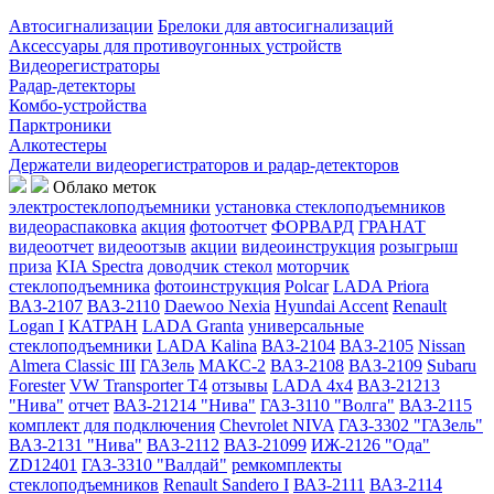
Автосигнализации
Брелоки для автосигнализаций
Аксессуары для противоугонных устройств
Видеорегистраторы
Радар-детекторы
Комбо-устройства
Парктроники
Алкотестеры
Держатели видеорегистраторов и радар-детекторов
Облако меток
электростеклоподъемники
установка стеклоподъемников
видеораспаковка
акция
фотоотчет
ФОРВАРД
ГРАНАТ
видеоотчет
видеоотзыв
акции
видеоинструкция
розыгрыш
приза
KIA Spectra
доводчик стекол
моторчик
стеклоподъемника
фотоинструкция
Polcar
LADA Priora
ВАЗ-2107
ВАЗ-2110
Daewoo Nexia
Hyundai Accent
Renault
Logan I
КАТРАН
LADA Granta
универсальные
стеклоподъемники
LADA Kalina
ВАЗ-2104
ВАЗ-2105
Nissan
Almera Classic III
ГАЗель
МАКС-2
ВАЗ-2108
ВАЗ-2109
Subaru
Forester
VW Transporter T4
отзывы
LADA 4x4
ВАЗ-21213
"Нива"
отчет
ВАЗ-21214 "Нива"
ГАЗ-3110 "Волга"
ВАЗ-2115
комплект для подключения
Chevrolet NIVA
ГАЗ-3302 "ГАЗель"
ВАЗ-2131 "Нива"
ВАЗ-2112
ВАЗ-21099
ИЖ-2126 "Ода"
ZD12401
ГАЗ-3310 "Валдай"
ремкомплекты
стеклоподъемников
Renault Sandero I
ВАЗ-2111
ВАЗ-2114