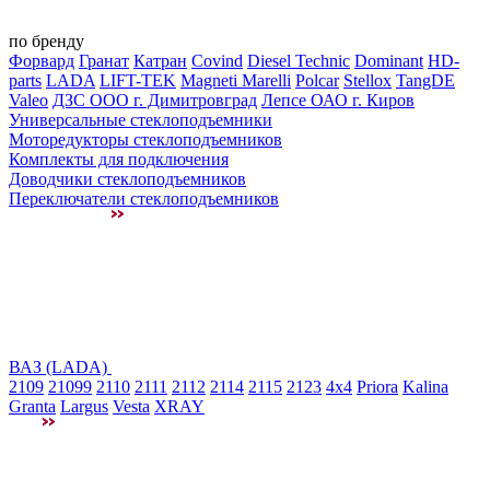
по бренду
Форвард
Гранат
Катран
Covind
Diesel Technic
Dominant
HD-
parts
LADA
LIFT-TEK
Magneti Marelli
Polcar
Stellox
TangDE
Valeo
ДЗС ООО г. Димитровград
Лепсе ОАО г. Киров
Универсальные стеклоподъемники
Моторедукторы стеклоподъемников
Комплекты для подключения
Доводчики стеклоподъемников
Переключатели стеклоподъемников
ВАЗ (LADA)
2109
21099
2110
2111
2112
2114
2115
2123
4x4
Priora
Kalina
Granta
Largus
Vesta
XRAY