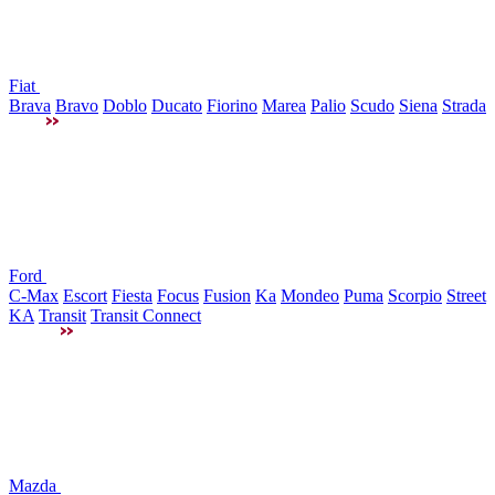
Fiat
Brava
Bravo
Doblo
Ducato
Fiorino
Marea
Palio
Scudo
Siena
Strada
Ford
C-Max
Escort
Fiesta
Focus
Fusion
Ka
Mondeo
Puma
Scorpio
Street
KA
Transit
Transit Connect
Mazda