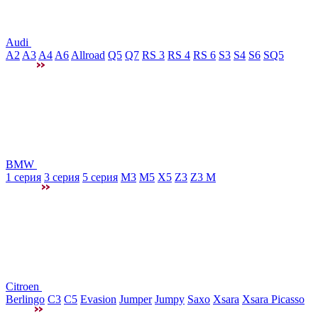
Audi
A2
A3
A4
A6
Allroad
Q5
Q7
RS 3
RS 4
RS 6
S3
S4
S6
SQ5
BMW
1 серия
3 серия
5 серия
M3
М5
X5
Z3
Z3 M
Citroen
Berlingo
C3
C5
Evasion
Jumper
Jumpy
Saxo
Xsara
Xsara Picasso