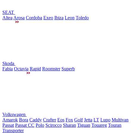
SEAT
Altea
Arosa
Cordoba
Exeo
Ibiza
Leon
Toledo
Skoda
Fabia
Octavia
Rapid
Roomster
Superb
Volkswagen
Amarok
Bora
Caddy
Crafter
Eos
Fox
Golf
Jetta
LT
Lupo
Multivan
Passat
Passat CC
Polo
Scirocco
Sharan
Tiguan
Touareg
Touran
Transporter