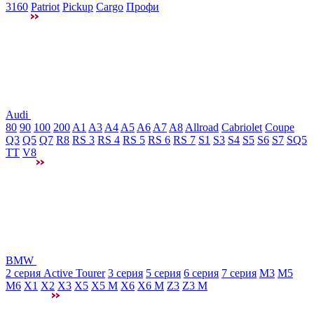
3160
Patriot
Pickup
Cargo
Профи
Audi
80
90
100
200
A1
A3
A4
A5
A6
A7
A8
Allroad
Cabriolet
Coupe
Q3
Q5
Q7
R8
RS 3
RS 4
RS 5
RS 6
RS 7
S1
S3
S4
S5
S6
S7
SQ5
TT
V8
BMW
2 серия Active Tourer
3 серия
5 серия
6 серия
7 серия
M3
М5
M6
X1
X2
X3
X5
X5 M
X6
X6 M
Z3
Z3 M