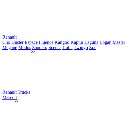
Renault
Clio
Duster
Espace
Fluence
Kangoo
Kaptur
Laguna
Logan
Master
Megane
Modus
Sandero
Scenic
Trafic
Twingo
Zoe
Renault Trucks
Mascott