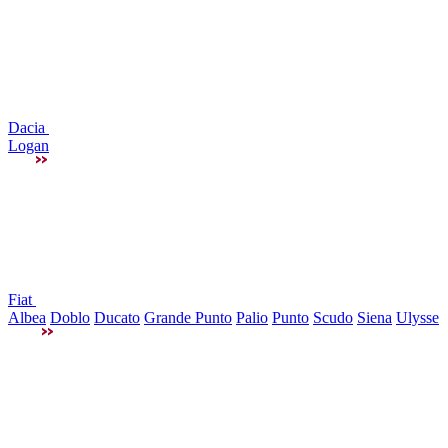
Dacia
Logan
Fiat
Albea
Doblo
Ducato
Grande Punto
Palio
Punto
Scudo
Siena
Ulysse