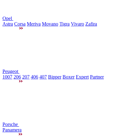
Opel
Astra
Corsa
Meriva
Movano
Tigra
Vivaro
Zafira
Peugeot
1007
206
207
406
407
Bipper
Boxer
Expert
Partner
Porsche
Panamera