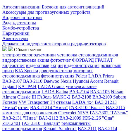
Автосигнализации
Брелоки для автосигнализаций
Аксессуары для противоугонных устройств
Видеорегистраторы
Радар-детекторы
Комбо-устройства
Парктроники
Алкотестеры
Держатели видеорегистраторов и радар-детекторов
Облако меток
электростеклоподъемники
установка стеклоподъемников
видеораспаковка
акция
фотоотчет
ФОРВАРД
ГРАНАТ
видеоотчет
видеоотзыв
акции
видеоинструкция
розыгрыш
приза
KIA Spectra
доводчик стекол
моторчик
стеклоподъемника
фотоинструкция
Polcar
LADA Priora
ВАЗ-2107
ВАЗ-2110
Daewoo Nexia
Hyundai Accent
Renault
Logan I
КАТРАН
LADA Granta
универсальные
стеклоподъемники
LADA Kalina
ВАЗ-2104
ВАЗ-2105
Nissan
Almera Classic III
ГАЗель
МАКС-2
ВАЗ-2108
ВАЗ-2109
Subaru
Forester
VW Transporter T4
отзывы
LADA 4x4
ВАЗ-21213
"Нива"
отчет
ВАЗ-21214 "Нива"
ГАЗ-3110 "Волга"
ВАЗ-2115
комплект для подключения
Chevrolet NIVA
ГАЗ-3302 "ГАЗель"
ВАЗ-2131 "Нива"
ВАЗ-2112
ВАЗ-21099
ИЖ-2126 "Ода"
ZD12401
ГАЗ-3310 "Валдай"
ремкомплекты
стеклоподъемников
Renault Sandero I
ВАЗ-2111
ВАЗ-2114