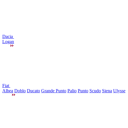
Dacia
Logan
Fiat
Albea
Doblo
Ducato
Grande Punto
Palio
Punto
Scudo
Siena
Ulysse