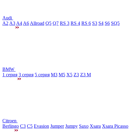
Audi
A2
A3
A4
A6
Allroad
Q5
Q7
RS 3
RS 4
RS 6
S3
S4
S6
SQ5
BMW
1 серия
3 серия
5 серия
M3
М5
X5
Z3
Z3 M
Citroen
Berlingo
C3
C5
Evasion
Jumper
Jumpy
Saxo
Xsara
Xsara Picasso