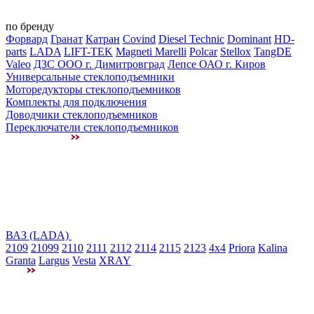
по бренду
Форвард
Гранат
Катран
Covind
Diesel Technic
Dominant
HD-
parts
LADA
LIFT-TEK
Magneti Marelli
Polcar
Stellox
TangDE
Valeo
ДЗС ООО г. Димитровград
Лепсе ОАО г. Киров
Универсальные стеклоподъемники
Моторедукторы стеклоподъемников
Комплекты для подключения
Доводчики стеклоподъемников
Переключатели стеклоподъемников
ВАЗ (LADA)
2109
21099
2110
2111
2112
2114
2115
2123
4x4
Priora
Kalina
Granta
Largus
Vesta
XRAY