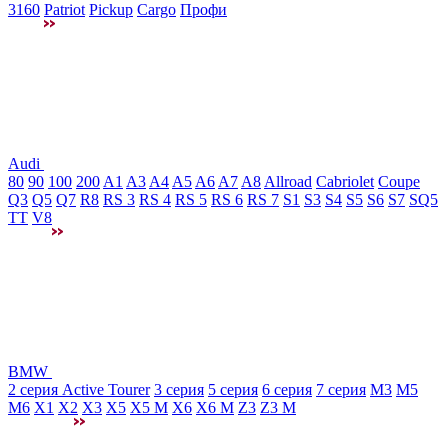
3160
Patriot
Pickup
Cargo
Профи
Audi
80
90
100
200
A1
A3
A4
A5
A6
A7
A8
Allroad
Cabriolet
Coupe
Q3
Q5
Q7
R8
RS 3
RS 4
RS 5
RS 6
RS 7
S1
S3
S4
S5
S6
S7
SQ5
TT
V8
BMW
2 серия Active Tourer
3 серия
5 серия
6 серия
7 серия
M3
М5
M6
X1
X2
X3
X5
X5 M
X6
X6 M
Z3
Z3 M