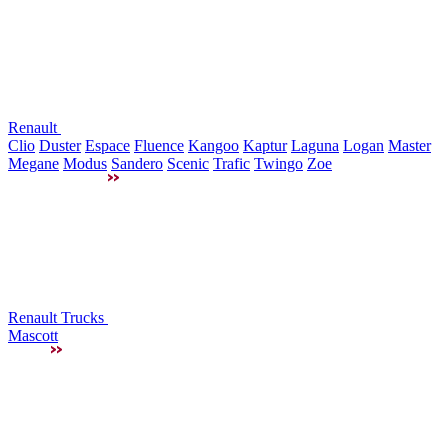
Renault
Clio
Duster
Espace
Fluence
Kangoo
Kaptur
Laguna
Logan
Master
Megane
Modus
Sandero
Scenic
Trafic
Twingo
Zoe
Renault Trucks
Mascott