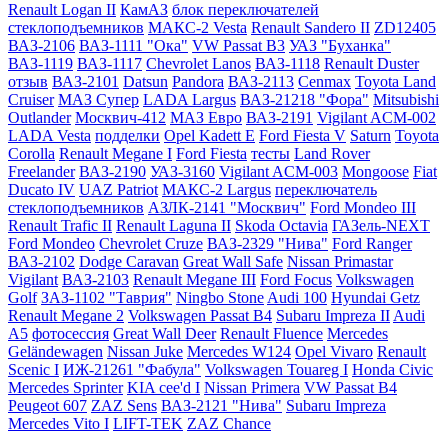
Renault Logan II
КамАЗ
блок переключателей
стеклоподъемников
МАКС-2 Vesta
Renault Sandero II
ZD12405
ВАЗ-2106
ВАЗ-1111 "Ока"
VW Passat B3
УАЗ "Буханка"
ВАЗ-1119
ВАЗ-1117
Chevrolet Lanos
ВАЗ-1118
Renault Duster
отзыв
ВАЗ-2101
Datsun
Pandora
ВАЗ-2113
Cenmax
Toyota Land
Cruiser
МАЗ Супер
LADA Largus
ВАЗ-21218 "Фора"
Mitsubishi
Outlander
Москвич-412
МАЗ Евро
ВАЗ-2191
Vigilant ACM-002
LADA Vesta
подделки
Opel Kadett E
Ford Fiesta V
Saturn
Toyota
Corolla
Renault Megane I
Ford Fiesta
тесты
Land Rover
Freelander
ВАЗ-2190
УАЗ-3160
Vigilant ACM-003
Mongoose
Fiat
Ducato IV
UAZ Patriot
МАКС-2 Largus
переключатель
стеклоподъемников
АЗЛК-2141 "Москвич"
Ford Mondeo III
Renault Trafic II
Renault Laguna II
Skoda Octavia
ГАЗель-NEXT
Ford Mondeo
Chevrolet Cruze
ВАЗ-2329 "Нива"
Ford Ranger
ВАЗ-2102
Dodge Caravan
Great Wall Safe
Nissan Primastar
Vigilant
ВАЗ-2103
Renault Megane III
Ford Focus
Volkswagen
Golf
ЗАЗ-1102 "Таврия"
Ningbo Stone
Audi 100
Hyundai Getz
Renault Megane 2
Volkswagen Passat B4
Subaru Impreza II
Audi
A5
фотосессия
Great Wall Deer
Renault Fluence
Mercedes
Geländewagen
Nissan Juke
Mercedes W124
Opel Vivaro
Renault
Scenic I
ИЖ-21261 "Фабула"
Volkswagen Touareg I
Honda Civic
Mercedes Sprinter
KIA cee'd I
Nissan Primera
VW Passat B4
Peugeot 607
ZAZ Sens
ВАЗ-2121 "Нива"
Subaru Impreza
Mercedes Vito I
LIFT-TEK
ZAZ Chance