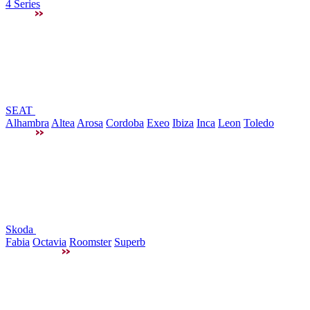
4 Series
SEAT
Alhambra
Altea
Arosa
Cordoba
Exeo
Ibiza
Inca
Leon
Toledo
Skoda
Fabia
Octavia
Roomster
Superb