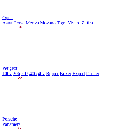
Opel
Astra
Corsa
Meriva
Movano
Tigra
Vivaro
Zafira
Peugeot
1007
206
207
406
407
Bipper
Boxer
Expert
Partner
Porsche
Panamera