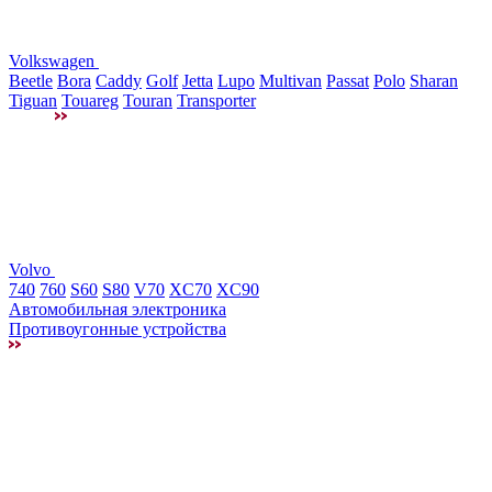
Volkswagen
Beetle
Bora
Caddy
Golf
Jetta
Lupo
Multivan
Passat
Polo
Sharan
Tiguan
Touareg
Touran
Transporter
Volvo
740
760
S60
S80
V70
XC70
XC90
Автомобильная электроника
Противоугонные устройства