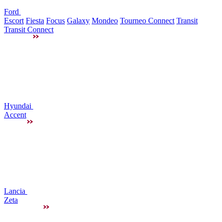
Ford
Escort
Fiesta
Focus
Galaxy
Mondeo
Tourneo Connect
Transit
Transit Connect
Hyundai
Accent
Lancia
Zeta