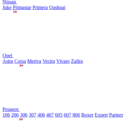
Nissan
Juke
Primastar
Primera
Qashqai
Opel
Astra
Corsa
Meriva
Vectra
Vivaro
Zafira
Peugeot
106
206
306
307
406
407
605
607
806
Boxer
Expert
Partner