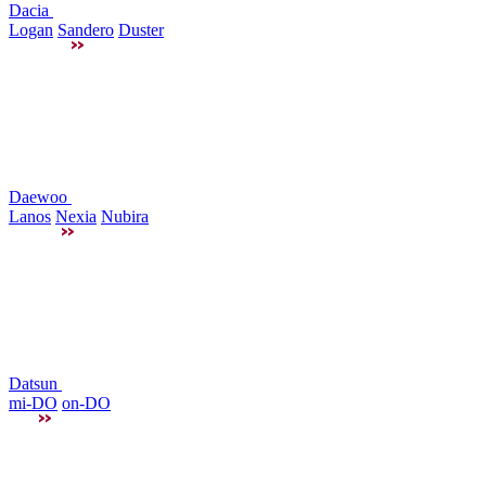
Dacia
Logan
Sandero
Duster
Daewoo
Lanos
Nexia
Nubira
Datsun
mi-DO
on-DO