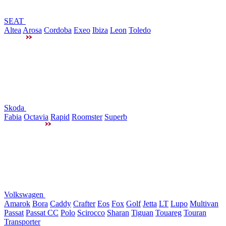
SEAT
Altea
Arosa
Cordoba
Exeo
Ibiza
Leon
Toledo
Skoda
Fabia
Octavia
Rapid
Roomster
Superb
Volkswagen
Amarok
Bora
Caddy
Crafter
Eos
Fox
Golf
Jetta
LT
Lupo
Multivan
Passat
Passat CC
Polo
Scirocco
Sharan
Tiguan
Touareg
Touran
Transporter