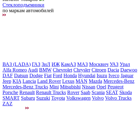
Стеклоподъемники
по маркам автомобилей
ВАЗ (LADA)
ГАЗ
ЗиЛ
ИЖ
КамАЗ
МАЗ
Москвич
УАЗ
Урал
Alfa Romeo
Audi
BMW
Chevrolet
Chrysler
Citroen
Dacia
Daewoo
DAF
Datsun
Dodge
Fiat
Ford
Honda
Hyundai
Isuzu
Iveco
Jaguar
Jeep
KIA
Lancia
Land Rover
Lexus
MAN
Mazda
Mercedes-Benz
Mercedes-Benz Trucks
Mini
Mitsubishi
Nissan
Opel
Peugeot
Porsche
Renault
Renault Trucks
Rover
Saab
Scania
SEAT
Skoda
SMART
Subaru
Suzuki
Toyota
Volkswagen
Volvo
Volvo Trucks
ZAZ