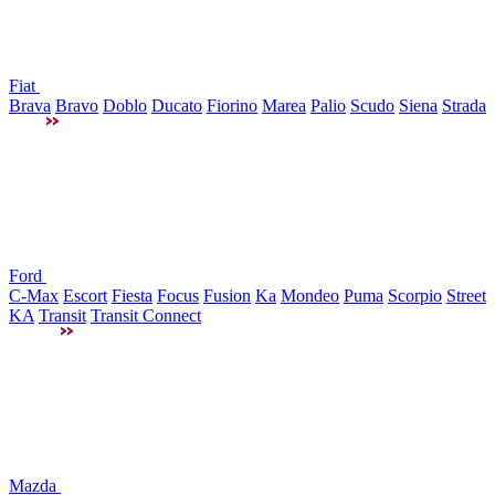
Fiat
Brava
Bravo
Doblo
Ducato
Fiorino
Marea
Palio
Scudo
Siena
Strada
Ford
C-Max
Escort
Fiesta
Focus
Fusion
Ka
Mondeo
Puma
Scorpio
Street
KA
Transit
Transit Connect
Mazda