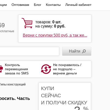
кции
Оптовикам
Блог
Контакты
Личный кабинет
товаров:
0
шт.
59
на сумму:
0 руб.
бесплатные
Верни с покупки 500 руб, а так же...
Контроль
Не понравилось /
перемещения
не подошло –
заказа по SMS
вернем деньги
 Типы конструкций
КУПИ
СЕЙЧАС
росить. Часть
И ПОЛУЧИ СКИДКУ
%