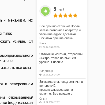
5
из
5
ный механизм. Их
Всё прошло отлично! После
заказа позвонила оператор и
х типа:
уточнила адрес доставки.
Посылка пришла очень
ожить усилие. От
быстро! Я очень доволен этим
Иван
магазином.
27.07.2026 19:15
Отличный магазин, отправили
самопроизвольного
быстро, товар на высшем
игателе.
уровне. Спасибо
 закрыть все окна
Владимир
18.07.2026 14:30
Заказала стеклоподъемник на
ся в реверсивном
вольво s40,
проконсультировали на
отлично. Все пришло в
им открыванием/
оговоренные сроки, в отличном
Ольга
состоянии, по оговоренной
очки (водительская
17.07.2026 17:27