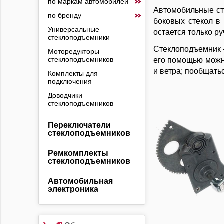
по маркам автомобилей
Автомобильные ст
по бренду
боковых стекол в
Универсальные
остается только р
стеклоподъемники
Стеклоподъемник 
Моторедукторы
стеклоподъемников
его помощью можно
и ветра; пообщать
Комплекты для
подключения
Доводчики
стеклоподъемников
Переключатели
стеклоподъемников
Ремкомплекты
стеклоподъемников
Автомобильная
электроника
Противоугонные
устройства