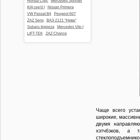
Honda Civic
Mercedes Sprinter
KIA cee'd I
Nissan Primera
VW Passat B4
Peugeot 607
ZAZ Sens
ВАЗ-2121 "Нива"
Subaru Impreza
Mercedes Vito I
LIFT-TEK
ZAZ Chance
Чаще всего уста
широкие, массивн
двумя направляю
хэтчбэков, а 
стеклоподъемни