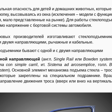
льная опасность для детей и домашних животных, которые
нопку, высовываясь из окна (исключения – модели с функци
, мало представленные на рынке). Для работы стеклоподъ
мо напряжение с бортовой системы автомобиля.
овых производителей изготавливают стеклоподъемник
 и двумя направляющими, рычажные и кабельные.
подъемники бывают с одной и с двумя направляющими
одной направляющей
(англ.
Single Rail
или
Bowden syste
ma con simple carril
, ит.
Sistema ad arcosemplice
, голл.
B
ystem
). Основной элемент механизма подъема стекла – тро
 которые закреплены на специальном подрамнике. Вра
аправление движения троса (вверх или вниз на вертикальн
.