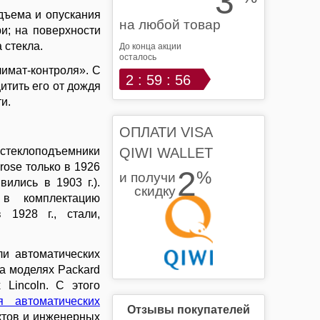
3
дъема и опускания
на любой товар
и; на поверхности
 стекла.
До конца акции
осталось
имат-контроля». С
2 : 59 : 55
итить его от дождя
ти.
ОПЛАТИ VISA
стеклоподъемники
QIWI WALLET
ose только в 1926
2
%
и получи
вились в 1903 г.).
скидку
 в комплектацию
 1928 г., стали,
и автоматических
а моделях Packard
Lincoln. С этого
я автоматических
Отзывы покупателей
ктов и инженерных