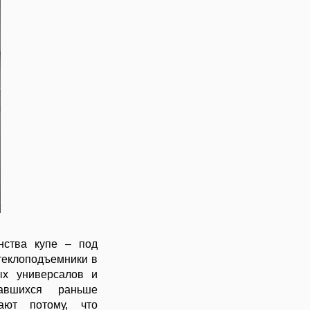
нства купе – под
теклоподъемники в
ых универсалов и
авшихся раньше
ают потому, что