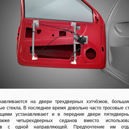
навливаются на двери трехдверных хэтчбэков, больши
ые стекла. В последнее время довольно часто тросовые с
щими устанавливают и в передние двери пятидверн
также четырехдверных седанов вместо использов
ков с одной направляющей. Предпочтение им отд