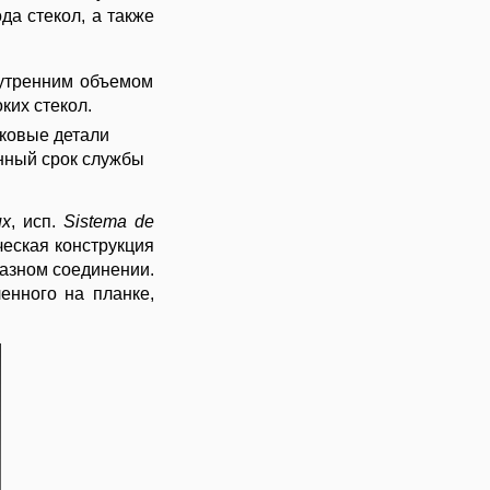
а стекол, а также
нутренним объемом
ких стекол
.
иковые детали
енный срок службы
ux
, исп.
Sistema de
ческая конструкция
разном соединении.
енного на планке,