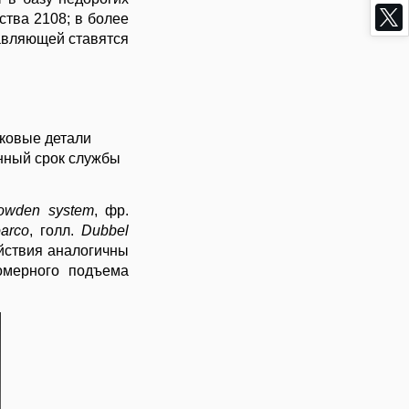
ства 2108; в более
равляющей ставятся
иковые детали
енный срок службы
owden system
, фр.
arco
, голл.
Dubbel
ействия аналогичны
омерного подъема