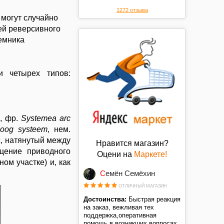
цене. Спасибо.
1272 отзыва
 могут случайно
ей реверсивного
емника
и четырех типов:
m
, фр.
Systeme
а
arc
oog systeem
, нем.
с, натянутый между
Нравится магазин?
щение приводного
Оцени на
Маркете!
ом участке) и, как
Семён Семёхин
ОТЛИЧНЫЙ МАГАЗИН
Достоинства:
Быстрая реакция
на заказ, вежливая тех
поддержка,оперативная
помощь в возникших вопросах