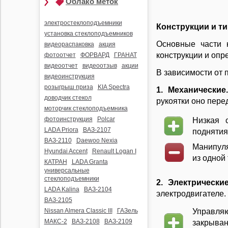
Облако меток
Видеорегистраторы
Радар-детекторы
электростеклоподъемники
Конструкции и т
Комбо-устройства
установка стеклоподъемников
Основные части 
видеораспаковка
акция
Парктроники
конструкции и опр
фотоотчет
ФОРВАРД
ГРАНАТ
Алкотестеры
видеоотчет
видеоотзыв
акции
В зависимости от 
Держатели
видеоинструкция
видеорегистраторов и
розыгрыш приза
KIA Spectra
1. Механические
радар-детекторов
доводчик стекол
рукоятки оно пере
моторчик стеклоподъемника
фотоинструкция
Polcar
Низкая с
LADA Priora
ВАЗ-2107
поднятия
ВАЗ-2110
Daewoo Nexia
Манипуля
Hyundai Accent
Renault Logan I
из одной 
КАТРАН
LADA Granta
универсальные
стеклоподъемники
2. Электрически
LADA Kalina
ВАЗ-2104
электродвигателе.
ВАЗ-2105
Nissan Almera Classic III
ГАЗель
Управля
МАКС-2
ВАЗ-2108
ВАЗ-2109
закрыван