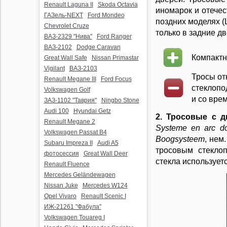
Renault Laguna II
Skoda Octavia
иномарок и отечес
ГАЗель-NEXT
Ford Mondeo
поздних моделях (
Chevrolet Cruze
только в задние дв
ВАЗ-2329 "Нива"
Ford Ranger
ВАЗ-2102
Dodge Caravan
Компактн
Great Wall Safe
Nissan Primastar
Vigilant
ВАЗ-2103
Тросы от
Renault Megane III
Ford Focus
стеклопо
Volkswagen Golf
и со вре
ЗАЗ-1102 "Таврия"
Ningbo Stone
Audi 100
Hyundai Getz
2. Тросовые с 
Renault Megane 2
Systeme en arc d
Volkswagen Passat B4
Boogsysteem
, нем
Subaru Impreza II
Audi A5
тросовым стекло
фотосессия
Great Wall Deer
стекла использует
Renault Fluence
Mercedes Geländewagen
Nissan Juke
Mercedes W124
Opel Vivaro
Renault Scenic I
ИЖ-21261 "Фабула"
Volkswagen Touareg I