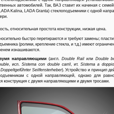
твенных автомобилей. Так, ВАЗ ставит их начиная с семей
LADA Kalina, LADA Granta) стеклоподъемники с одной нап
ери.
ость, относительная простота конструкции, низкая цена.
носительно быстро перетираются и требуют замены; пласт
дъемника (ролики, крепление стекла, и т.д.) имеют огранич
менем изнашиваются.
двумя направляющими
(англ.
Double Rail
или
Double b
ouble
, исп.
Sistema con double carril
, ит.
Sistema a doppio
.
Doppeltgefűhrter Seilfensterheber
). Устройство и принцип д
подъемникам с одной направляющей, однако для равн
ся конструкция с двумя направляющими и двумя тросами.