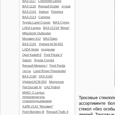
ВАЗ-1117
Chevrolet Lanos
ВАЗ-1118
Renault Duster
отзыв
ВАЗ-2101
Datsun
Pandora
ВАЗ-2113
Cenmax
Toyota Land Cruiser
МАЗ Супер
LADA Largus
ВАЗ-21218 "Фора"
Mitsubishi Outlander
Москвич-412
МАЗ Евро
ВАЗ-2191
Vigilant ACM-002
LADA Vesta
подделки
Opel Kadett E
Ford Fiesta V
Saturn
Toyota Corolla
Renault Megane I
Ford Fiesta
тесты
Land Rover Freelander
ВАЗ-2190
УАЗ-3160
Vigilant ACM-003
Mongoose
Fiat Ducato IV
UAZ Patriot
МАКС-2 Largus
переключатель
Тросовые стеклоп
стеклоподъемников
ассортименте бо
АЗЛК-2141 "Москвич"
стекол «без особ
Ford Mondeo III
Renault Trafic II
дверей. Тросовые