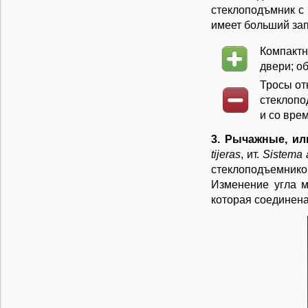
стеклоподъмник с
имеет больший зап
Компактн
двери; о
Тросы от
стеклопо
и со вре
3. Рычажные, и
tijeras
, ит.
Sistema a
стеклоподъемников
Изменение угла м
которая соединена