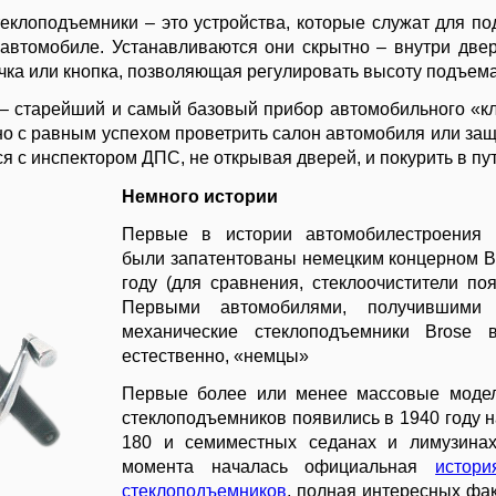
еклоподъемники – это устройства, которые служат для по
 автомобиле. Устанавливаются они скрытно – внутри двер
учка или кнопка, позволяющая регулировать высоту подъема
– старейший и самый базовый прибор автомобильного «кл
 с равным успехом проветрить салон автомобиля или защ
ся с инспектором ДПС, не открывая дверей, и покурить в пу
Немного истории
Первые в истории автомобилестроения 
были запатентованы немецким концерном Br
году (для сравнения, стеклоочистители поя
Первыми автомобилями, получившими
механические стеклоподъемники Brose в
естественно, «немцы»
Первые более или менее массовые модел
стеклоподъемников появились в 1940 году н
180 и семиместных седанах и лимузинах 
момента началась официальная
истори
стеклоподъемников
, полная интересных фа