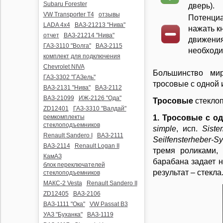
Subaru Forester
дверь)
.
VW Transporter T4
отзывы
Потенциа
LADA 4x4
ВАЗ-21213 "Нива"
нажать к
отчет
ВАЗ-21214 "Нива"
движения
ГАЗ-3110 "Волга"
ВАЗ-2115
необходи
комплект для подключения
Chevrolet NIVA
Большинство мир
ГАЗ-3302 "ГАЗель"
тросовые с одной
ВАЗ-2131 "Нива"
ВАЗ-2112
ВАЗ-21099
ИЖ-2126 "Ода"
Тросовые
стекло
ZD12401
ГАЗ-3310 "Валдай"
ремкомплекты
1. Тросовые с 
стеклоподъемников
simple
, исп.
Siste
Renault Sandero I
ВАЗ-2111
Seilfensterheber-S
ВАЗ-2114
Renault Logan II
тремя роликами,
КамАЗ
барабана задает н
блок переключателей
результат – стекла
стеклоподъемников
МАКС-2 Vesta
Renault Sandero II
ZD12405
ВАЗ-2106
ВАЗ-1111 "Ока"
VW Passat B3
УАЗ "Буханка"
ВАЗ-1119