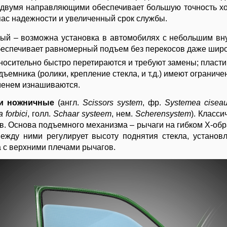
 двумя направляющими обеспечивает большую точность ход
ас надежности и увеличенный срок службы.
ый – возможна установка в автомобилях с небольшим в
беспечивает равномерный подъем без перекосов даже широ
носительно быстро перетираются и требуют замены; пласт
дъемника (ролики, крепление стекла, и т.д.) имеют огранич
менем изнашиваются.
ли ножничные
(англ.
Scissors system
, фр.
Systeme
а
cisea
 forbici
, голл.
Schaar systeem
, нем.
Scherensystem
). Класси
. Основа подъемного механизма – рычаги на гибком Х-об
ежду ними регулирует высоту поднятия стекла, установл
 с верхними плечами рычагов.